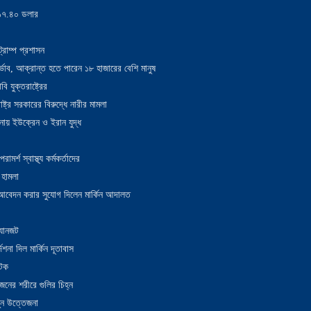
য় ১৭.৪০ ডলার
্রাম্প প্রশাসন
াদুর্ভাব, আক্রান্ত হতে পারেন ১৮ হাজারের বেশি মানুষ
 যুক্তরাষ্ট্রের
াষ্ট্র সরকারের বিরুদ্ধে নারীর মামলা
নায় ইউক্রেন ও ইরান যুদ্ধ
র্শ স্বাস্থ্য কর্মকর্তাদের
 হামলা
ন আবেদন করার সুযোগ দিলেন মার্কিন আদালত
 যানজট
েশনা দিল মার্কিন দূতাবাস
আটক
নের শরীরে গুলির চিহ্ন
তুন উত্তেজনা