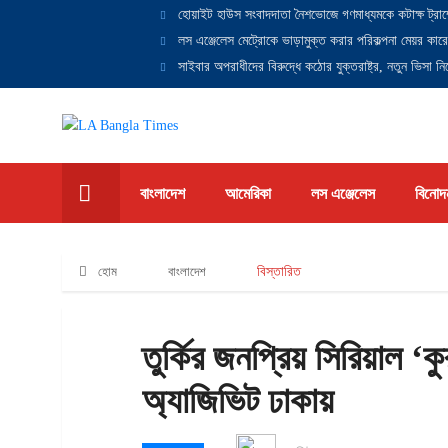
হোয়াইট হাউস সংবাদদাতা নৈশভোজে গণমাধ্যমকে কটাক্ষ ট্রাম
লস এঞ্জেলেস মেট্রোকে ভাড়ামুক্ত করার পরিকল্পনা মেয়র কারে
সাইবার অপরাধীদের বিরুদ্ধে কঠোর যুক্তরাষ্ট্র, নতুন ভিসা নিষ
বাংলাদেশ
আমেরিকা
লস এঞ্জেলেস
বিনোদ
হোম
বাংলাদেশ
বিস্তারিত
তুর্কির জনপ্রিয় সিরিয়াল ‘
অ্যাজিভিট ঢাকায়