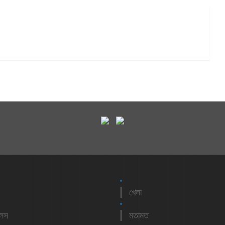
খেলা
লেস
মতামত