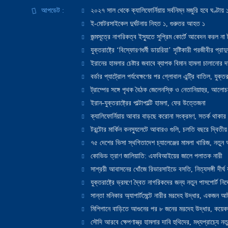
আপডেট :
২০২৭ সাল থেকে ক্যালিফোর্নিয়ায় সর্বনিম্ন মজুরি হবে ঘণ্টা
ই-মোটরসাইকেল দুর্ঘটনায় নিহত ১, গুরুতর আহত ১
জন্মসূত্রে নাগরিকত্ব ইস্যুতে সুপ্রিম কোর্টে আবেদন করল না ট
যুক্তরাষ্ট্রে ‘বিস্ফোরণধর্মী ডায়রিয়া’ সৃষ্টিকারী পরজীবীর প্র
ইরানের হামলার চেষ্টার জবাবে ব্যাপক বিমান হামলা চালানোর দাবি
বর্ডার প্যাট্রোল পর্যবেক্ষণের পর গ্লোবাল এন্ট্রি বাতিল, যুক্তর
ট্রাম্পের সঙ্গে পৃথক বৈঠক জেলেনস্কি ও নেতানিয়াহুর, আলোচ
ইরান-যুক্তরাষ্ট্রের পাল্টাপাল্টি হামলা, ফের উত্তেজনা
ক্যালিফোর্নিয়ায় আবার বাড়ছে করোনা সংক্রমণ, সতর্ক থাকার পরাম
টরন্টোর মার্কিন কনস্যুলেটে আবারও গুলি, চলতি বছরে দ্বিতীয়
৭৫ দেশের ভিসা স্থগিতাদেশ চ্যালেঞ্জের মামলা খারিজ, নতু
কোভিড ত্রাণ জালিয়াতি: এফবিআইয়ের জালে পলাতক নারী
সাশ্রয়ী আবাসনের খোঁজে রিভারসাইডে বসতি, নিত্যসঙ্গী দীর্ঘ
যুক্তরাষ্ট্রে ভ্রমণে দ্বৈত নাগরিকদের জন্য নতুন পাসপোর্ট নির্দ
সান্তা মনিকার অ্যাপার্টমেন্টে নারীর মরদেহ উদ্ধার, একজন 
মিশিগানে বাড়িতে আগুনের পর ৮ জনের মরদেহ উদ্ধার, কয়েকজ
সৌদি আরবে ক্ষেপণাস্ত্র হামলার দাবি হুথিদের, মধ্যপ্রাচ্যে ন