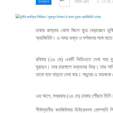
নিউজ ডেক্স
২৭ মে, 
বাংলাদেশ
ঢাকার রাস্তায় খোলা জিপে ঘুরে বেড়াচ্ছেন তুর
অ্যাজিভিট। এ সময় ভক্ত ও দর্শকদের সঙ্গে হাতে
রবিবার (২৬ মে) একটি ভিডিওতে দেখা যায় বু
ঘুরছেন। তার চারপাশে ভক্তদের ভিড়। তার গাড়
তাকে হাত নাড়তে দেখা যায়। পছন্দের এ নায়ককে
এর আগে, শুক্রবার (২৪ মে) ঢাকায় পৌঁছান তিনি
শীর্ষস্থানীয় কনজিউমার ডিউরেবলস কোম্পানি সি