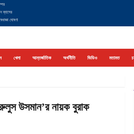
্পের
ন ব্যাসের
েধাজ্ঞা ঘোষণা
ন
খেলা
আন্তর্জাতিক
অর্থনীতি
ভিডিও
মতামত
চ
কুরুলুস উসমান’র নায়ক বুরাক