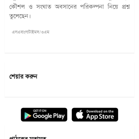
কৌশল ও সংঘাত অবসানের পরিকল্পনা নিয়ে প্রশ্ন
তুলেছেন।
এলএবাংলাটাইমস/ওএম
শেয়ার করুন