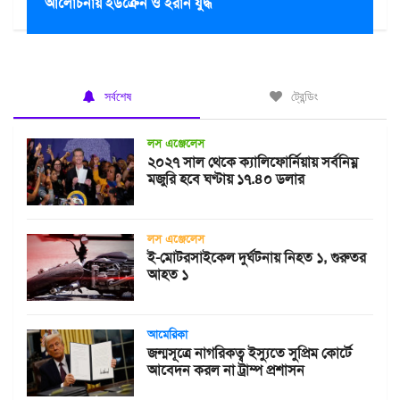
আলোচনায় ইউক্রেন ও ইরান যুদ্ধ
সর্বশেষ
ট্রেন্ডিং
লস এঞ্জেলেস
২০২৭ সাল থেকে ক্যালিফোর্নিয়ায় সর্বনিম্ন
মজুরি হবে ঘণ্টায় ১৭.৪০ ডলার
লস এঞ্জেলেস
ই-মোটরসাইকেল দুর্ঘটনায় নিহত ১, গুরুতর
আহত ১
আমেরিকা
জন্মসূত্রে নাগরিকত্ব ইস্যুতে সুপ্রিম কোর্টে
আবেদন করল না ট্রাম্প প্রশাসন