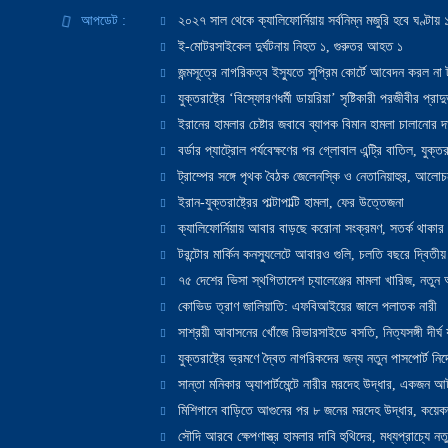
আপডেট :
২০২৭ সাল থেকে ক্যালিফোর্নিয়ায় সর্বনিম্ন মজুরি হবে ঘণ্টা
ই-মোটরসাইকেল দুর্ঘটনায় নিহত ১, গুরুতর আহত ১
জন্মসূত্রে নাগরিকত্ব ইস্যুতে সুপ্রিম কোর্টে আবেদন করল না ট
যুক্তরাষ্ট্রে ‘বিস্ফোরণধর্মী ডায়রিয়া’ সৃষ্টিকারী পরজীবীর প্র
ইরানের হামলার চেষ্টার জবাবে ব্যাপক বিমান হামলা চালানোর দাবি
বর্ডার প্যাট্রোল পর্যবেক্ষণের পর গ্লোবাল এন্ট্রি বাতিল, যুক্তর
ট্রাম্পের সঙ্গে পৃথক বৈঠক জেলেনস্কি ও নেতানিয়াহুর, আলোচ
ইরান-যুক্তরাষ্ট্রের পাল্টাপাল্টি হামলা, ফের উত্তেজনা
ক্যালিফোর্নিয়ায় আবার বাড়ছে করোনা সংক্রমণ, সতর্ক থাকার পরাম
টরন্টোর মার্কিন কনস্যুলেটে আবারও গুলি, চলতি বছরে দ্বিতীয়
৭৫ দেশের ভিসা স্থগিতাদেশ চ্যালেঞ্জের মামলা খারিজ, নতু
কোভিড ত্রাণ জালিয়াতি: এফবিআইয়ের জালে পলাতক নারী
সাশ্রয়ী আবাসনের খোঁজে রিভারসাইডে বসতি, নিত্যসঙ্গী দীর্ঘ
যুক্তরাষ্ট্রে ভ্রমণে দ্বৈত নাগরিকদের জন্য নতুন পাসপোর্ট নির্দ
সান্তা মনিকার অ্যাপার্টমেন্টে নারীর মরদেহ উদ্ধার, একজন 
মিশিগানে বাড়িতে আগুনের পর ৮ জনের মরদেহ উদ্ধার, কয়েকজ
সৌদি আরবে ক্ষেপণাস্ত্র হামলার দাবি হুথিদের, মধ্যপ্রাচ্যে ন