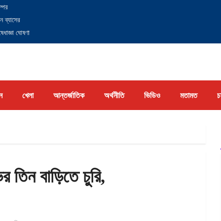
্পের
ন ব্যাসের
েধাজ্ঞা ঘোষণা
ন
খেলা
আন্তর্জাতিক
অর্থনীতি
ভিডিও
মতামত
চ
ভর তিন বাড়িতে চুরি,