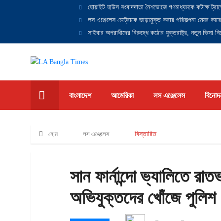
হোয়াইট হাউস সংবাদদাতা নৈশভোজে গণমাধ্যমকে কটাক্ষ ট্রাম
লস এঞ্জেলেস মেট্রোকে ভাড়ামুক্ত করার পরিকল্পনা মেয়র কারে
সাইবার অপরাধীদের বিরুদ্ধে কঠোর যুক্তরাষ্ট্র, নতুন ভিসা নিষ
বাংলাদেশ
আমেরিকা
লস এঞ্জেলেস
বিনোদ
হোম
লস এঞ্জেলেস
বিস্তারিত
সান ফার্নান্দো ভ্যালিতে রাত
অভিযুক্তদের খোঁজে পুলিশ