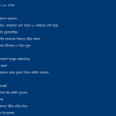
য় ১৭.৪০ ডলার
্রাম্প প্রশাসন
াদুর্ভাব, আক্রান্ত হতে পারেন ১৮ হাজারের বেশি মানুষ
 যুক্তরাষ্ট্রের
াষ্ট্র সরকারের বিরুদ্ধে নারীর মামলা
নায় ইউক্রেন ও ইরান যুদ্ধ
র্শ স্বাস্থ্য কর্মকর্তাদের
 হামলা
ন আবেদন করার সুযোগ দিলেন মার্কিন আদালত
 যানজট
েশনা দিল মার্কিন দূতাবাস
আটক
নের শরীরে গুলির চিহ্ন
তুন উত্তেজনা