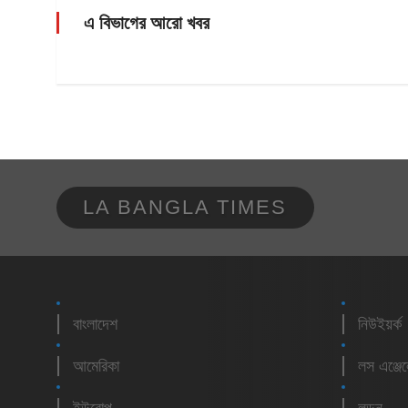
এ বিভাগের আরো খবর
LA BANGLA TIMES
বাংলাদেশ
নিউইয়র্ক
আমেরিকা
লস এঞ্জে
ইউরোপ
লন্ডন