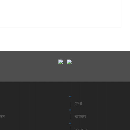
খেলা
লেস
মতামত
বিনোদন