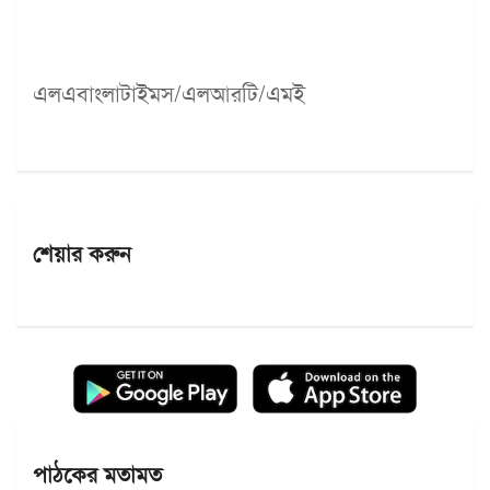
এলএবাংলাটাইমস/এলআরটি/এমই
শেয়ার করুন
পাঠকের মতামত