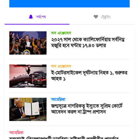
সর্বশেষ
ট্রেন্ডিং
লস এঞ্জেলেস
২০২৭ সাল থেকে ক্যালিফোর্নিয়ায় সর্বনিম্ন
মজুরি হবে ঘণ্টায় ১৭.৪০ ডলার
লস এঞ্জেলেস
ই-মোটরসাইকেল দুর্ঘটনায় নিহত ১, গুরুতর
আহত ১
আমেরিকা
জন্মসূত্রে নাগরিকত্ব ইস্যুতে সুপ্রিম কোর্টে
আবেদন করল না ট্রাম্প প্রশাসন
আমেরিকা