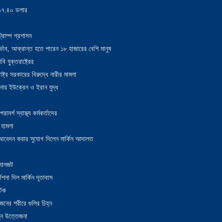
য় ১৭.৪০ ডলার
্রাম্প প্রশাসন
াদুর্ভাব, আক্রান্ত হতে পারেন ১৮ হাজারের বেশি মানুষ
 যুক্তরাষ্ট্রের
াষ্ট্র সরকারের বিরুদ্ধে নারীর মামলা
নায় ইউক্রেন ও ইরান যুদ্ধ
র্শ স্বাস্থ্য কর্মকর্তাদের
 হামলা
ন আবেদন করার সুযোগ দিলেন মার্কিন আদালত
 যানজট
েশনা দিল মার্কিন দূতাবাস
আটক
নের শরীরে গুলির চিহ্ন
তুন উত্তেজনা