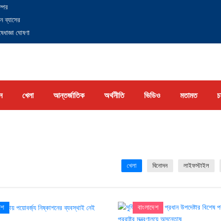
্পের
ন ব্যাসের
েধাজ্ঞা ঘোষণা
ন
খেলা
আন্তর্জাতিক
অর্থনীতি
ভিডিও
মতামত
চ
খেলা
বিনোদন
লাইফস্টাইল
েশ
বাংলাদেশ