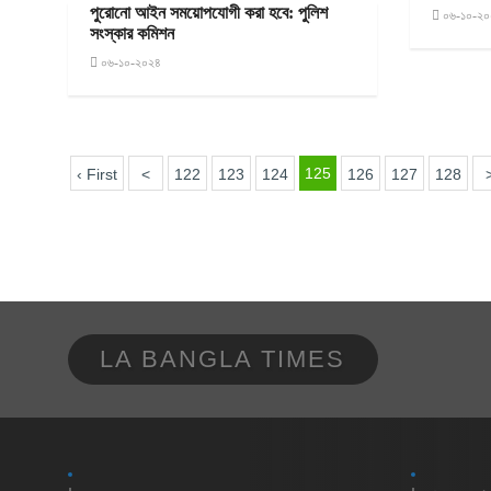
পুরোনো আইন সময়োপযোগী করা হবে: পুলিশ
০৬-১০-২০
সংস্কার কমিশন
০৬-১০-২০২৪
125
‹ First
<
122
123
124
126
127
128
LA BANGLA TIMES