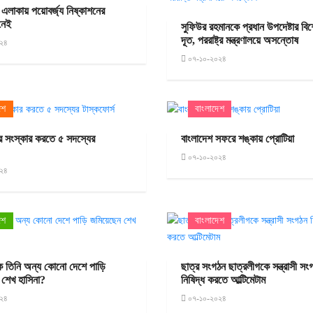
 এলাকায় পয়োবর্জ্য নিষ্কাশনের
 নেই
সুফিউর রহমানকে প্রধান উপদেষ্টার বিশে
দূত, পররাষ্ট্র মন্ত্রণালয়ে অসন্তোষ
২৪
০৭-১০-২০২৪
েশ
বাংলাদেশ
র সংস্কার করতে ৫ সদস্যের
বাংলাদেশ সফরে শঙ্কায় প্রোটিয়া
০৭-১০-২০২৪
২৪
েশ
বাংলাদেশ
ে তিনি অন্য কোনো দেশে পাড়ি
ছাত্র সংগঠন ছাত্রলীগকে সন্ত্রাসী সং
 শেখ হাসিনা?
নিষিদ্ধ করতে আল্টিমেটাম
২৪
০৭-১০-২০২৪