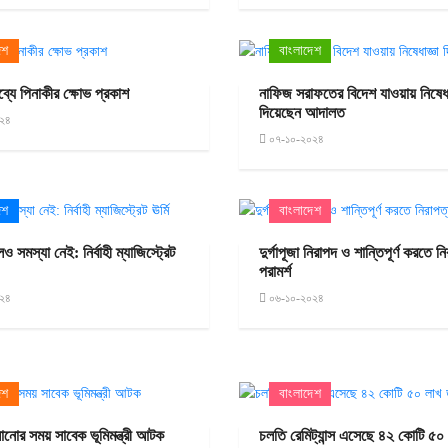
েশ
বাংলাদেশ
তব্যে পিনাকীর ক্ষোভ প্রকাশ
নাফিজ সরাফতের বিদেশ যাওয়ায় নিষেধা
দিয়েছেন আদালত
২৪
০৭-১০-২০২৪
েশ
বাংলাদেশ
ও সমস্যা নেই: নির্বাহী ম্যাজিস্ট্রেট
দুর্গাপূজা নিরাপদ ও শান্তিপূর্ণ করতে ন
পরামর্শ
২৪
০৬-১০-২০২৪
েশ
বাংলাদেশ
ানোর সময় সাবেক ভূমিমন্ত্রী আটক
চলতি রেমিট্যান্স এসেছে ৪২ কোটি ৫০