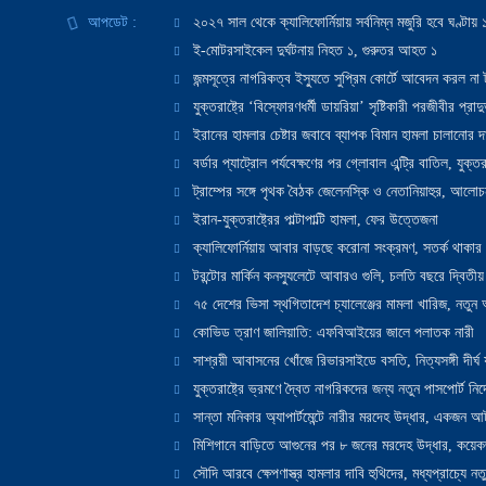
আপডেট :
২০২৭ সাল থেকে ক্যালিফোর্নিয়ায় সর্বনিম্ন মজুরি হবে ঘণ্টা
ই-মোটরসাইকেল দুর্ঘটনায় নিহত ১, গুরুতর আহত ১
জন্মসূত্রে নাগরিকত্ব ইস্যুতে সুপ্রিম কোর্টে আবেদন করল না ট
যুক্তরাষ্ট্রে ‘বিস্ফোরণধর্মী ডায়রিয়া’ সৃষ্টিকারী পরজীবীর প্র
ইরানের হামলার চেষ্টার জবাবে ব্যাপক বিমান হামলা চালানোর দাবি
বর্ডার প্যাট্রোল পর্যবেক্ষণের পর গ্লোবাল এন্ট্রি বাতিল, যুক্তর
ট্রাম্পের সঙ্গে পৃথক বৈঠক জেলেনস্কি ও নেতানিয়াহুর, আলোচ
ইরান-যুক্তরাষ্ট্রের পাল্টাপাল্টি হামলা, ফের উত্তেজনা
ক্যালিফোর্নিয়ায় আবার বাড়ছে করোনা সংক্রমণ, সতর্ক থাকার পরাম
টরন্টোর মার্কিন কনস্যুলেটে আবারও গুলি, চলতি বছরে দ্বিতীয়
৭৫ দেশের ভিসা স্থগিতাদেশ চ্যালেঞ্জের মামলা খারিজ, নতু
কোভিড ত্রাণ জালিয়াতি: এফবিআইয়ের জালে পলাতক নারী
সাশ্রয়ী আবাসনের খোঁজে রিভারসাইডে বসতি, নিত্যসঙ্গী দীর্ঘ
যুক্তরাষ্ট্রে ভ্রমণে দ্বৈত নাগরিকদের জন্য নতুন পাসপোর্ট নির্দ
সান্তা মনিকার অ্যাপার্টমেন্টে নারীর মরদেহ উদ্ধার, একজন 
মিশিগানে বাড়িতে আগুনের পর ৮ জনের মরদেহ উদ্ধার, কয়েকজ
সৌদি আরবে ক্ষেপণাস্ত্র হামলার দাবি হুথিদের, মধ্যপ্রাচ্যে ন