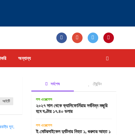
াকরি
অন্যান্য
সর্বশেষ
ট্রেন্ডিং
লস এঞ্জেলেস
আইটি
২০২৭ সাল থেকে ক্যালিফোর্নিয়ায় সর্বনিম্ন মজুরি
হবে ঘণ্টায় ১৭.৪০ ডলার
লস এঞ্জেলেস
ই-মোটরসাইকেল দুর্ঘটনায় নিহত ১, গুরুতর আহত ১