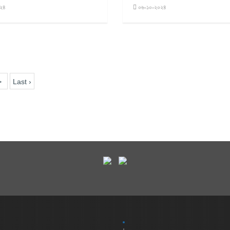
২৪
০৬-১০-২০২৪
>
Last ›