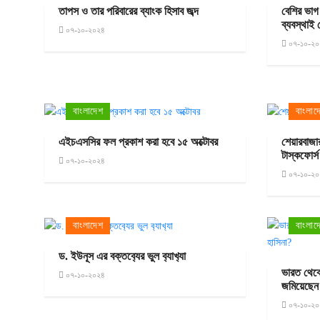
তাপস ও তার পরিবারের ব্যাংক হিসাব জব্দ
বেশির ভাগ
ব্যবস্থাই
০৭-১০-২০২৪
০৭-১০-২০
বাংলাদেশ
বাংলাদ
এইচএসসির ফল প্রকাশ করা হবে ১৫ অক্টোবর
শেয়ারবাজা
টাস্কফোর্স
০৭-১০-২০২৪
০৭-১০-২০
বাংলাদেশ
বাংলাদ
ড. ইউনূস এর বক্তব‍্যের ভুল ব‍্যাখ‍্যা
ভারত থেক
০৭-১০-২০২৪
জমিয়েছেন
০৭-১০-২০