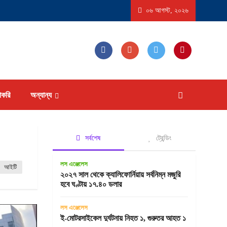
াষ্ট্রে ‘বিস্ফোরণধর্মী ডায়রিয়া’ সৃষ্টিকারী পরজীবীর প্রাদুর্ভাব, আক্রান্ত হতে পারেন ১৮ হাজারের বেশি 
০৬ আগস্ট, ২০২৬
াকরি
অন্যান্য
সর্বশেষ
ট্রেন্ডিং
লস এঞ্জেলেস
আইটি
২০২৭ সাল থেকে ক্যালিফোর্নিয়ায় সর্বনিম্ন মজুরি
হবে ঘণ্টায় ১৭.৪০ ডলার
লস এঞ্জেলেস
ই-মোটরসাইকেল দুর্ঘটনায় নিহত ১, গুরুতর আহত ১