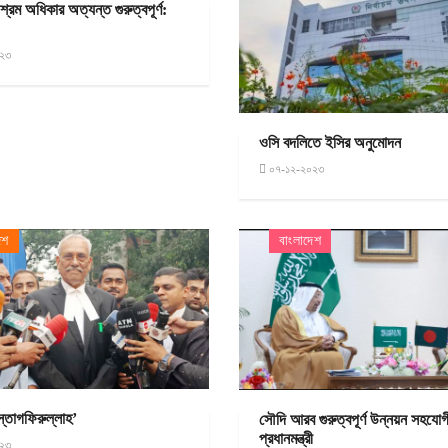
শ্রম অধিকার অত্যন্ত গুরুত্বপূর্ণ:
২৩
ওসি বদলিতে ইসির অনুমোদন
০৭-১২-২০২৩
েশ
বাংলাদেশ
্তাগফিরুল্লাহ’
সৌদি আরব গুরুত্বপূর্ণ উন্নয়ন সহযোগ
প্রধানমন্ত্রী
২৩