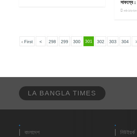
সাফল্যে : ক
০৫-১২-২০
301
‹ First
<
298
299
300
302
303
304
LA BANGLA TIMES
বাংলাদেশ
নিউইয়র্ক