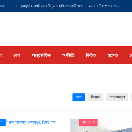
১
জন্মসূত্রে নাগরিকত্ব ইস্যুতে সুপ্রিম কোর্টে আবেদন করল না ট্রাম্প প্রশাসন
যুক্তর
ন
খেলা
আন্তর্জাতিক
অর্থনীতি
ভিডিও
মতামত
চ
খেলা
বিনোদন
লাইফস্টাইল
েশ
বাংলাদেশ