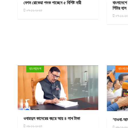
বেগম রোকেয়া পদক পাচ্ছেন ৫ বিশিষ্ট নারী
বাংলাদেশে 
পিটার হাস
০৭-১২-২০২৩
০৭-১২-২০
বাংলাদেশ
বাংলাদ
ওবায়দুল কাদেরের বছরে আয় ৪ লাখ টাকা
‘তওবা-আস
০৬-১২-২০২৩
০৬-১২-২০