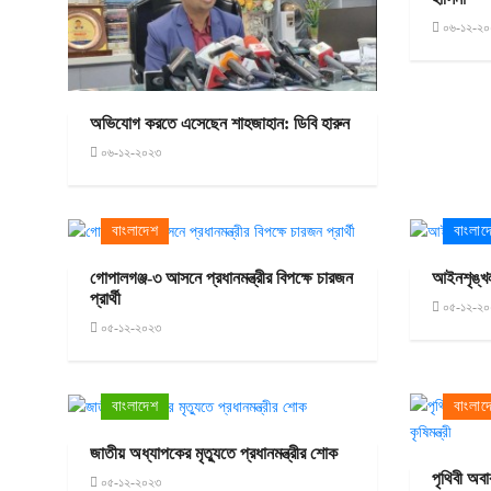
০৬-১২-২০
অভিযোগ করতে এসেছেন শাহজাহান: ডিবি হারুন
০৬-১২-২০২৩
বাংলাদেশ
বাংলাদ
গোপালগঞ্জ-৩ আসনে প্রধানমন্ত্রীর বিপক্ষে চারজন
আইনশৃঙ্খলা
প্রার্থী
০৫-১২-২০
০৫-১২-২০২৩
বাংলাদেশ
বাংলাদ
জাতীয় অধ্যাপকের মৃত্যুতে প্রধানমন্ত্রীর শোক
পৃথিবী অব
০৫-১২-২০২৩