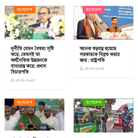
বাংলাদেশ
বাংলাদেশ
দুর্নীতি যেমন বৈষম্য সৃষ্টি
অনেক ষড়যন্ত্র হয়েছে
করে, তেমনই তা
সরকারকে বিব্রত করার
অর্থনৈতিক উন্নয়নকে
জন্য : রাষ্ট্রপতি
বাধাগ্রস্ত করে: প্রধান
০৯-১২-২০২৩
বিচারপতি
০৯-১২-২০২৩
বাংলাদেশ
বাংলাদেশ