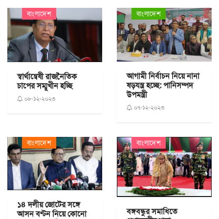
বাংলাদেশ
বাংলাদেশ
আগামী নির্বাচন নিয়ে নানা
স্বার্থান্বেষী রাজনৈতিক
ষড়যন্ত্র হচ্ছে: পানিসম্পদ
চাপের সম্মুখীন হচ্ছি
উপমন্ত্রী
০৮-১২-২০২৩
০৭-১২-২০২৩
বাংলাদেশ
বাংলাদেশ
১৪ দলীয় জোটের সঙ্গে
বঙ্গবন্ধুর সমাধিতে
আসন বণ্টন নিয়ে কোনো