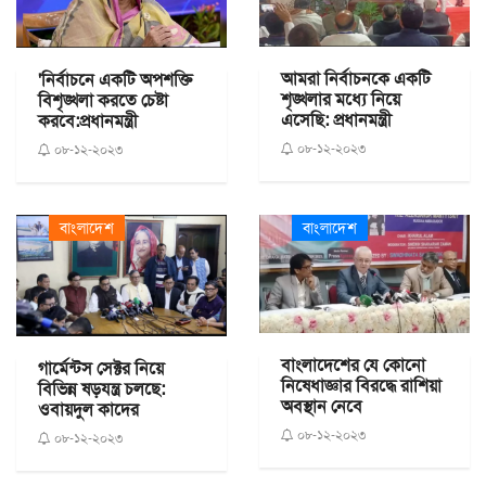
আমরা নির্বাচনকে একটি
'নির্বাচনে একটি অপশক্তি
শৃঙ্খলার মধ্যে নিয়ে
বিশৃঙ্খলা করতে চেষ্টা
এসেছি: প্রধানমন্ত্রী
করবে:প্রধানমন্ত্রী
০৮-১২-২০২৩
০৮-১২-২০২৩
বাংলাদেশ
বাংলাদেশ
বাংলাদেশের যে কোনো
গার্মেন্টস সেক্টর নিয়ে
নিষেধাজ্ঞার বিরদ্ধে রাশিয়া
বিভিন্ন ষড়যন্ত্র চলছে:
অবস্থান নেবে
ওবায়দুল কাদের
০৮-১২-২০২৩
০৮-১২-২০২৩