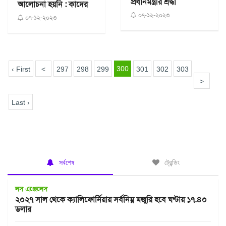
প্রধানমন্ত্রীর শ্রদ্ধা
আলোচনা হয়নি : কাদের
০৭-১২-২০২৩
০৭-১২-২০২৩
300
‹ First
<
297
298
299
301
302
303
>
Last ›
সর্বশেষ
ট্রেন্ডিং
লস এঞ্জেলেস
২০২৭ সাল থেকে ক্যালিফোর্নিয়ায় সর্বনিম্ন মজুরি হবে ঘণ্টায় ১৭.৪০
ডলার