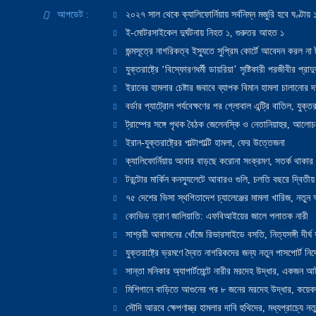
আপডেট :
২০২৭ সাল থেকে ক্যালিফোর্নিয়ায় সর্বনিম্ন মজুরি হবে ঘণ্টা
ই-মোটরসাইকেল দুর্ঘটনায় নিহত ১, গুরুতর আহত ১
জন্মসূত্রে নাগরিকত্ব ইস্যুতে সুপ্রিম কোর্টে আবেদন করল না ট
যুক্তরাষ্ট্রে ‘বিস্ফোরণধর্মী ডায়রিয়া’ সৃষ্টিকারী পরজীবীর প্র
ইরানের হামলার চেষ্টার জবাবে ব্যাপক বিমান হামলা চালানোর দাবি
বর্ডার প্যাট্রোল পর্যবেক্ষণের পর গ্লোবাল এন্ট্রি বাতিল, যুক্তর
ট্রাম্পের সঙ্গে পৃথক বৈঠক জেলেনস্কি ও নেতানিয়াহুর, আলোচ
ইরান-যুক্তরাষ্ট্রের পাল্টাপাল্টি হামলা, ফের উত্তেজনা
ক্যালিফোর্নিয়ায় আবার বাড়ছে করোনা সংক্রমণ, সতর্ক থাকার পরাম
টরন্টোর মার্কিন কনস্যুলেটে আবারও গুলি, চলতি বছরে দ্বিতীয়
৭৫ দেশের ভিসা স্থগিতাদেশ চ্যালেঞ্জের মামলা খারিজ, নতু
কোভিড ত্রাণ জালিয়াতি: এফবিআইয়ের জালে পলাতক নারী
সাশ্রয়ী আবাসনের খোঁজে রিভারসাইডে বসতি, নিত্যসঙ্গী দীর্ঘ
যুক্তরাষ্ট্রে ভ্রমণে দ্বৈত নাগরিকদের জন্য নতুন পাসপোর্ট নির্দ
সান্তা মনিকার অ্যাপার্টমেন্টে নারীর মরদেহ উদ্ধার, একজন 
মিশিগানে বাড়িতে আগুনের পর ৮ জনের মরদেহ উদ্ধার, কয়েকজ
সৌদি আরবে ক্ষেপণাস্ত্র হামলার দাবি হুথিদের, মধ্যপ্রাচ্যে ন