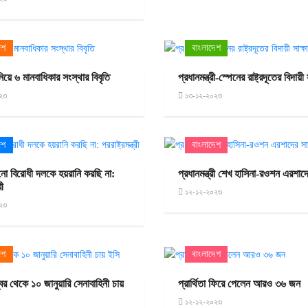
েশ
বাংলাদেশ
িয়ে ৬ মানবাধিকার সংস্থার বিবৃতি
প্রধানমন্ত্রী-স্পেনের রাষ্ট্রদূতের বিদায়ী 
২৩
১৩-১২-২০২৩
েশ
বাংলাদেশ
ো বিরোধী দলকে হয়রানি করছি না:
প্রধানমন্ত্রী শেখ হাসিনা-রওশন এরশাদে
রী
১২-১২-২০২৩
২৩
েশ
বাংলাদেশ
বর থেকে ১০ জানুয়ারি সেনাবাহিনী চায়
প্রার্থিতা ফিরে পেলেন আরও ৩৬ জন
১২-১২-২০২৩