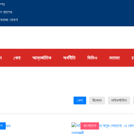
্পের
ন ব্যাসের
েধাজ্ঞা ঘোষণা
ন
খেলা
আন্তর্জাতিক
অর্থনীতি
ভিডিও
মতামত
চ
খেলা
বিনোদন
লাইফস্টাইল
েশ
বাংলাদেশ