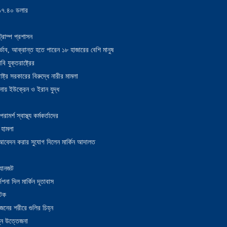
য় ১৭.৪০ ডলার
্রাম্প প্রশাসন
াদুর্ভাব, আক্রান্ত হতে পারেন ১৮ হাজারের বেশি মানুষ
 যুক্তরাষ্ট্রের
াষ্ট্র সরকারের বিরুদ্ধে নারীর মামলা
নায় ইউক্রেন ও ইরান যুদ্ধ
র্শ স্বাস্থ্য কর্মকর্তাদের
 হামলা
ন আবেদন করার সুযোগ দিলেন মার্কিন আদালত
 যানজট
েশনা দিল মার্কিন দূতাবাস
আটক
নের শরীরে গুলির চিহ্ন
তুন উত্তেজনা