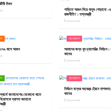
িজীবী দিবস
গাড়িতে আগুন দিয়ে মানুষ পোড়ানো -
২৩
রাজনীতি? : তথ্যমন্ত্রী
১৩-১২-২০২৩
েশ
বাংলাদেশ
 ৩৭৬ বাসে আগুন
আমাদের জন্য খুব চ্যালেঞ্জিং নির্বাচন :
কাদের
২৩
১৩-১২-২০২৩
েশ
বাংলাদেশ
নির্বাচন বন্ধের ষড়যন্ত্র ট্রেনে নাশকত
কাদের
 স্বার্থে বাংলাদেশের যেকোনো খাতে
িনিয়োগকে স্বাগত জানানো
১৩-১২-২০২৩
ন্ত্রী
২৩