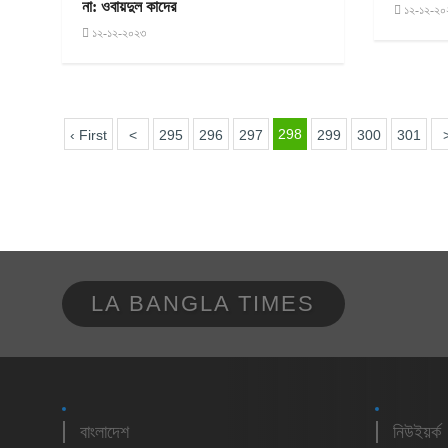
না: ওবায়দুল কাদের
১২-১২-২০
১২-১২-২০২৩
298
‹ First
<
295
296
297
299
300
301
LA BANGLA TIMES
বাংলাদেশ
নিউইয়র্ক