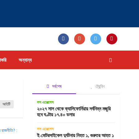
াকরি
অন্যান্য
সর্বশেষ
ট্রেন্ডিং
লস এঞ্জেলেস
আইটি
২০২৭ সাল থেকে ক্যালিফোর্নিয়ায় সর্বনিম্ন মজুরি
হবে ঘণ্টায় ১৭.৪০ ডলার
লস এঞ্জেলেস
ই-মোটরসাইকেল দুর্ঘটনায় নিহত ১, গুরুতর আহত ১