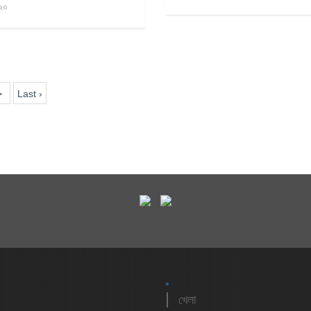
২৩
>
Last ›
খেলা