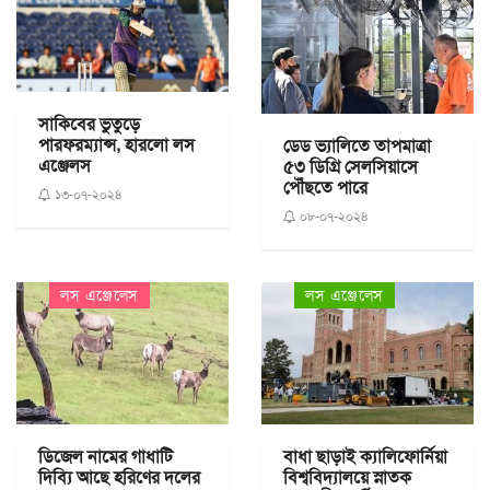
সাকিবের ভুতুড়ে
পারফরম্যান্স, হারলো লস
ডেড ভ্যালিতে তাপমাত্রা
এঞ্জেলস
৫৩ ডিগ্রি সেলসিয়াসে
পৌঁছতে পারে
১৩-০৭-২০২৪
০৮-০৭-২০২৪
লস এঞ্জেলেস
লস এঞ্জেলেস
ডিজেল নামের গাধাটি
বাধা ছাড়াই ক্যালিফোর্নিয়া
দিব্যি আছে হরিণের দলের
বিশ্ববিদ্যালয়ে স্নাতক