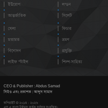
ইউরোপ
লন্ডন
আন্তর্জাতিক
সিলেট
খেলা
ফিচার
মতামত
ভ্রমণ
বিনোদন
প্রযুক্তি
লাইফ স্টাইল
শিল্প-সাহিত্য
CEO & Publisher : Abdus Samad
সিইও এবং প্রকাশক : আব্দুস সামাদ
কপিরাইট © ২০১৩ - ২০২৬
এল এ বাংলা টাইমস কর্তৃক সর্বস্বত্ব সংরক্ষিত।