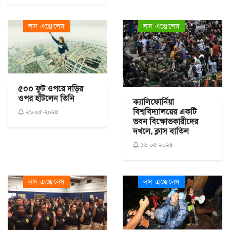
লস এঞ্জেলেস
লস এঞ্জেলেস
৫০০ ফুট ওপরে দড়ির
ওপর হাঁটলেন তিনি
ক্যালিফোর্নিয়া
বিশ্ববিদ্যালয়ের একটি
২৬-০৫-২০২৪
ভবন বিক্ষোভকারীদের
দখলে, ক্লাস বাতিল
১৬-০৫-২০২৪
লস এঞ্জেলেস
লস এঞ্জেলেস