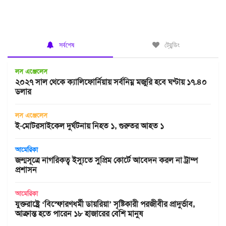
সর্বশেষ
ট্রেন্ডিং
লস এঞ্জেলেস
২০২৭ সাল থেকে ক্যালিফোর্নিয়ায় সর্বনিম্ন মজুরি হবে ঘণ্টায় ১৭.৪০
ডলার
লস এঞ্জেলেস
ই-মোটরসাইকেল দুর্ঘটনায় নিহত ১, গুরুতর আহত ১
আমেরিকা
জন্মসূত্রে নাগরিকত্ব ইস্যুতে সুপ্রিম কোর্টে আবেদন করল না ট্রাম্প
প্রশাসন
আমেরিকা
যুক্তরাষ্ট্রে ‘বিস্ফোরণধর্মী ডায়রিয়া’ সৃষ্টিকারী পরজীবীর প্রাদুর্ভাব,
আক্রান্ত হতে পারেন ১৮ হাজারের বেশি মানুষ