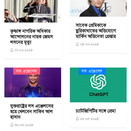
সাবেক প্রেমিকাকে
ছুরিকাঘাতের অভিযোগে
কৃষ্ণাঙ্গ নাগরিক অধিকার
মার্কিন অভিনেতা গ্রেপ্তার
আন্দোলনের নায়ক জেমস
লসনের মৃত্যু
০৪-০৬-২০২৪
১১-০৬-২০২৪
লস এঞ্জেলেস
লস এঞ্জেলেস
যুক্তরাষ্ট্রের লস এঞ্জেলসের
চ্যাটজিপিটির সঙ্গে প্রেম!
হয়ে খেলবেন সাকিব আল
হাসান
২৮-০৫-২০২৪
৩০-০৫-২০২৪