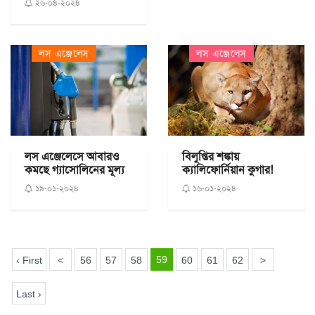
২৬-০৪-২০২৪
লস এঞ্জেলেস
লস এঞ্জেলেস
লস এঞ্জেলেসে আবারও
বিলুপ্তির শঙ্কায়
কমছে গ্যাসোলিনের মূল্য
ক্যালিফোর্নিয়ান কুগার!
১৯-০১-২০২৪
১৬-০১-২০২৪
59
‹ First
<
56
57
58
60
61
62
>
Last ›