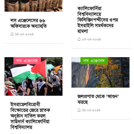
ক্যালিফোর্নিয়া
বিশ্ববিদ্যালয়ে
ফিলিস্তিনপন্থীদের ওপর
লস এঞ্জেলেসের ৬৬
ইসরাইলি সমর্থকদের
অফিসারকে অব্যাহতি
হামলা
১৪-০৫-২০২৪
০৫-০৫-২০২৪
লস এঞ্জেলেস
লস এঞ্জেলেস
জলপ্রপাত থেকে ‘আগুন’
ঝরছে
ইসরায়েলবিরোধী
বিক্ষোভের জেরে স্নাতক
৩১-০১-২০২৪
অনুষ্ঠান বাতিল করল
সাউদার্ন ক্যালিফোর্নিয়া
বিশ্ববিদ্যালয়