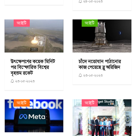
২৪-০৫-২০২৩
আইটি
আইটি
উৎক্ষেপণের কয়েক মিনিট
চাঁদে নভোযান পাঠানোর
পর বিস্ফোরিত বিশ্বের
কাজ পেয়েছে ব্লু অরিজিন
বৃহত্তম রকেট
২৩-০৫-২০২৩
২৩-০৫-২০২৩
আইটি
আইটি