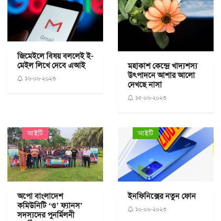
জিমেইলে বিষয় বললেই ই-
মেইল লিখে দেবে এআই
মহাকাশ কেন্দ্রে খাদ্যশস্য
উৎপাদনে আশার আলো
১৬-০৬-২০২৩
দেখছে নাসা
১৫-০৬-২০২৩
আইটি
আইটি
অপো বাংলাদেশ
ইনফিনিক্সের নতুন ফোন
কমিউনিটি ‘ও’ ফ্যানস’
১০-০৬-২০২৩
সদস্যদের পুনর্মিলনী