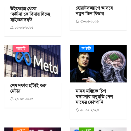
হোয়াটসঅ্যাপে আসবে
উইন্ডোজ থেকে
নতুন তিন ফিচার
‘কর্টানা’কে বিদায় দিচ্ছে
মাইক্রোসফট
৩১-০৫-২০২৩
০৫-০৬-২০২৩
আইটি
আইটি
শেষ দফার ছাঁটাই শুরু
মানব মস্তিষ্কে চিপ
মেটায়
বসানোর অনুমতি পেল
২৯-০৫-২০২৩
মাস্কের কোম্পানি
২৬-০৫-২০২৩