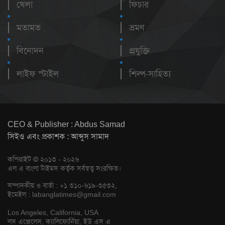
খেলা
ফিচার
মতামত
ভ্রমণ
বিনোদন
প্রযুক্তি
লাইফ স্টাইল
শিল্প-সাহিত্য
CEO & Publisher : Abdus Samad
সিইও এবং প্রকাশক : আব্দুস সামাদ
কপিরাইট © ২০১৩ - ২০২৬
এল এ বাংলা টাইমস কর্তৃক সর্বস্বত্ব সংরক্ষিত।
সম্পাদকীয় ও বার্তা : +১ ৩১০-৬১৯-৩৫৩২,
ইমেইল :
labanglatimes@gmail.com
Los Angeles, California, USA
লস এঞ্জেলেস, ক্যালিফোর্নিয়া, ইউ এস এ