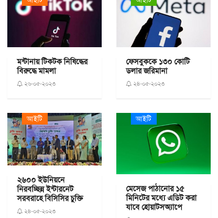
আইটি
আইটি
মন্টানায় টিকটক নিষিদ্ধের
ফেসবুককে ১৩০ কোটি
বিরুদ্ধে মামলা
ডলার জরিমানা
২৬-০৫-২০২৩
২৪-০৫-২০২৩
আইটি
আইটি
২৬০০ ইউনিয়নে
মেসেজ পাঠানোর ১৫
নিরবচ্ছিন্ন ইন্টারনেট
মিনিটের মধ্যে এডিট করা
সরবরাহে বিসিসির চুক্তি
যাবে হোয়াটসঅ্যাপে
২৪-০৫-২০২৩