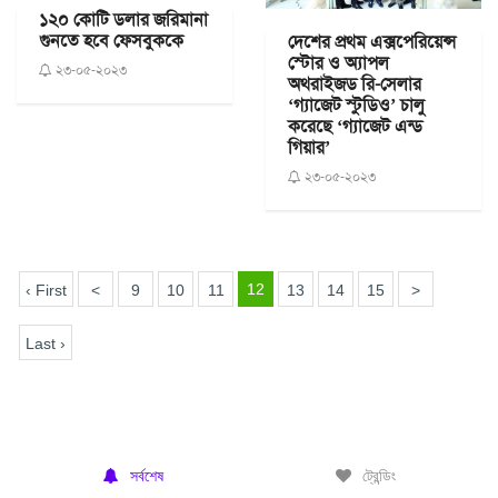
১২০ কোটি ডলার জরিমানা
গুনতে হবে ফেসবুককে
দেশের প্রথম এক্সপেরিয়েন্স
স্টোর ও অ্যাপল
২৩-০৫-২০২৩
অথরাইজড রি-সেলার
‘গ্যাজেট স্টুডিও’ চালু
করেছে ‘গ্যাজেট এন্ড
গিয়ার’
২৩-০৫-২০২৩
12
‹ First
<
9
10
11
13
14
15
>
Last ›
সর্বশেষ
ট্রেন্ডিং