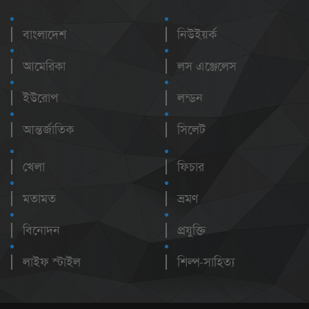
বাংলাদেশ
নিউইয়র্ক
আমেরিকা
লস এঞ্জেলেস
ইউরোপ
লন্ডন
আন্তর্জাতিক
সিলেট
খেলা
ফিচার
মতামত
ভ্রমণ
বিনোদন
প্রযুক্তি
লাইফ স্টাইল
শিল্প-সাহিত্য