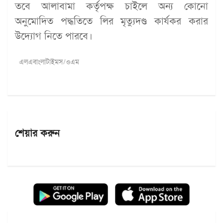
তবে আলাবামা কর্তৃপক্ষ চাইলে অন্য কোনো
অনুমোদিত পদ্ধতিতে লির মৃত্যুদণ্ড কার্যকর করার
উদ্যোগ নিতে পারবে।
এলএবাংলাটাইমস/ওএম
শেয়ার করুন