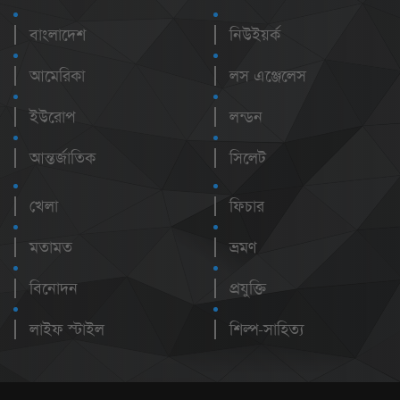
বাংলাদেশ
নিউইয়র্ক
আমেরিকা
লস এঞ্জেলেস
ইউরোপ
লন্ডন
আন্তর্জাতিক
সিলেট
খেলা
ফিচার
মতামত
ভ্রমণ
বিনোদন
প্রযুক্তি
লাইফ স্টাইল
শিল্প-সাহিত্য