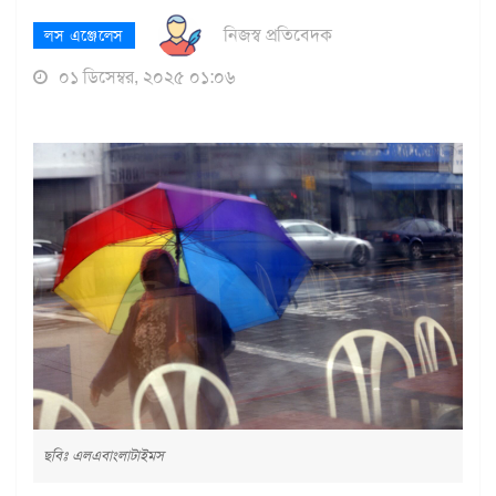
নিজস্ব প্রতিবেদক
লস এঞ্জেলেস
০১ ডিসেম্বর, ২০২৫ ০১:০৬
ছবিঃ এলএবাংলাটাইমস