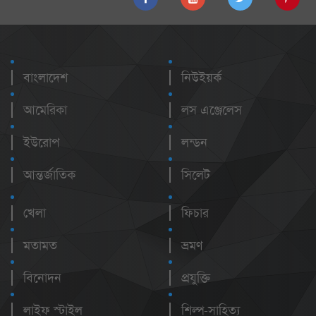
বাংলাদেশ
নিউইয়র্ক
আমেরিকা
লস এঞ্জেলেস
ইউরোপ
লন্ডন
আন্তর্জাতিক
সিলেট
খেলা
ফিচার
মতামত
ভ্রমণ
বিনোদন
প্রযুক্তি
লাইফ স্টাইল
শিল্প-সাহিত্য