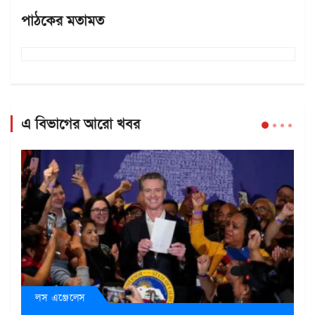
পাঠকের মতামত
এ বিভাগের আরো খবর
লস এঞ্জেলেস