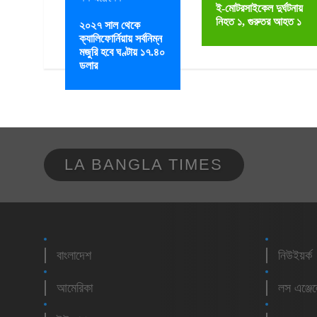
ই-মোটরসাইকেল দুর্ঘটনায়
নিহত ১, গুরুতর আহত ১
২০২৭ সাল থেকে
ক্যালিফোর্নিয়ায় সর্বনিম্ন
মজুরি হবে ঘণ্টায় ১৭.৪০
ডলার
LA BANGLA TIMES
বাংলাদেশ
নিউইয়র্ক
আমেরিকা
লস এঞ্জে