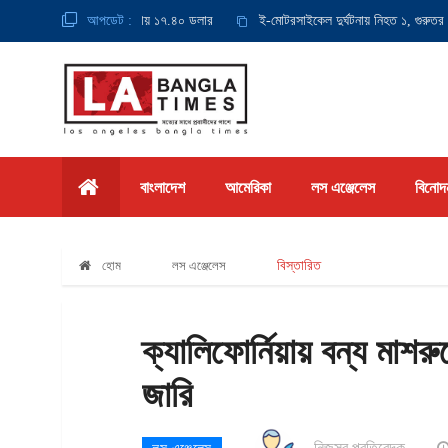
সর্বনিম্ন মজুরি হবে ঘণ্টায় ১৭.৪০ ডলার
আপডেট :
ই-মোটরসাইকেল দুর্ঘটনায় নিহত ১, গুরুতর আহত 
বাংলাদেশ
আমেরিকা
লস এঞ্জেলেস
বিনোদ
হোম
লস এঞ্জেলেস
বিস্তারিত
ক্যালিফোর্নিয়ায় বন্য মাশরু
জারি
নিজস্ব প্রতিবেদক