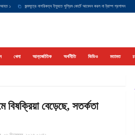
১
জন্মসূত্রে নাগরিকত্ব ইস্যুতে সুপ্রিম কোর্টে আবেদন করল না ট্রাম্প প্রশাসন
যুক্ত
ন
খেলা
আন্তর্জাতিক
অর্থনীতি
ভিডিও
মতামত
চ
মে বিষক্রিয়া বেড়েছে, সতর্কতা
০৬ ডিসেম্বর, ২০২৫ ০২:৪১