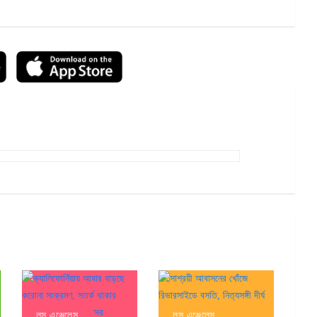
লস এঞ্জেলেস
লস এঞ্জেলেস