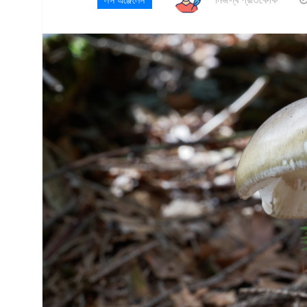
লস এঞ্জেলেস