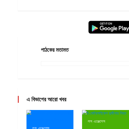
পাঠকের মতামত
এ বিভাগের আরো খবর
লস এঞ্জেলেস
লস এঞ্জেলেস