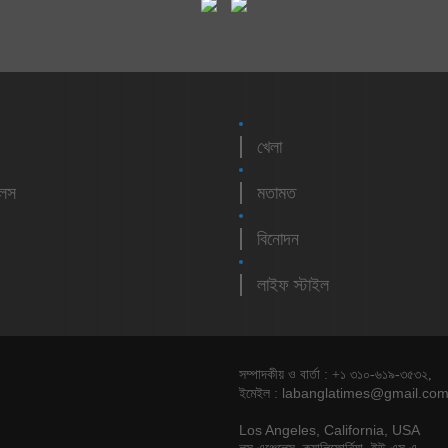
খেলা
লেস
মতামত
বিনোদন
লাইফ স্টাইল
সম্পাদকীয় ও বার্তা : +১ ৩১০-৬১৯-৩৫৩২,
labanglatimes@gmail.co
ইমেইল :
Los Angeles, California, USA