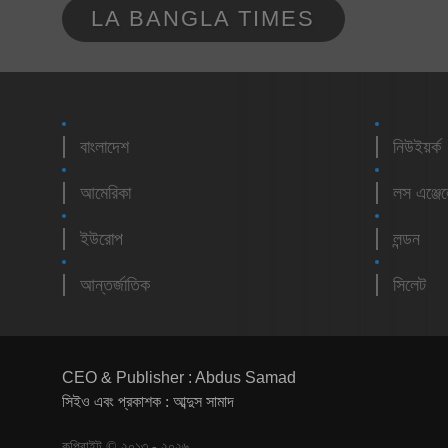
LA BANGLA TIMES
বাংলাদেশ
নিউইয়র্ক
আমেরিকা
লস এঞ্জে
ইউরোপ
লন্ডন
আন্তর্জাতিক
সিলেট
CEO & Publisher : Abdus Samad
সিইও এবং প্রকাশক : আব্দুস সামাদ
কপিরাইট © ২০১৩ - ২০২৬