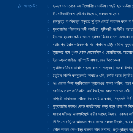
আপডেট :
২০২৭ সাল থেকে ক্যালিফোর্নিয়ায় সর্বনিম্ন মজুরি হবে ঘণ্টা
ই-মোটরসাইকেল দুর্ঘটনায় নিহত ১, গুরুতর আহত ১
জন্মসূত্রে নাগরিকত্ব ইস্যুতে সুপ্রিম কোর্টে আবেদন করল না ট
যুক্তরাষ্ট্রে ‘বিস্ফোরণধর্মী ডায়রিয়া’ সৃষ্টিকারী পরজীবীর প্র
ইরানের হামলার চেষ্টার জবাবে ব্যাপক বিমান হামলা চালানোর দাবি
বর্ডার প্যাট্রোল পর্যবেক্ষণের পর গ্লোবাল এন্ট্রি বাতিল, যুক্তর
ট্রাম্পের সঙ্গে পৃথক বৈঠক জেলেনস্কি ও নেতানিয়াহুর, আলোচ
ইরান-যুক্তরাষ্ট্রের পাল্টাপাল্টি হামলা, ফের উত্তেজনা
ক্যালিফোর্নিয়ায় আবার বাড়ছে করোনা সংক্রমণ, সতর্ক থাকার পরাম
টরন্টোর মার্কিন কনস্যুলেটে আবারও গুলি, চলতি বছরে দ্বিতীয়
৭৫ দেশের ভিসা স্থগিতাদেশ চ্যালেঞ্জের মামলা খারিজ, নতু
কোভিড ত্রাণ জালিয়াতি: এফবিআইয়ের জালে পলাতক নারী
সাশ্রয়ী আবাসনের খোঁজে রিভারসাইডে বসতি, নিত্যসঙ্গী দীর্ঘ
যুক্তরাষ্ট্রে ভ্রমণে দ্বৈত নাগরিকদের জন্য নতুন পাসপোর্ট নির্দ
সান্তা মনিকার অ্যাপার্টমেন্টে নারীর মরদেহ উদ্ধার, একজন 
মিশিগানে বাড়িতে আগুনের পর ৮ জনের মরদেহ উদ্ধার, কয়েকজ
সৌদি আরবে ক্ষেপণাস্ত্র হামলার দাবি হুথিদের, মধ্যপ্রাচ্যে ন