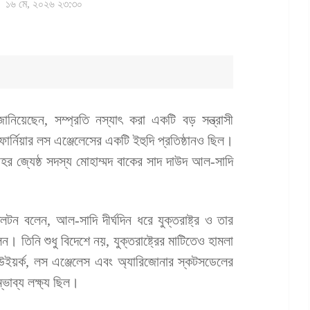
১৬ মে, ২০২৬ ২৩:৩০
রা জানিয়েছেন, সম্প্রতি নস্যাৎ করা একটি বড় সন্ত্রাসী
িফোর্নিয়ার লস এঞ্জেলেসের একটি ইহুদি প্রতিষ্ঠানও ছিল।
র জ্যেষ্ঠ সদস্য মোহাম্মদ বাকের সাদ দাউদ আল-সাদি
্লেটন বলেন, আল-সাদি দীর্ঘদিন ধরে যুক্তরাষ্ট্র ও তার
। তিনি শুধু বিদেশে নয়, যুক্তরাষ্ট্রের মাটিতেও হামলা
নিউইয়র্ক, লস এঞ্জেলেস এবং অ্যারিজোনার স্কটসডেলের
্ভাব্য লক্ষ্য ছিল।