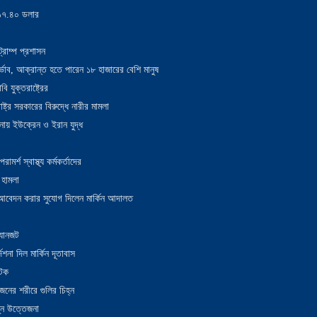
য় ১৭.৪০ ডলার
্রাম্প প্রশাসন
াদুর্ভাব, আক্রান্ত হতে পারেন ১৮ হাজারের বেশি মানুষ
 যুক্তরাষ্ট্রের
াষ্ট্র সরকারের বিরুদ্ধে নারীর মামলা
নায় ইউক্রেন ও ইরান যুদ্ধ
র্শ স্বাস্থ্য কর্মকর্তাদের
 হামলা
ন আবেদন করার সুযোগ দিলেন মার্কিন আদালত
 যানজট
েশনা দিল মার্কিন দূতাবাস
আটক
নের শরীরে গুলির চিহ্ন
তুন উত্তেজনা