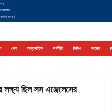
্পের
ন ব্যাসের
েধাজ্ঞা ঘোষণা
ন
খেলা
আন্তর্জাতিক
অর্থনীতি
ভিডিও
মতামত
চ
ার লক্ষ্য ছিল লস এঞ্জেলেসের