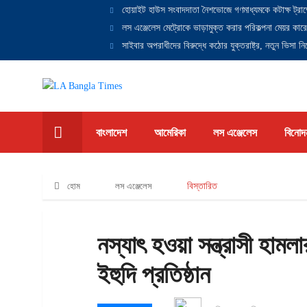
হোয়াইট হাউস সংবাদদাতা নৈশভোজে গণমাধ্যমকে কটাক্ষ ট্রাম
লস এঞ্জেলেস মেট্রোকে ভাড়ামুক্ত করার পরিকল্পনা মেয়র কারে
সাইবার অপরাধীদের বিরুদ্ধে কঠোর যুক্তরাষ্ট্র, নতুন ভিসা নিষ
বাংলাদেশ
আমেরিকা
লস এঞ্জেলেস
বিনোদ
হোম
লস এঞ্জেলেস
বিস্তারিত
নস্যাৎ হওয়া সন্ত্রাসী হামল
ইহুদি প্রতিষ্ঠান