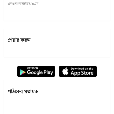
এলএবাংলাটাইমস/ওএম
শেয়ার করুন
পাঠকের মতামত