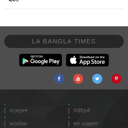
LA BANGLA TIMES
বাংলাদেশ
নিউইয়র্ক
আমেরিকা
লস এঞ্জেলেস