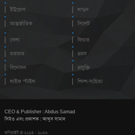
ইউরোপ
লন্ডন
আন্তর্জাতিক
সিলেট
খেলা
ফিচার
মতামত
ভ্রমণ
বিনোদন
প্রযুক্তি
লাইফ স্টাইল
শিল্প-সাহিত্য
CEO & Publisher : Abdus Samad
সিইও এবং প্রকাশক : আব্দুস সামাদ
কপিরাইট © ২০১৩ - ২০২৬