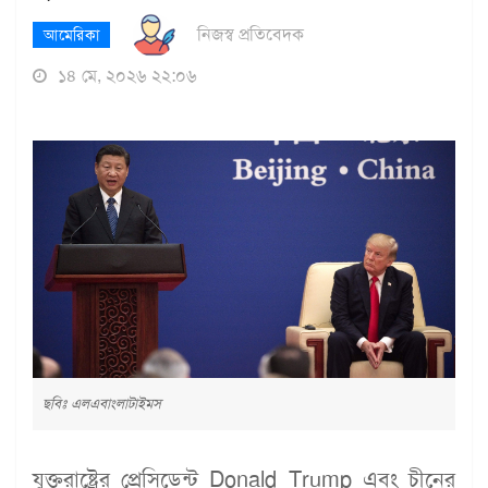
নিজস্ব প্রতিবেদক
আমেরিকা
১৪ মে, ২০২৬ ২২:০৬
ছবিঃ এলএবাংলাটাইমস
যুক্তরাষ্ট্রের প্রেসিডেন্ট Donald Trump এবং চীনের