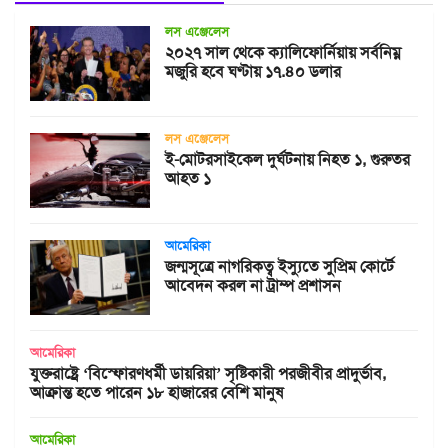
লস এঞ্জেলেস
২০২৭ সাল থেকে ক্যালিফোর্নিয়ায় সর্বনিম্ন
মজুরি হবে ঘণ্টায় ১৭.৪০ ডলার
লস এঞ্জেলেস
ই-মোটরসাইকেল দুর্ঘটনায় নিহত ১, গুরুতর
আহত ১
আমেরিকা
জন্মসূত্রে নাগরিকত্ব ইস্যুতে সুপ্রিম কোর্টে
আবেদন করল না ট্রাম্প প্রশাসন
আমেরিকা
যুক্তরাষ্ট্রে ‘বিস্ফোরণধর্মী ডায়রিয়া’ সৃষ্টিকারী পরজীবীর প্রাদুর্ভাব,
আক্রান্ত হতে পারেন ১৮ হাজারের বেশি মানুষ
আমেরিকা