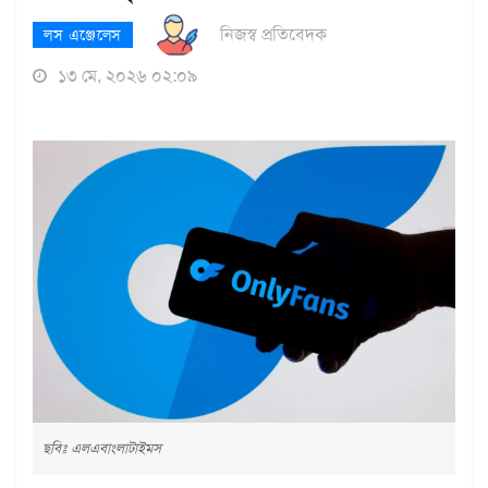
নিজস্ব প্রতিবেদক
লস এঞ্জেলেস
১৩ মে, ২০২৬ ০২:০৯
ছবিঃ এলএবাংলাটাইমস