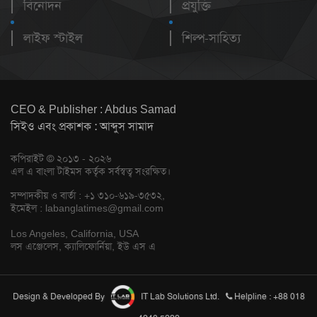
বিনোদন
প্রযুক্তি
লাইফ স্টাইল
শিল্প-সাহিত্য
CEO & Publisher : Abdus Samad
সিইও এবং প্রকাশক : আব্দুস সামাদ
কপিরাইট © ২০১৩ - ২০২৬
এল এ বাংলা টাইমস কর্তৃক সর্বস্বত্ব সংরক্ষিত।
সম্পাদকীয় ও বার্তা : +১ ৩১০-৬১৯-৩৫৩২,
ইমেইল :
labanglatimes@gmail.com
Los Angeles, California, USA
লস এঞ্জেলেস, ক্যালিফোর্নিয়া, ইউ এস এ
Design & Developed By
IT Lab Solutions Ltd.
Helpline : +88 018