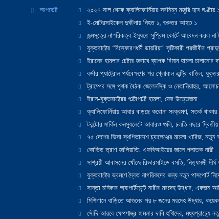
আপডেট :
২০২৭ সাল থেকে ক্যালিফোর্নিয়ায় সর্বনিম্ন মজুরি হবে ঘণ্টা
ই-মোটরসাইকেল দুর্ঘটনায় নিহত ১, গুরুতর আহত ১
জন্মসূত্রে নাগরিকত্ব ইস্যুতে সুপ্রিম কোর্টে আবেদন করল না ট
যুক্তরাষ্ট্রে ‘বিস্ফোরণধর্মী ডায়রিয়া’ সৃষ্টিকারী পরজীবীর প্র
ইরানের হামলার চেষ্টার জবাবে ব্যাপক বিমান হামলা চালানোর দাবি
বর্ডার প্যাট্রোল পর্যবেক্ষণের পর গ্লোবাল এন্ট্রি বাতিল, যুক্তর
ট্রাম্পের সঙ্গে পৃথক বৈঠক জেলেনস্কি ও নেতানিয়াহুর, আলোচ
ইরান-যুক্তরাষ্ট্রের পাল্টাপাল্টি হামলা, ফের উত্তেজনা
ক্যালিফোর্নিয়ায় আবার বাড়ছে করোনা সংক্রমণ, সতর্ক থাকার পরাম
টরন্টোর মার্কিন কনস্যুলেটে আবারও গুলি, চলতি বছরে দ্বিতীয়
৭৫ দেশের ভিসা স্থগিতাদেশ চ্যালেঞ্জের মামলা খারিজ, নতু
কোভিড ত্রাণ জালিয়াতি: এফবিআইয়ের জালে পলাতক নারী
সাশ্রয়ী আবাসনের খোঁজে রিভারসাইডে বসতি, নিত্যসঙ্গী দীর্ঘ
যুক্তরাষ্ট্রে ভ্রমণে দ্বৈত নাগরিকদের জন্য নতুন পাসপোর্ট নির্দ
সান্তা মনিকার অ্যাপার্টমেন্টে নারীর মরদেহ উদ্ধার, একজন 
মিশিগানে বাড়িতে আগুনের পর ৮ জনের মরদেহ উদ্ধার, কয়েকজ
সৌদি আরবে ক্ষেপণাস্ত্র হামলার দাবি হুথিদের, মধ্যপ্রাচ্যে ন