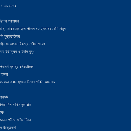
য় ১৭.৪০ ডলার
্রাম্প প্রশাসন
াদুর্ভাব, আক্রান্ত হতে পারেন ১৮ হাজারের বেশি মানুষ
 যুক্তরাষ্ট্রের
াষ্ট্র সরকারের বিরুদ্ধে নারীর মামলা
নায় ইউক্রেন ও ইরান যুদ্ধ
র্শ স্বাস্থ্য কর্মকর্তাদের
 হামলা
ন আবেদন করার সুযোগ দিলেন মার্কিন আদালত
 যানজট
েশনা দিল মার্কিন দূতাবাস
আটক
নের শরীরে গুলির চিহ্ন
তুন উত্তেজনা