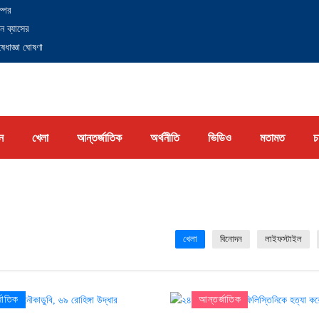
্পের
ন ব্যাসের
েধাজ্ঞা ঘোষণা
ন
খেলা
আন্তর্জাতিক
অর্থনীতি
ভিডিও
মতামত
চ
খেলা
বিনোদন
লাইফস্টাইল
জাতিক
আন্তর্জাতিক