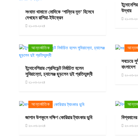
ইন্দোনেশিয়
উদ্ধার
সংঘাত থামাতে মোদিকে ‘শান্তির দূত’ হিসেবে
দেখছেন রাশিয়া-ইউক্রেন
২১-০৩-২০
২১-০৩-২০২৪
আন্তর্জাতিক
আন্তর্
সবচেয়ে সু
বাংলাদেশ
ইন্দোনেশিয়ার প্রেসিডেন্ট নির্বাচিত হলেন
সুবিয়ান্তো, চ্যালেঞ্জ ছুড়লেন দুই প্রতিদ্বন্দ্বী
২০-০৩-২
২১-০৩-২০২৪
আন্তর্জাতিক
আন্তর্
জাপান উপকূলে দক্ষিণ কোরিয়ার ট্যাংকার ডুবি
বিশ্বমানের
২০-০৩-২০২৪
২০-০৩-২