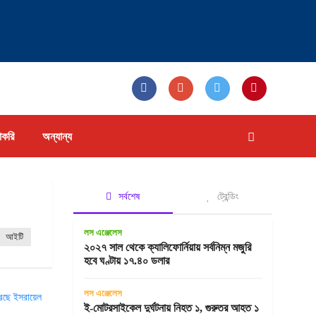
াকরি
অন্যান্য
সর্বশেষ
ট্রেন্ডিং
লস এঞ্জেলেস
আইটি
২০২৭ সাল থেকে ক্যালিফোর্নিয়ায় সর্বনিম্ন মজুরি
হবে ঘণ্টায় ১৭.৪০ ডলার
লস এঞ্জেলেস
ই-মোটরসাইকেল দুর্ঘটনায় নিহত ১, গুরুতর আহত ১