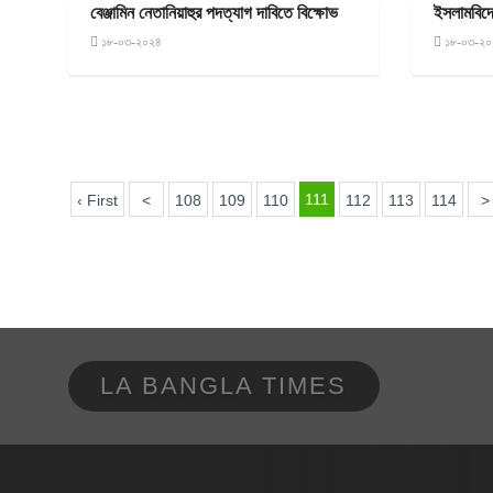
বেঞ্জামিন নেতানিয়াহুর পদত্যাগ দাবিতে বিক্ষোভ
ইসলামবিদ্
১৮-০৩-২০২৪
১৮-০৩-২০
111
‹ First
<
108
109
110
112
113
114
>
LA BANGLA TIMES