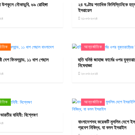
া উপকূলে নৌকাডুবি, ৬৯ রোহিঙ্গা
২৪ ঘণ্টায় শতাধিক ফিলিস্তিনিকে হত্
ইসরায়েল
২৪
২১-০৩-২০২৪
জাতিক
আন্তর্জাতিক
খী দেশ ফিনল্যান্ড, ১১ ধাপ পেছাল
হুতি ঘনিষ্ঠ জাহাজ ফার্মের ওপর যুক্তরাষ্
নিষেধাজ্ঞা
০২৪
২০-০৩-২০২৪
জাতিক
আন্তর্জাতিক
 ভারতীয় বাহিনী: বিশ্লেষণ
বাংলাদেশসহ কয়েকটি মুসলিম দেশে ইস
০২৪
প্রবেশ নিষিদ্ধ, যা বলল ইসরাইল