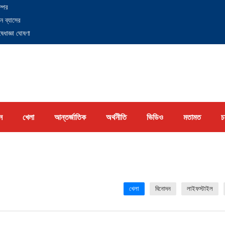
্পের
ন ব্যাসের
েধাজ্ঞা ঘোষণা
ন
খেলা
আন্তর্জাতিক
অর্থনীতি
ভিডিও
মতামত
চ
খেলা
বিনোদন
লাইফস্টাইল