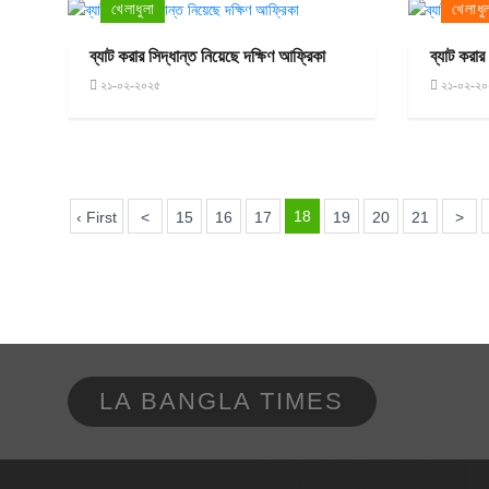
খেলাধুলা
খেলাধু
ব্যাট করার সিদ্ধান্ত নিয়েছে দক্ষিণ আফ্রিকা
ব্যাট করার
২১-০২-২০২৫
২১-০২-২০
18
‹ First
<
15
16
17
19
20
21
>
LA BANGLA TIMES