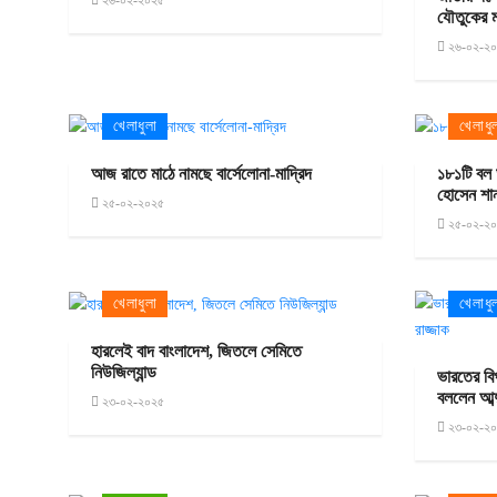
যৌতুকের ম
২৬-০২-২
খেলাধুলা
খেলাধু
আজ রাতে মাঠে নামছে বার্সেলোনা-মাদ্রিদ
১৮১টি বল 
হোসেন শা
২৫-০২-২০২৫
২৫-০২-২
খেলাধুলা
খেলাধু
হারলেই বাদ বাংলাদেশ, জিতলে সেমিতে
নিউজিল্যান্ড
ভারতের বিপ
বললেন আব্দ
২৩-০২-২০২৫
২৩-০২-২