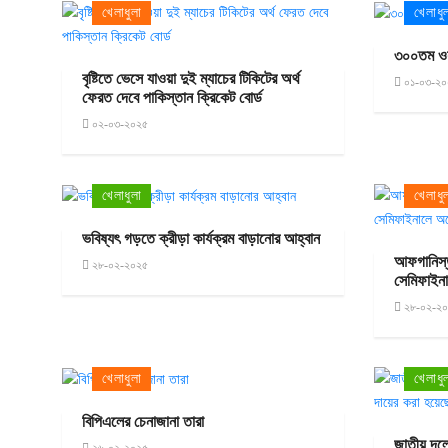
খেলাধুলা
খেলাধু
৩০০তম ওয়
বৃষ্টিতে ভেসে যাওয়া দুই ম্যাচের টিকিটের অর্থ
০১-০৩-২০
ফেরত দেবে পাকিস্তান ক্রিকেট বোর্ড
০২-০৩-২০২৫
খেলাধুলা
খেলাধু
ভবিষ্যৎ গড়তে ক্রীড়া কার্যক্রম বাড়ানোর আহ্বান
আফগানিস্ত
২৮-০২-২০২৫
সেমিফাইনা
২৮-০২-২
খেলাধুলা
খেলাধু
বিপিএলের চেনাজানা তারা
জাতীয় দলে
২৬-০২-২০২৫