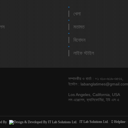
খেলা
লেস
মতামত
বিনোদন
লাইফ স্টাইল
সম্পাদকীয় ও বার্তা : +১ ৩১০-৬১৯-৩৫৩২,
labanglatimes@gmail.co
ইমেইল :
Los Angeles, California, USA
লস এঞ্জেলেস, ক্যালিফোর্নিয়া, ইউ এস এ
ed By
IT Lab Solutions Ltd.
Helpline :