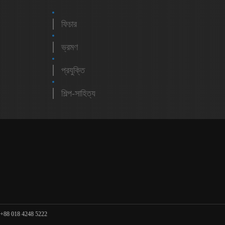
ফিচার
ভ্রমণ
প্রযুক্তি
শিল্প-সাহিত্য
m
 +88 018 4248 5222