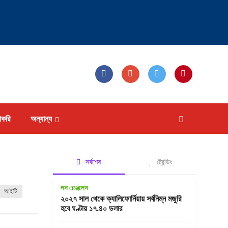
াকরি
অন্যান্য
সর্বশেষ
ট্রেন্ডিং
লস এঞ্জেলেস
আইটি
২০২৭ সাল থেকে ক্যালিফোর্নিয়ায় সর্বনিম্ন মজুরি
হবে ঘণ্টায় ১৭.৪০ ডলার