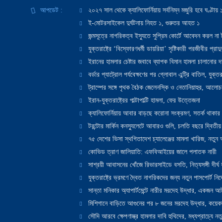
আপডেট :
২০২৭ সাল থেকে ক্যালিফোর্নিয়ায় সর্বনিম্ন মজুরি হবে ঘণ্টা
ই-মোটরসাইকেল দুর্ঘটনায় নিহত ১, গুরুতর আহত ১
জন্মসূত্রে নাগরিকত্ব ইস্যুতে সুপ্রিম কোর্টে আবেদন করল না ট
যুক্তরাষ্ট্রে ‘বিস্ফোরণধর্মী ডায়রিয়া’ সৃষ্টিকারী পরজীবীর প্র
ইরানের হামলার চেষ্টার জবাবে ব্যাপক বিমান হামলা চালানোর দাবি
বর্ডার প্যাট্রোল পর্যবেক্ষণের পর গ্লোবাল এন্ট্রি বাতিল, যুক্তর
ট্রাম্পের সঙ্গে পৃথক বৈঠক জেলেনস্কি ও নেতানিয়াহুর, আলোচ
ইরান-যুক্তরাষ্ট্রের পাল্টাপাল্টি হামলা, ফের উত্তেজনা
ক্যালিফোর্নিয়ায় আবার বাড়ছে করোনা সংক্রমণ, সতর্ক থাকার পরাম
টরন্টোর মার্কিন কনস্যুলেটে আবারও গুলি, চলতি বছরে দ্বিতীয়
৭৫ দেশের ভিসা স্থগিতাদেশ চ্যালেঞ্জের মামলা খারিজ, নতু
কোভিড ত্রাণ জালিয়াতি: এফবিআইয়ের জালে পলাতক নারী
সাশ্রয়ী আবাসনের খোঁজে রিভারসাইডে বসতি, নিত্যসঙ্গী দীর্ঘ
যুক্তরাষ্ট্রে ভ্রমণে দ্বৈত নাগরিকদের জন্য নতুন পাসপোর্ট নির্দ
সান্তা মনিকার অ্যাপার্টমেন্টে নারীর মরদেহ উদ্ধার, একজন 
মিশিগানে বাড়িতে আগুনের পর ৮ জনের মরদেহ উদ্ধার, কয়েকজ
সৌদি আরবে ক্ষেপণাস্ত্র হামলার দাবি হুথিদের, মধ্যপ্রাচ্যে ন