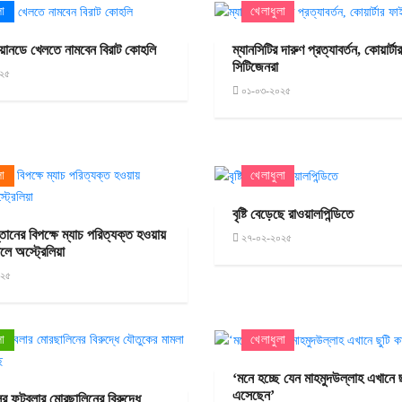
লা
খেলাধুলা
ানডে খেলতে নামবেন বিরাট কোহলি
ম্যানসিটির দারুণ প্রত্যাবর্তন, কোয়ার্ট
সিটিজেনরা
২৫
০১-০৩-২০২৫
লা
খেলাধুলা
বৃষ্টি বেড়েছে রাওয়ালপিন্ডিতে
ানের বিপক্ষে ম্যাচ পরিত্যক্ত হওয়ায়
২৭-০২-২০২৫
লে অস্ট্রেলিয়া
০২৫
লা
খেলাধুলা
‘মনে হচ্ছে যেন মাহমুদউল্লাহ এখানে ছ
এসেছেন’
র ফুটবলার মোরছালিনের বিরুদ্ধে