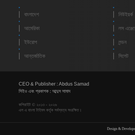
বাংলাদেশ
নিউইয়র্ক
আমেরিকা
লস এঞ্জে
ইউরোপ
লন্ডন
আন্তর্জাতিক
সিলেট
CEO & Publisher : Abdus Samad
সিইও এবং প্রকাশক : আব্দুস সামাদ
কপিরাইট © ২০১৩ - ২০২৬
এল এ বাংলা টাইমস কর্তৃক সর্বস্বত্ব সংরক্ষিত।
Design & Develop