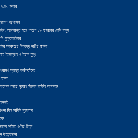
য় ১৭.৪০ ডলার
্রাম্প প্রশাসন
াদুর্ভাব, আক্রান্ত হতে পারেন ১৮ হাজারের বেশি মানুষ
 যুক্তরাষ্ট্রের
াষ্ট্র সরকারের বিরুদ্ধে নারীর মামলা
নায় ইউক্রেন ও ইরান যুদ্ধ
র্শ স্বাস্থ্য কর্মকর্তাদের
 হামলা
ন আবেদন করার সুযোগ দিলেন মার্কিন আদালত
 যানজট
েশনা দিল মার্কিন দূতাবাস
আটক
নের শরীরে গুলির চিহ্ন
তুন উত্তেজনা