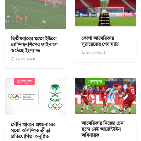
কোপা আমেরিকায়
দ্বিতীয়বারের মতো ইউরো
সুয়ারেজের শেষ ম্যাচ
চ্যাম্পিয়নশিপের ফাইনালে
ওঠেছে ইংল্যান্ড
১২-০৭-২০২৪
১২-০৭-২০২৪
খেলাধুলা
খেলাধুলা
আমেরিকায় নিজের চেনা
সৌদি আরবে প্রথমবারের
ছন্দে নেই আর্জেন্টাইন
মতো অলিম্পিক ক্রীড়া
অধিনায়ক
প্রতিযোগিতা অনুষ্ঠিত