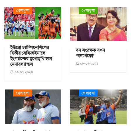
খেলাধুলা
খেলাধুলা
ইউরো চ্যাম্পিয়নশিপের
বন সংরক্ষক যখন
দ্বিতীয় সেমিফাইনালে
‘বনখেকো’
ইংল্যান্ডের মুখোমুখি হবে
০৮-০৭-২০২৪
নেদারল্যান্ডস
০৯-০৭-২০২৪
খেলাধুলা
খেলাধুলা