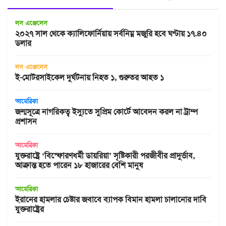
লস এঞ্জেলেস
২০২৭ সাল থেকে ক্যালিফোর্নিয়ায় সর্বনিম্ন মজুরি হবে ঘণ্টায় ১৭.৪০
ডলার
লস এঞ্জেলেস
ই-মোটরসাইকেল দুর্ঘটনায় নিহত ১, গুরুতর আহত ১
আমেরিকা
জন্মসূত্রে নাগরিকত্ব ইস্যুতে সুপ্রিম কোর্টে আবেদন করল না ট্রাম্প
প্রশাসন
আমেরিকা
যুক্তরাষ্ট্রে ‘বিস্ফোরণধর্মী ডায়রিয়া’ সৃষ্টিকারী পরজীবীর প্রাদুর্ভাব,
আক্রান্ত হতে পারেন ১৮ হাজারের বেশি মানুষ
আমেরিকা
ইরানের হামলার চেষ্টার জবাবে ব্যাপক বিমান হামলা চালানোর দাবি
যুক্তরাষ্ট্রের