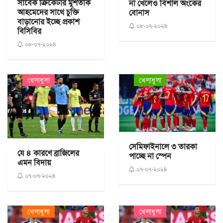
সাবেক ক্রিকেটার মুশতাক
না খেলেও বিশাল অংকের
আহমেদের সাথে চুক্তি
বোনাস
বাড়ানোর ইচ্ছে প্রকাশ
০৮-০৭-২০২৪
বিসিবির
০৮-০৭-২০২৪
খেলাধুলা
খেলাধুলা
সেমিফাইনালে ৩ তারকা
যে ৪ কারণে ব্রাজিলের
পাচ্ছে না স্পেন
এমন বিদায়
০৭-০৭-২০২৪
০৭-০৭-২০২৪
খেলাধুলা
খেলাধুলা