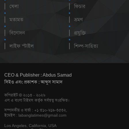
খেলা
ফিচার
মতামত
ভ্রমণ
বিনোদন
প্রযুক্তি
লাইফ স্টাইল
শিল্প-সাহিত্য
CEO & Publisher : Abdus Samad
সিইও এবং প্রকাশক : আব্দুস সামাদ
কপিরাইট © ২০১৩ - ২০২৬
এল এ বাংলা টাইমস কর্তৃক সর্বস্বত্ব সংরক্ষিত।
সম্পাদকীয় ও বার্তা : +১ ৩১০-৬১৯-৩৫৩২,
ইমেইল :
labanglatimes@gmail.com
Los Angeles, California, USA