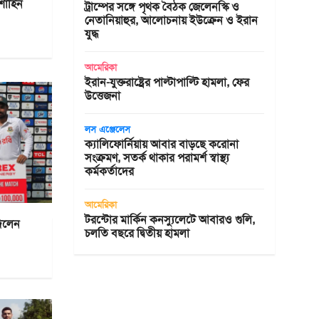
 শাহিন
ট্রাম্পের সঙ্গে পৃথক বৈঠক জেলেনস্কি ও
নেতানিয়াহুর, আলোচনায় ইউক্রেন ও ইরান
যুদ্ধ
আমেরিকা
ইরান-যুক্তরাষ্ট্রের পাল্টাপাল্টি হামলা, ফের
উত্তেজনা
লস এঞ্জেলেস
ক্যালিফোর্নিয়ায় আবার বাড়ছে করোনা
সংক্রমণ, সতর্ক থাকার পরামর্শ স্বাস্থ্য
কর্মকর্তাদের
আমেরিকা
টরন্টোর মার্কিন কনস্যুলেটে আবারও গুলি,
দিলেন
চলতি বছরে দ্বিতীয় হামলা