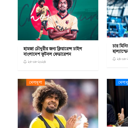
চার মিনি
হামজা চৌধুরীর জন্য ক্লিয়ারেন্স চাইল
হাল্যান্ডে
বাংলাদেশ ফুটবল ফেডারেশন
২৪-০৮-
২৫-০৮-২০২৪
খেলাধুলা
খেলাধ