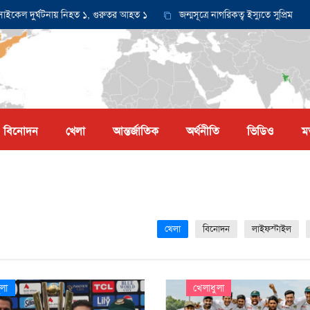
ুর্ঘটনায় নিহত ১, গুরুতর আহত ১
জন্মসূত্রে নাগরিকত্ব ইস্যুতে সুপ্রিম কোর্টে আ
বিনোদন
খেলা
আন্তর্জাতিক
অর্থনীতি
ভিডিও
ম
খেলা
বিনোদন
লাইফস্টাইল
ুলা
খেলাধুলা