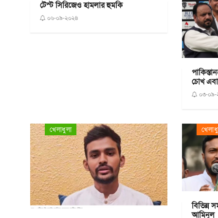
টেস্ট সিরিজেও হামলার হুমকি
০৬-০৯-২০২৪
পাকিস্তা
চোখ এবা
০৩-০৯-
খেলাধুলা
খেলাধ
বিভিন্ন 
আমিনুল