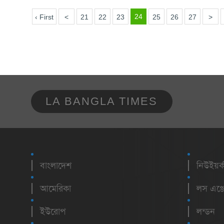
24
‹ First
<
21
22
23
25
26
27
>
LA BANGLA TIMES
বাংলাদেশ
নিউইয়র্
আমেরিকা
লস এঞ্জ
ইউরোপ
লন্ডন