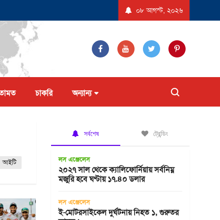
বেদন করল না ট্রাম্প প্রশাসন
যুক্তরাষ্ট্রে ‘বিস্ফোরণধর্মী ডায়রিয়া’ সৃষ্টিকারী পরজীবীর
০৮ আগস্ট, ২০২৬
তামত
চাকরি
অন্যান্য
সর্বশেষ
ট্রেন্ডিং
লস এঞ্জেলেস
আইটি
২০২৭ সাল থেকে ক্যালিফোর্নিয়ায় সর্বনিম্ন
মজুরি হবে ঘণ্টায় ১৭.৪০ ডলার
লস এঞ্জেলেস
ই-মোটরসাইকেল দুর্ঘটনায় নিহত ১, গুরুতর