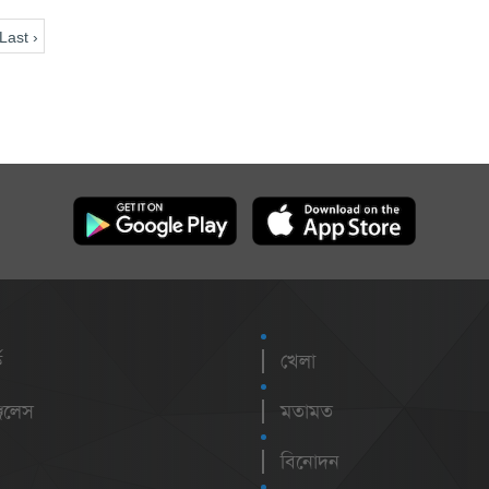
Last ›
ক
খেলা
েলেস
মতামত
বিনোদন