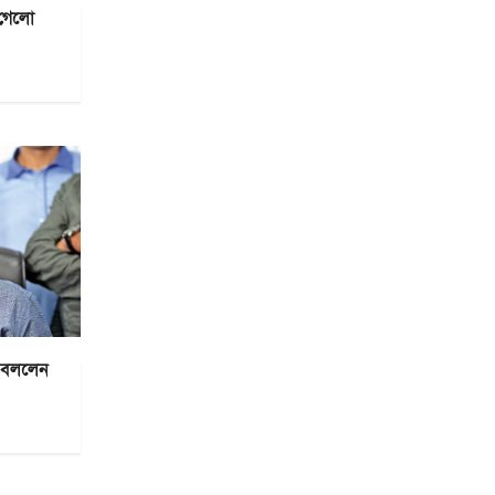
 গেলো
া বললেন