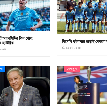
টে ম্যানসিটির তিন গোল,
বিদেশি ফুটবলার ছাড়াই খেলবে
র হ্যাটট্রিক
২৩-০৮-২০২৪
২০২৪
ুলা
খেলাধুলা