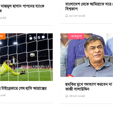
বাংলাদেশ থেকে আমিরাতে সরে
ত্রী নাজমুল হাসান পাপনের ব্যাংক
বিশ্বকাপ
্দ
২০-০৮-২০২৪
২০২৪
ুলা
খেলাধুলা
হুমকির মুখে পদত্যাগ করবেন ন
টাইব্রেকারে শেষ হাসি আয়াক্সের
কাজী সালাউদ্দিন
২০২৪
১৩-০৮-২০২৪