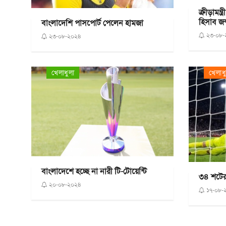
ক্রীড়ামন্
হিসাব জব
বাংলাদেশি পাসপোর্ট পেলেন হামজা
২৩-০৮-
২৩-০৮-২০২৪
খেলাধুলা
খেলাধ
বাংলাদেশে হচ্ছে না নারী টি-টোয়েন্টি
৩৪ শটের 
২০-০৮-২০২৪
১৭-০৮-