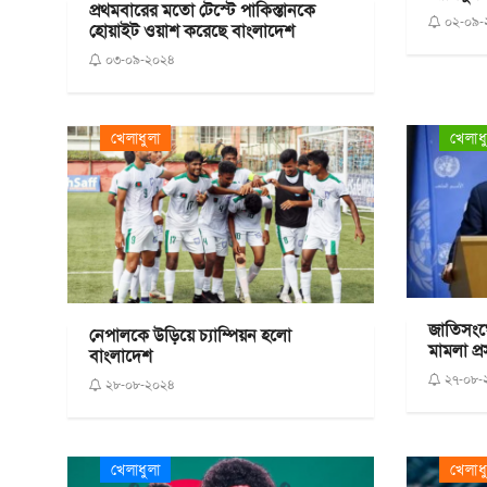
প্রথমবারের মতো টেস্টে পাকিস্তানকে
০২-০৯-
হোয়াইট ওয়াশ করেছে বাংলাদেশ
০৩-০৯-২০২৪
খেলাধুলা
খেলাধ
জাতিসংঘে
নেপালকে উড়িয়ে চ্যাম্পিয়ন হলো
মামলা প্র
বাংলাদেশ
২৭-০৮-
২৮-০৮-২০২৪
খেলাধুলা
খেলাধ