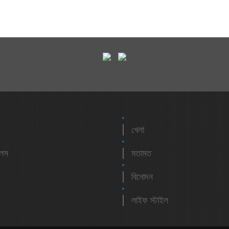
খেলা
লেস
মতামত
বিনোদন
লাইফ স্টাইল