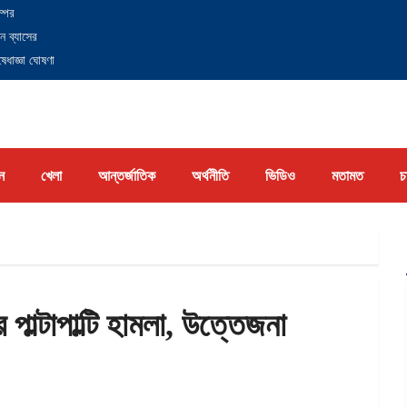
্পের
ন ব্যাসের
েধাজ্ঞা ঘোষণা
ন
খেলা
আন্তর্জাতিক
অর্থনীতি
ভিডিও
মতামত
চ
 পাল্টাপাল্টি হামলা, উত্তেজনা