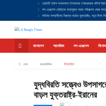
হোয়াইট হাউস সংবাদদাতা নৈশভোজে গণমাধ্যমকে কটাক্ষ ট্রাম
লস এঞ্জেলেস মেট্রোকে ভাড়ামুক্ত করার পরিকল্পনা মেয়র কারে
সাইবার অপরাধীদের বিরুদ্ধে কঠোর যুক্তরাষ্ট্র, নতুন ভিসা নিষ
বাংলাদেশ
আমেরিকা
লস এঞ্জেলেস
বিনোদ
হোম
আন্তর্জাতিক
বিস্তারিত
যুদ্ধবিরতি সত্ত্বেও উপসাগরে
বাড়ল যুক্তরাষ্ট্র-ইরানের