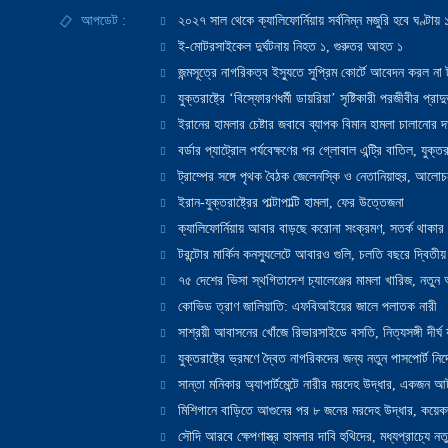
আপডেট :
২০২৭ সাল থেকে ক্যালিফোর্নিয়ায় সর্বনিম্ন মজুরি হবে ঘণ্টা
ই-মোটরসাইকেল দুর্ঘটনায় নিহত ১, গুরুতর আহত ১
জন্মসূত্রে নাগরিকত্ব ইস্যুতে সুপ্রিম কোর্টে আবেদন করল না ট
যুক্তরাষ্ট্রে ‘বিস্ফোরণধর্মী ডায়রিয়া’ সৃষ্টিকারী পরজীবীর প্র
ইরানের হামলার চেষ্টার জবাবে ব্যাপক বিমান হামলা চালানোর দাবি
বর্ডার প্যাট্রোল পর্যবেক্ষণের পর গ্লোবাল এন্ট্রি বাতিল, যুক্তর
ট্রাম্পের সঙ্গে পৃথক বৈঠক জেলেনস্কি ও নেতানিয়াহুর, আলোচ
ইরান-যুক্তরাষ্ট্রের পাল্টাপাল্টি হামলা, ফের উত্তেজনা
ক্যালিফোর্নিয়ায় আবার বাড়ছে করোনা সংক্রমণ, সতর্ক থাকার পরাম
টরন্টোর মার্কিন কনস্যুলেটে আবারও গুলি, চলতি বছরে দ্বিতীয়
৭৫ দেশের ভিসা স্থগিতাদেশ চ্যালেঞ্জের মামলা খারিজ, নতু
কোভিড ত্রাণ জালিয়াতি: এফবিআইয়ের জালে পলাতক নারী
সাশ্রয়ী আবাসনের খোঁজে রিভারসাইডে বসতি, নিত্যসঙ্গী দীর্ঘ
যুক্তরাষ্ট্রে ভ্রমণে দ্বৈত নাগরিকদের জন্য নতুন পাসপোর্ট নির্দ
সান্তা মনিকার অ্যাপার্টমেন্টে নারীর মরদেহ উদ্ধার, একজন 
মিশিগানে বাড়িতে আগুনের পর ৮ জনের মরদেহ উদ্ধার, কয়েকজ
সৌদি আরবে ক্ষেপণাস্ত্র হামলার দাবি হুথিদের, মধ্যপ্রাচ্যে ন