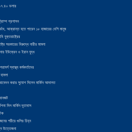
য় ১৭.৪০ ডলার
্রাম্প প্রশাসন
াদুর্ভাব, আক্রান্ত হতে পারেন ১৮ হাজারের বেশি মানুষ
 যুক্তরাষ্ট্রের
াষ্ট্র সরকারের বিরুদ্ধে নারীর মামলা
নায় ইউক্রেন ও ইরান যুদ্ধ
র্শ স্বাস্থ্য কর্মকর্তাদের
 হামলা
ন আবেদন করার সুযোগ দিলেন মার্কিন আদালত
 যানজট
েশনা দিল মার্কিন দূতাবাস
আটক
নের শরীরে গুলির চিহ্ন
তুন উত্তেজনা