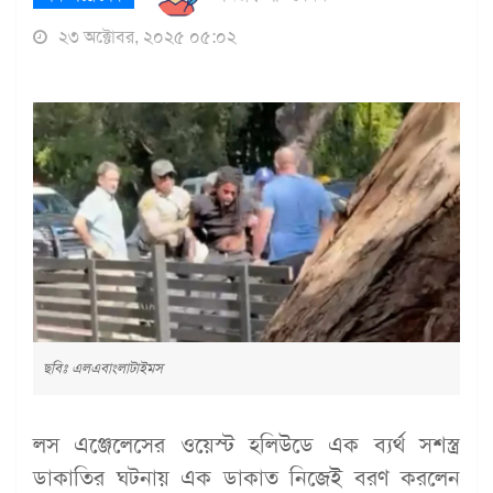
২৩ অক্টোবর, ২০২৫ ০৫:০২
ছবিঃ এলএবাংলাটাইমস
লস এঞ্জেলেসের ওয়েস্ট হলিউডে এক ব্যর্থ সশস্ত্র
ডাকাতির ঘটনায় এক ডাকাত নিজেই বরণ করলেন