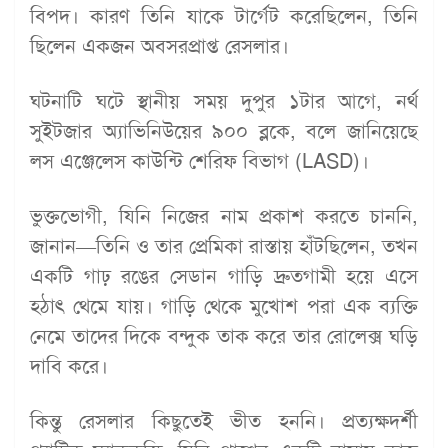
বিপদ। কারণ তিনি যাকে টার্গেট করেছিলেন, তিনি
ছিলেন একজন অবসরপ্রাপ্ত রেসলার।
ঘটনাটি ঘটে স্থানীয় সময় দুপুর ১টার আগে, নর্থ
সুইটজার অ্যাভিনিউয়ের ৯০০ ব্লকে, বলে জানিয়েছে
লস এঞ্জেলেস কাউন্টি শেরিফ বিভাগ (LASD)।
ভুক্তভোগী, যিনি নিজের নাম প্রকাশ করতে চাননি,
জানান—তিনি ও তার প্রেমিকা রাস্তায় হাঁটছিলেন, তখন
একটি গাঢ় রঙের সেডান গাড়ি দ্রুতগামী হয়ে এসে
হঠাৎ থেমে যায়। গাড়ি থেকে মুখোশ পরা এক ব্যক্তি
নেমে তাদের দিকে বন্দুক তাক করে তার রোলেক্স ঘড়ি
দাবি করে।
কিন্তু রেসলার কিছুতেই ভীত হননি। প্রত্যক্ষদর্শী