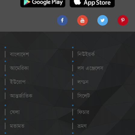
বাংলাদেশ
নিউইয়র্ক
আমেরিকা
লস এঞ্জেলেস
ইউরোপ
লন্ডন
আন্তর্জাতিক
সিলেট
খেলা
ফিচার
মতামত
ভ্রমণ