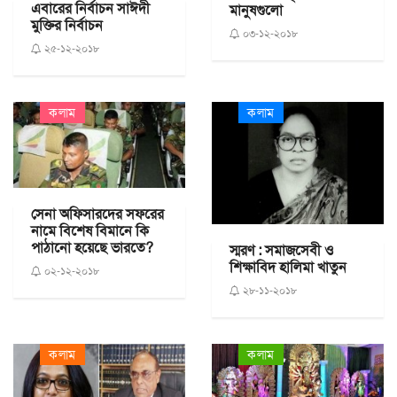
এবারের নির্বাচন সাঈদী
মানুষগুলো
মুক্তির নির্বাচন
০৩-১২-২০১৮
২৫-১২-২০১৮
কলাম
কলাম
সেনা অফিসারদের সফরের
নামে বিশেষ বিমানে কি
পাঠানো হয়েছে ভারতে?
স্মরণ : সমাজসেবী ও
শিক্ষাবিদ হালিমা খাতুন
০২-১২-২০১৮
২৮-১১-২০১৮
কলাম
কলাম