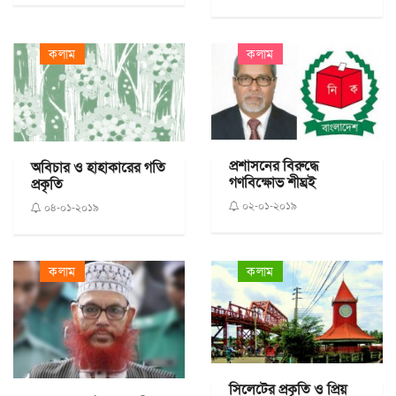
কলাম
কলাম
প্রশাসনের বিরুদ্ধে
অবিচার ও হাহাকারের গতি
গণবিক্ষোভ শীঘ্রই
প্রকৃতি
০২-০১-২০১৯
০৪-০১-২০১৯
কলাম
কলাম
সিলেটের প্রকৃতি ও প্রিয়