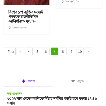
১৫-০৭-২০১৮
বিশ্বের ১'শ ব্যক্তির মধ্যেই
পলককে রাজনীতিবিদ
ক্যাটাগরিতে মূল্যায়ন
২৬-০৮-২০১৮
7
‹ First
<
4
5
6
8
9
10
>
সর্বশেষ
ট্রেন্ডিং
লস এঞ্জেলেস
২০২৭ সাল থেকে ক্যালিফোর্নিয়ায় সর্বনিম্ন মজুরি হবে ঘণ্টায় ১৭.৪০
ডলার