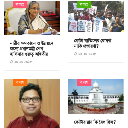
কলাম
কলাম
কোটা বাতিলের ঘোষণা
নারীর ক্ষমতায়ন ও উন্নয়নে
নাকি প্রতারণা?
জন্যে প্রধানমন্ত্রী শেখ
হাসিনার গুরুত্ব অদ্বিতীয়
০৪-১০-২০১৮
১০-১০-২০১৮
কলাম
কলাম
কোটার রায় কি বৈধ ছিল?