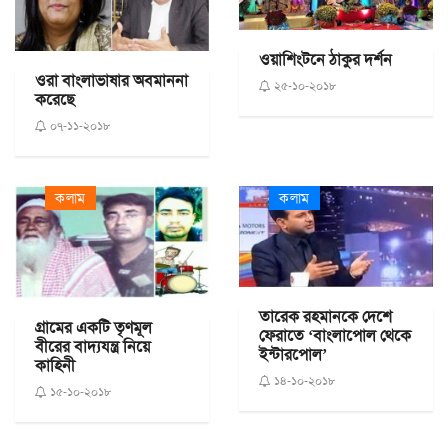
ওয়াশিংটনে ঠাকুর দর্শন
ওরা বাংলাভাষার অবমাননা
২৫-১০-২০১৮
করেছে
০৭-১১-২০১৮
কলাম
কলাম
তারেক রহমানকে দেশে
গ্রামের একটি তৃণমূল
ফেরাতে ‘বাংলাপোল থেকে
বীরের বাদ্যযন্ত্র নিয়ে
ইন্টারপোল’
কাহিনী
১৪-১০-২০১৮
১৫-১০-২০১৮