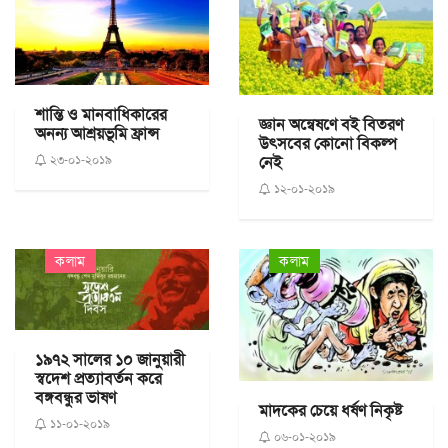
শান্তি ও মানবাধিকারের
জ্ঞান অন্বেষণে বই বিতরণ
অনন্য আশ্রয়ভূমি ফ্রান্স
উৎসবের কোনো বিকল্প
২৩-০১-২০১৯
নেই
১২-০১-২০১৯
কলাম
কলাম
১৯৭২ সালের ১০ জানুয়ারী
স্বদেশ প্রত্যাবর্তন করে
বঙ্গবন্ধুর ভাষণ
মাদকের চেয়ে ধর্ষণ নিকৃষ্ট
১১-০১-২০১৯
০৬-০১-২০১৯