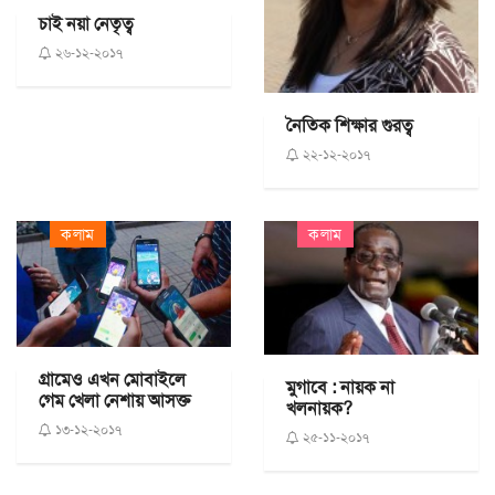
চাই নয়া নেতৃত্ব
২৬-১২-২০১৭
নৈতিক শিক্ষার গুরত্ব
২২-১২-২০১৭
কলাম
কলাম
গ্রামেও এখন মোবাইলে
মুগাবে : নায়ক না
গেম খেলা নেশায় আসক্ত
খলনায়ক?
১৩-১২-২০১৭
২৫-১১-২০১৭