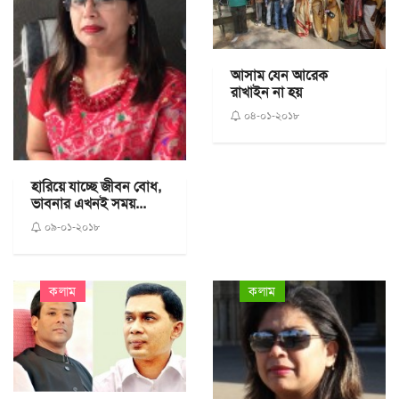
আসাম যেন আরেক
রাখাইন না হয়
০৪-০১-২০১৮
হারিয়ে যাচ্ছে জীবন বোধ,
ভাবনার এখনই সময়...
০৯-০১-২০১৮
কলাম
কলাম