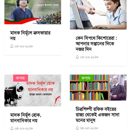
মাদক নির্মূলে ক্রসফায়ার
কেন বিপথে কিশোরেরা :
নয়
আপনার সন্তানের দিকে
০৫-০৬-২০১৮
নজর দিন
০৫-০৬-২০১৮
কলাম
কলাম
চিত্রশিল্পী রফিক বইয়ের
রাজ্য থেকেই একজন সাদা
মাদক নির্মূল হোক,
মনের মানুষ
মানবাধিকার নয়
১৪-০৫-২০১৮
০৪-০৬-২০১৮