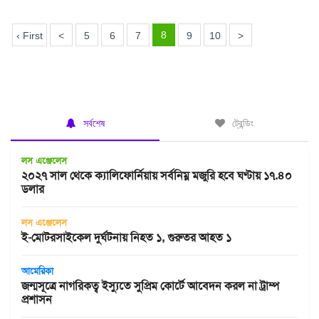
8
‹ First
<
5
6
7
9
10
>
সর্বশেষ
ট্রেন্ডিং
লস এঞ্জেলেস
২০২৭ সাল থেকে ক্যালিফোর্নিয়ায় সর্বনিম্ন মজুরি হবে ঘণ্টায় ১৭.৪০
ডলার
লস এঞ্জেলেস
ই-মোটরসাইকেল দুর্ঘটনায় নিহত ১, গুরুতর আহত ১
আমেরিকা
জন্মসূত্রে নাগরিকত্ব ইস্যুতে সুপ্রিম কোর্টে আবেদন করল না ট্রাম্প
প্রশাসন