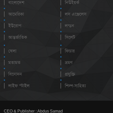
বাংলাদেশ
নিউইয়র্ক
আমেরিকা
লস এঞ্জেলেস
ইউরোপ
লন্ডন
আন্তর্জাতিক
সিলেট
খেলা
ফিচার
মতামত
ভ্রমণ
বিনোদন
প্রযুক্তি
লাইফ স্টাইল
শিল্প-সাহিত্য
CEO & Publisher : Abdus Samad