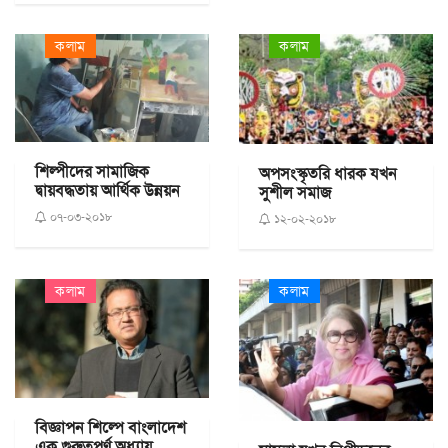
কলাম
কলাম
শিল্পীদের সামাজিক
অপসংস্কৃতরি ধারক যখন
দ্বায়বদ্ধতায় আর্থিক উন্নয়ন
সুশীল সমাজ
০৭-০৩-২০১৮
১২-০২-২০১৮
কলাম
কলাম
বিজ্ঞাপন শিল্পে বাংলাদেশ
এক গুরুত্বপূর্ণ অধ্যায়