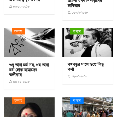
মামলা যখন নিপীড়নের
হাতিয়ার
০৬-০২-২০১৮
০৬-০২-২০১৮
কলাম
কলাম
বঙ্গবন্ধুর সাথে স্বপ্নে কিছু
শুধু ভাষা চর্চা নয়, শুদ্ধ ভাষা
কথা
চর্চা হোক আমাদের
অঙ্গীকার
১২-০১-২০১৮
০৩-০২-২০১৮
কলাম
কলাম