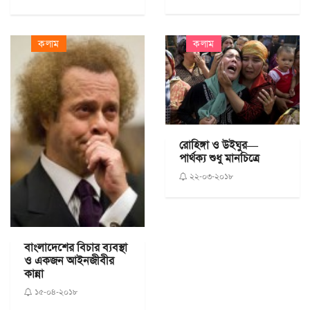
কলাম
কলাম
রোহিঙ্গা ও উইঘুর—
পার্থক্য শুধু মানচিত্রে
২২-০৩-২০১৮
বাংলাদেশের বিচার ব্যবস্থা
ও একজন আইনজীবীর
কান্না
১৫-০৪-২০১৮