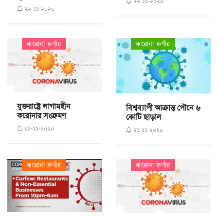
২২-১১-২০২০
২২-১১-২০২০
করোনা কর্ণার
করোনা কর্ণার
যুক্তরাষ্ট্রে লাগামহীন
বিশ্বব্যাপী আক্রান্ত পৌনে ৬
করোনার সংক্রমণ
কোটি ছাড়াল
২১-১১-২০২০
২১-১১-২০২০
করোনা কর্ণার
করোনা কর্ণার