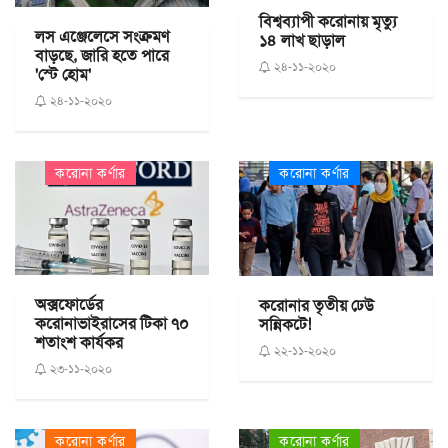
বিশ্বব্যাপী করোনায় মৃত্যু
লস এঞ্জেলেসে সংক্রমণ
১৪ লাখ ছাড়াল
বাড়ছে, জারি হতে পারে
২৪-১১-২০২০
'স্টে হোম'
২৪-১১-২০২০
করোনা কর্ণার
করোনা কর্ণার
অক্সফোর্ডের
করোনার তৃতীয় ঢেউ
করোনাভাইরাসের টিকা ৭০
সন্নিকটে!
শতাংশ কার্যকর
২২-১১-২০২০
২৩-১১-২০২০
করোনা কর্ণার
করোনা কর্ণার