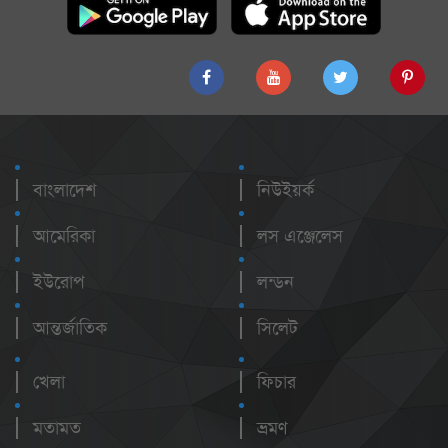
বাংলাদেশ
নিউইয়র্ক
আমেরিকা
লস এঞ্জেলেস
ইউরোপ
লন্ডন
আন্তর্জাতিক
সিলেট
খেলা
ফিচার
মতামত
ভ্রমণ