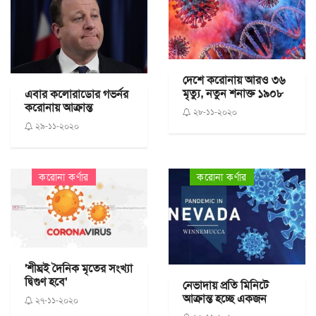
দেশে করোনায় আরও ৩৬
মৃত্যু, নতুন শনাক্ত ১৯০৮
এবার কলোরাডোর গভর্নর
করোনায় আক্রান্ত
২৮-১১-২০২০
২৯-১১-২০২০
করোনা কর্ণার
করোনা কর্ণার
'শীঘ্রই দৈনিক মৃতের সংখ্যা
দ্বিগুণ হবে'
নেভাদায় প্রতি মিনিটে
আক্রান্ত হচ্ছে একজন
২৭-১১-২০২০