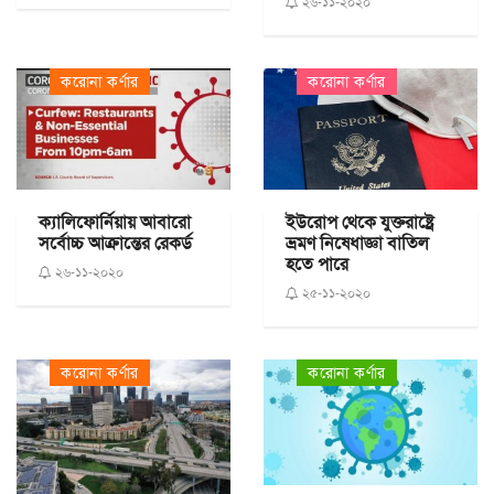
২৬-১১-২০২০
করোনা কর্ণার
করোনা কর্ণার
ক্যালিফোর্নিয়ায় আবারো
ইউরোপ থেকে যুক্তরাষ্ট্রে
সর্বোচ্চ আক্রান্তের রেকর্ড
ভ্রমণ নিষেধাজ্ঞা বাতিল
হতে পারে
২৬-১১-২০২০
২৫-১১-২০২০
করোনা কর্ণার
করোনা কর্ণার