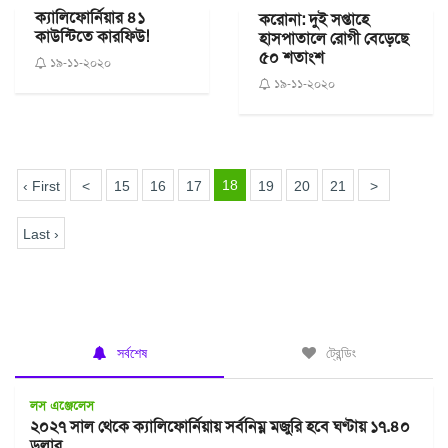
ক্যালিফোর্নিয়ার ৪১
করোনা: দুই সপ্তাহে
কাউন্টিতে কারফিউ!
হাসপাতালে রোগী বেড়েছে
৫০ শতাংশ
১৯-১১-২০২০
১৯-১১-২০২০
18
‹ First
<
15
16
17
19
20
21
>
Last ›
সর্বশেষ
ট্রেন্ডিং
লস এঞ্জেলেস
২০২৭ সাল থেকে ক্যালিফোর্নিয়ায় সর্বনিম্ন মজুরি হবে ঘণ্টায় ১৭.৪০
ডলার