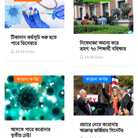
টিকাদান কর্মসূচি শুরু হতে
নিষেধাজ্ঞা অমান্য করে
পারে ডিসেম্বরে
ভ্রমণ: ৭০ শিক্ষার্থী বহিষ্কার
২২-১১-২০২০
২২-১১-২০২০
করোনা কর্ণার
করোনা কর্ণার
প্রচারে নেমে করোনায়
আসতে পারে করোনার
আক্রান্ত জর্জিয়ার সিনেটর
তৃতীয় ঢেউ!