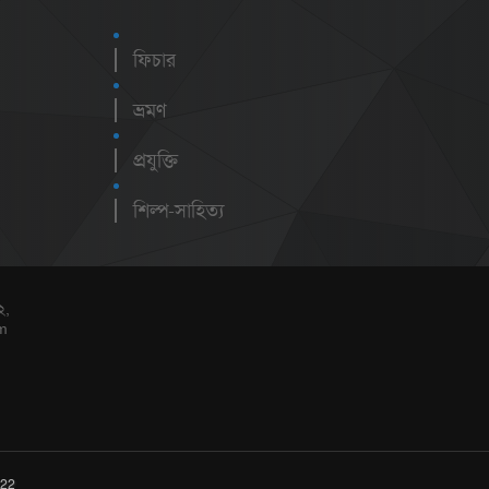
ফিচার
ভ্রমণ
প্রযুক্তি
শিল্প-সাহিত্য
২,
m
222