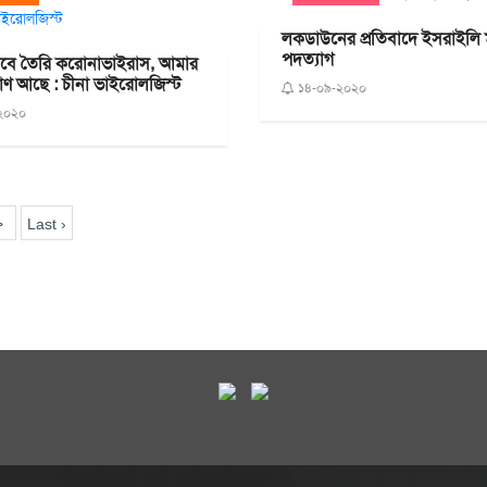
লকডাউনের প্রতিবাদে ইসরাইলি মন্
পদত্যাগ
যাবে তৈরি করোনাভাইরাস, আমার
মাণ আছে : চীনা ভাইরোলজিস্ট
১৪-০৯-২০২০
২০২০
>
Last ›