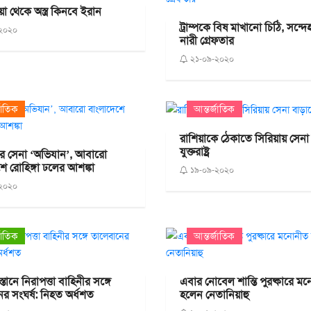
য়া থেকে অস্ত্র কিনবে ইরান
ট্রাম্পকে বিষ মাখানো চিঠি, সন্দ
২০২০
নারী গ্রেফতার
২১-০৯-২০২০
জাতিক
আন্তর্জাতিক
রাশিয়াকে ঠেকাতে সিরিয়ায় সেনা 
যুক্তরাষ্ট্র
রে সেনা ‘অভিযান’, আবারো
ে রোহিঙ্গা ঢলের আশঙ্কা
১৯-০৯-২০২০
২০২০
জাতিক
আন্তর্জাতিক
ানে নিরাপত্তা বাহিনীর সঙ্গে
এবার নোবেল শান্তি পুরষ্কারে ম
র সংঘর্ষ: নিহত অর্ধশত
হলেন নেতানিয়াহু