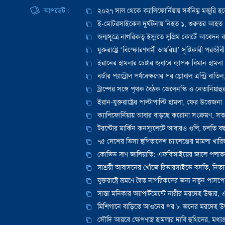
আপডেট :
২০২৭ সাল থেকে ক্যালিফোর্নিয়ায় সর্বনিম্ন মজুরি হ
ই-মোটরসাইকেল দুর্ঘটনায় নিহত ১, গুরুতর আহত 
জন্মসূত্রে নাগরিকত্ব ইস্যুতে সুপ্রিম কোর্টে আবেদন ক
যুক্তরাষ্ট্রে ‘বিস্ফোরণধর্মী ডায়রিয়া’ সৃষ্টিকারী পরজ
ইরানের হামলার চেষ্টার জবাবে ব্যাপক বিমান হামলা চাল
বর্ডার প্যাট্রোল পর্যবেক্ষণের পর গ্লোবাল এন্ট্রি বাতিল,
ট্রাম্পের সঙ্গে পৃথক বৈঠক জেলেনস্কি ও নেতানিয়াহ
ইরান-যুক্তরাষ্ট্রের পাল্টাপাল্টি হামলা, ফের উত্তেজনা
ক্যালিফোর্নিয়ায় আবার বাড়ছে করোনা সংক্রমণ, সতর্ক 
টরন্টোর মার্কিন কনস্যুলেটে আবারও গুলি, চলতি বছরে
৭৫ দেশের ভিসা স্থগিতাদেশ চ্যালেঞ্জের মামলা খ
কোভিড ত্রাণ জালিয়াতি: এফবিআইয়ের জালে পলাত
সাশ্রয়ী আবাসনের খোঁজে রিভারসাইডে বসতি, নিত্যসঙ
যুক্তরাষ্ট্রে ভ্রমণে দ্বৈত নাগরিকদের জন্য নতুন পাসপো
সান্তা মনিকার অ্যাপার্টমেন্টে নারীর মরদেহ উদ্ধ
মিশিগানে বাড়িতে আগুনের পর ৮ জনের মরদেহ উদ্ধ
সৌদি আরবে ক্ষেপণাস্ত্র হামলার দাবি হুথিদের, মধ্যপ্