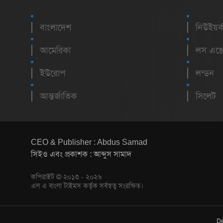
বাংলাদেশ
নিউইয়র্
আমেরিকা
লস এঞ্জ
ইউরোপ
লন্ডন
আন্তর্জাতিক
সিলেট
CEO & Publisher : Abdus Samad
সিইও এবং প্রকাশক : আব্দুস সামাদ
কপিরাইট © ২০১৩ - ২০২৬
এল এ বাংলা টাইমস কর্তৃক সর্বস্বত্ব সংরক্ষিত।
De