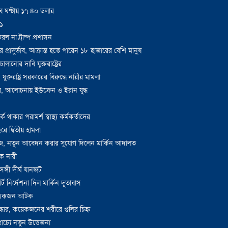
বে ঘণ্টায় ১৭.৪০ ডলার
১
রল না ট্রাম্প প্রশাসন
ীবীর প্রাদুর্ভাব, আক্রান্ত হতে পারেন ১৮ হাজারের বেশি মানুষ
ানোর দাবি যুক্তরাষ্ট্রের
 যুক্তরাষ্ট্র সরকারের বিরুদ্ধে নারীর মামলা
ুর, আলোচনায় ইউক্রেন ও ইরান যুদ্ধ
থাকার পরামর্শ স্বাস্থ্য কর্মকর্তাদের
 দ্বিতীয় হামলা
ারিজ, নতুন আবেদন করার সুযোগ দিলেন মার্কিন আদালত
ক নারী
্গী দীর্ঘ যানজট
র্ট নির্দেশনা দিল মার্কিন দূতাবাস
ার, একজন আটক
ার, কয়েকজনের শরীরে গুলির চিহ্ন
রাচ্যে নতুন উত্তেজনা