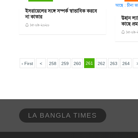
ইসরায়েলের সঙ্গে সম্পর্ক স্বাভাবিক করবে
না কাতার
উহান ল্
কাছে প্র
১৫-০৯-২০২০
১৫-০৯-
261
‹ First
<
258
259
260
262
263
264
LA BANGLA TIMES