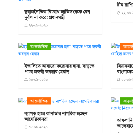
চীন-রাশি
ভূরাজনৈতিক বিরোধ জাতিসংঘকে যেন
২২-০৯-
দুর্বল না করে: প্রধানমন্ত্রী
২২-০৯-২০২০
আন্তর্জাতিক
আন্তর্
ইতালিতে আবারো করোনার হানা, বাড়তে
মিয়ানমা
পারে জরুরী অবস্থার মেয়াদ
বাংলাদেশ
২০-০৯-২০২০
২০-০৯-
আন্তর্জাতিক
আন্তর্
ব্যাপক হারে কানাডার নাগরিক হচ্ছেন
আমেরিকানরা
আফগানিস্ত
তালেবানে
১৮-০৯-২০২০