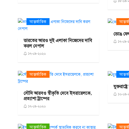
১৮-০৯-
আন্তর্জাতিক
আন্তর্
ভেঙে ফে
ভারতের আরও দুই এলাকা নিজেদের দাবি
১৭-০৯-
করল নেপাল
১৭-০৯-২০২০
আন্তর্জাতিক
আন্তর্
যুক্তরাষ্
সৌদি আরবও স্বীকৃতি দেবে ইসরায়েলকে,
১৬-০৯-
প্রত্যাশা ট্রাম্পের
১৭-০৯-২০২০
আন্তর্জাতিক
আন্তর্