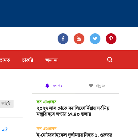
তামত
চাকরি
অন্যান্য
সর্বশেষ
ট্রেন্ডিং
লস এঞ্জেলেস
আইটি
২০২৭ সাল থেকে ক্যালিফোর্নিয়ায় সর্বনিম্ন
মজুরি হবে ঘণ্টায় ১৭.৪০ ডলার
লস এঞ্জেলেস
ই-মোটরসাইকেল দুর্ঘটনায় নিহত ১, গুরুতর