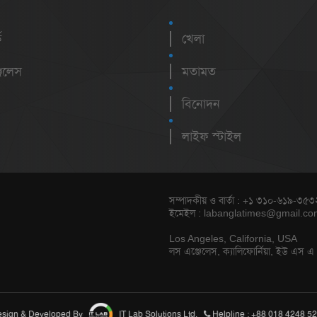
ক
খেলা
েলেস
মতামত
বিনোদন
লাইফ স্টাইল
সম্পাদকীয় ও বার্তা : +১ ৩১০-৬১৯-৩৫৩
ইমেইল :
labanglatimes@gmail.co
Los Angeles, California, USA
লস এঞ্জেলেস, ক্যালিফোর্নিয়া, ইউ এস এ
sign & Developed By
IT Lab Solutions Ltd.
Helpline : +88 018 4248 5