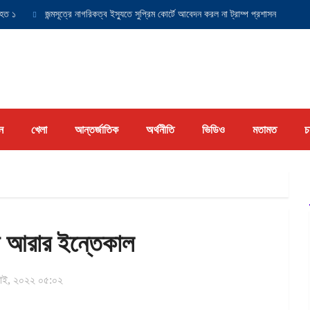
জন্মসূত্রে নাগরিকত্ব ইস্যুতে সুপ্রিম কোর্টে আবেদন করল না ট্রাম্প প্রশাসন
যুক্তরা
ন
খেলা
আন্তর্জাতিক
অর্থনীতি
ভিডিও
মতামত
চ
ান আরার ইন্তেকাল
াই, ২০২২ ০৫:০২