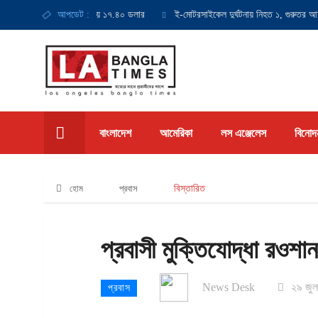
সর্বনিম্ন মজুরি হবে ঘণ্টায় ১৭.৪০ ডলার
আপডেট :
ই-মোটরসাইকেল দুর্ঘটনায় নিহত ১, গুরুতর আহত ১
বাংলাদেশ
আমেরিকা
লস এঞ্জেলেস
বিনোদ
হোম
প্রবাস
বিস্তারিত
প্রবাসী মুক্তিযোদ্ধা রওশ
News Desk
২৯ জুল
প্রবাস