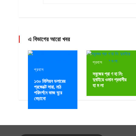
এ বিভাগের আরো খবর
প্রবাস
প্রবাস
সবুজের প্রা ণ হা নি:
দুবাইয়ে ওমান প্রবাসীর
১৩০ মিলিয়ন ডলারের
হা ম লা
প্রজেক্টে সারা, মাঠ
পরিদর্শনে কাজ ঘুরে
বেড়ানো