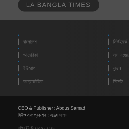
LA BANGLA TIMES
বাংলাদেশ
নিউইয়র্ক
আমেরিকা
লস এঞ্জে
ইউরোপ
লন্ডন
আন্তর্জাতিক
সিলেট
CEO & Publisher : Abdus Samad
সিইও এবং প্রকাশক : আব্দুস সামাদ
কপিরাইট © ২০১৩ - ২০২৬