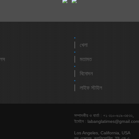
খেলা
লেস
মতামত
বিনোদন
লাইফ স্টাইল
সম্পাদকীয় ও বার্তা : +১ ৩১০-৬১৯-৩৫৩২,
labanglatimes@gmail.co
ইমেইল :
Los Angeles, California, USA
লস এঞ্জেলেস, ক্যালিফোর্নিয়া, ইউ এস এ