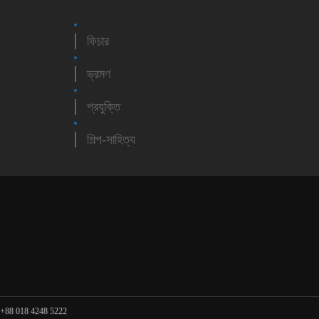
ফিচার
ভ্রমণ
প্রযুক্তি
শিল্প-সাহিত্য
m
 +88 018 4248 5222