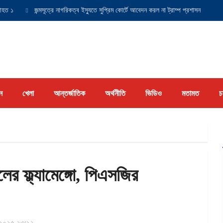
জন্মসূত্রে নাগরিকত্ব ইস্যুতে সুপ্রিম কোর্টে আবেদন করল না ট্রাম্প প্রশাসন
যুক্তরা
ন
খেলা
আন্তর্জাতিক
অর্থনীতি
ভিডিও
মতামত
চ
িলের ফ্ল্যামেঙ্গো, পিএসজির
 ২০২৫ ২৩:১২