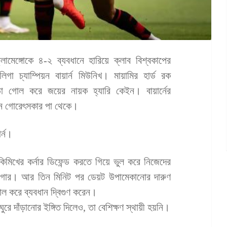
লামেঙ্গোকে ৪-২ ব্যবধানে হারিয়ে ক্লাব বিশ্বকাপের
লিগা চ্যাম্পিয়ন বায়ার্ন মিউনিখ। মায়ামির হার্ড রক
ড়া গোল করে জয়ের নায়ক হ্যারি কেইন। বায়ার্নের
ওন গোরেৎসকার পা থেকে।
র্ন।
িমিখের কর্নার ডিফেন্ড করতে গিয়ে ভুল করে নিজেদের
পুলগার। আর তিন মিনিট পর ডেয়ট উপামেকানোর দারুণ
োল করে ব্যবধান দ্বিগুণ করেন।
ঘুরে দাঁড়ানোর ইঙ্গিত দিলেও, তা বেশিক্ষণ স্থায়ী হয়নি।