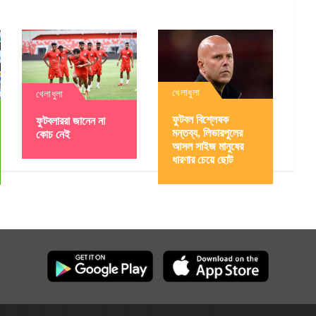
খেলাধুলা
খেলাধুলা
ফুটবল বিশ্লেষক
ফুটবলাররা জানেন না
মন্তব্য, লিভারপুলের
কোচ নেই
আসল সাইজ মানুষের
ধারণার চেয়ে ছোট