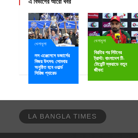
এ বিভাগের আরো খবর
খেলাধুলা
খেলাধুলা
বিরতির পর লিটনের
লস এঞ্জেলেসে ডজার্সের
ট্রাস্ট: বাংলাদেশ টি-
বিজয় উৎসব: সোমবার
টোয়েন্টি স্কয়াডে নতুন
অনুষ্ঠিত হবে ওয়ার্ল্ড
জীবন!
সিরিজ প্যারেড
LA BANGLA TIMES