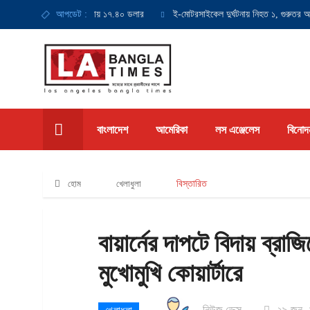
সর্বনিম্ন মজুরি হবে ঘণ্টায় ১৭.৪০ ডলার
আপডেট :
ই-মোটরসাইকেল দুর্ঘটনায় নিহত ১, গুরুতর আহত ১
বাংলাদেশ
আমেরিকা
লস এঞ্জেলেস
বিনোদ
হোম
খেলাধুলা
বিস্তারিত
বায়ার্নের দাপটে বিদায় ব্রাজ
মুখোমুখি কোয়ার্টারে
নিউজ ডেক্স
২৯ জুন,