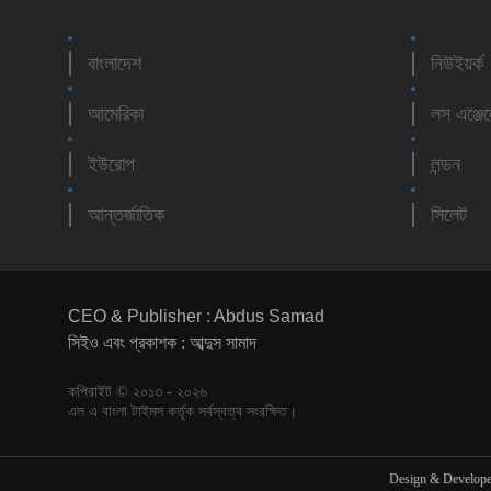
বাংলাদেশ
নিউইয়র্ক
আমেরিকা
লস এঞ্জে
ইউরোপ
লন্ডন
আন্তর্জাতিক
সিলেট
CEO & Publisher : Abdus Samad
সিইও এবং প্রকাশক : আব্দুস সামাদ
কপিরাইট © ২০১৩ - ২০২৬
এল এ বাংলা টাইমস কর্তৃক সর্বস্বত্ব সংরক্ষিত।
Design & Develop