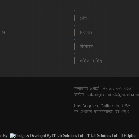
খেলা
লেস
মতামত
বিনোদন
লাইফ স্টাইল
সম্পাদকীয় ও বার্তা : +১ ৩১০-৬১৯-৩৫৩২,
labanglatimes@gmail.co
ইমেইল :
Los Angeles, California, USA
লস এঞ্জেলেস, ক্যালিফোর্নিয়া, ইউ এস এ
ed By
IT Lab Solutions Ltd.
Helpline :