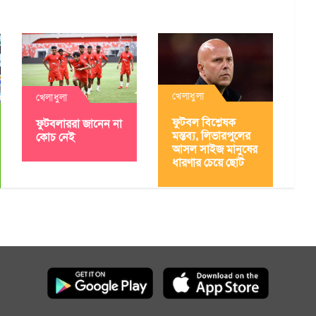
খেলাধুলা
খেলাধুলা
ফুটবল বিশ্লেষক
ফুটবলাররা জানেন না
মন্তব্য, লিভারপুলের
কোচ নেই
আসল সাইজ মানুষের
ধারণার চেয়ে ছোট