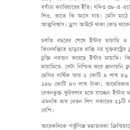
বর্ণাঢ্য ক্যারিয়ারের ইতি। যদিও ৩৮-এ 
লিও, তাতে কি আসে যায়। মেসি মাঠে থা
আত্মবিশ্বাস। ড্রাগ আউটে থাকা কোচ থাকেন
চলতি বছরের শেষে ইন্টার মায়ামি ও মে
কিংবদন্তিতে ছাড়তে রাজি নয় যুক্তরাষ্ট্র
চুক্তি নবায়ন করেছে ইন্টার মায়ামি। ক
মায়ামিতে, সেটা নিশ্চিত করে জানায়নি ক্লা
মেসির বার্ষিক আয় ২ কোটি ৪ লাখ ৪৬ হা
২৪৮ কোটি ৪০ লাখ টাকা। আমেরিকার ম
বেতনভুক্ত ফুটবলার হতে যাচ্ছেন ইন্টার 
এমনকি তার বেতন লিগ সকারের ২১টি 
বেশি।
আরেকদিকে পর্তুগিজ মহাতারকা ক্রিশ্চিয়