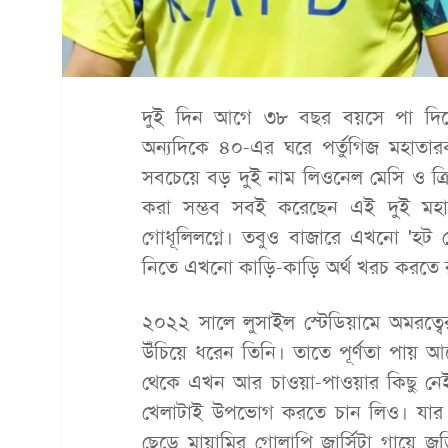
দুই দিন আগে ৩৮ বছর বয়সে পা দিয়ে
অন্যদিকে ৪০-এর ঘরে পর্তুগিজ মহাতারক
সবচেয়ে বড় দুই নাম লিওনেল মেসি ও ক্র
করা সম্ভব সবই করেছেন এই দুই মহারথী
গোধূলিলগ্নে। তবুও বাজারে এখনো 'হট
নিতে এখনো কাড়ি-কাড়ি অর্থ খরচ করতে র
২০২২ সালে লুসাইল স্টেডিয়ামে অমরত্বে
উঁচিয়ে ধরেন তিনি। তাতে পূর্ণতা পায় আর্
থেকে এখন আর চাওয়া-পাওয়ার কিছু নেই
খেলাটাই উপভোগ করতে চান লিও। যার
ছেড়ে মায়ামির গোলাপি জার্সিটা গায়ে 