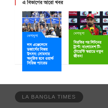
এ বিভাগের আরো খবর
খেলাধুলা
খেলাধুলা
বিরতির পর লিটনের
লস এঞ্জেলেসে
ট্রাস্ট: বাংলাদেশ টি-
ডজার্সের বিজয়
টোয়েন্টি স্কয়াডে নতুন
উৎসব: সোমবার
জীবন!
অনুষ্ঠিত হবে ওয়ার্ল্ড
সিরিজ প্যারেড
LA BANGLA TIMES