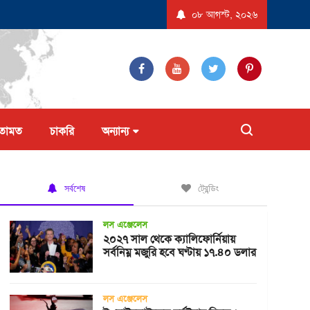
েদন করল না ট্রাম্প প্রশাসন
যুক্তরাষ্ট্রে ‘বিস্ফোরণধর্মী ডায়রিয়া’ সৃষ্টিকারী পরজীবীর 
০৮ আগস্ট, ২০২৬
তামত
চাকরি
অন্যান্য
সর্বশেষ
ট্রেন্ডিং
লস এঞ্জেলেস
২০২৭ সাল থেকে ক্যালিফোর্নিয়ায়
সর্বনিম্ন মজুরি হবে ঘণ্টায় ১৭.৪০ ডলার
লস এঞ্জেলেস