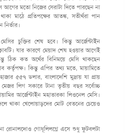
এসে আগের মতো নিজের সেরাটা দিতে পারছেন না
কা মাঠে প্রতিপক্ষের আতঙ্ক, সতীর্থরা পান
 নির্ভার।
সির চুক্তির শেষ হবে। কিন্তু আর্জেন্টাইন
ের ক্লাবটি। যার কারণে মেয়াদ শেষ হওয়ার আগেই
িন্তু ঠিক কত অর্থের বিনিময়ে মেসি থাকছেন
ব কর্তৃপক্ষ। কিন্তু এপির তথ্য মতে, মায়ামিতে
জার ৫৫৭ ডলার, বাংলাদেশি মুদ্রায় যা প্রায়
েজর লিগ সকারে টানা তৃতীয় বছর সর্বোচ্চ
মায়ামির আর্জেন্টাইন মহাতারকা লিওনেল মেসি।
দলে থাকা খেলোয়াড়দের মোট বেতনের চেয়েও
ানো রোনালদোও গোধূলিলগ্নে এসে শুধু ফুটবলটা