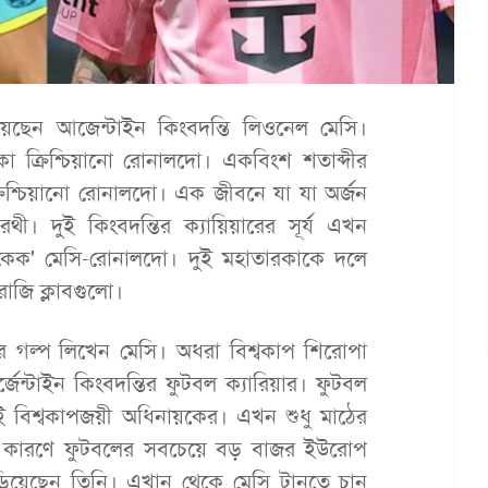
ছেন আজেন্টাইন কিংবদন্তি লিওনেল মেসি।
া ক্রিশ্চিয়ানো রোনালদো। একবিংশ শতাব্দীর
িশ্চিয়ানো রোনালদো। এক জীবনে যা যা অর্জন
। দুই কিংবদন্তির ক্যায়িয়ারের সূর্য এখন
 কেক' মেসি-রোনালদো। দুই মহাতারকাকে দলে
াজি ক্লাবগুলো।
র গল্প লিখেন মেসি। অধরা বিশ্বকাপ শিরোপা
জেন্টাইন কিংবদন্তির ফুটবল ক্যারিয়ার। ফুটবল
 বিশ্বকাপজয়ী অধিনায়কের। এখন শুধু মাঠের
 কারণে ফুটবলের সবচেয়ে বড় বাজর ইউরোপ
জড়িয়েছেন তিনি। এখান থেকে মেসি টানতে চান