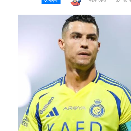
নিউজ ডেক্স
২৮ জ
খেলাধুলা