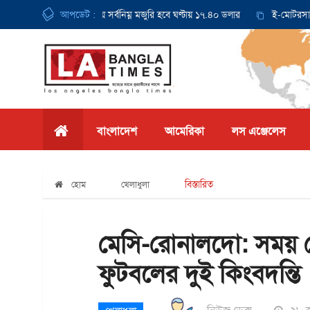
থেকে ক্যালিফোর্নিয়ায় সর্বনিম্ন মজুরি হবে ঘণ্টায় ১৭.৪০ ডলার
আপডেট :
ই-মোটরসাইকেল দু
বাংলাদেশ
আমেরিকা
লস এঞ্জেলেস
বিস্তারিত
হোম
খেলাধুলা
মেসি-রোনালদো: সময় প
ফুটবলের দুই কিংবদন্তি