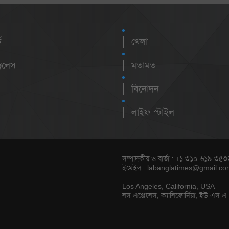
ক
খেলা
েলেস
মতামত
বিনোদন
লাইফ স্টাইল
সম্পাদকীয় ও বার্তা : +১ ৩১০-৬১৯-৩৫৩
ইমেইল :
labanglatimes@gmail.co
Los Angeles, California, USA
লস এঞ্জেলেস, ক্যালিফোর্নিয়া, ইউ এস এ