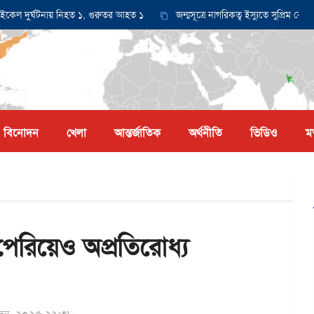
র্ঘটনায় নিহত ১, গুরুতর আহত ১
জন্মসূত্রে নাগরিকত্ব ইস্যুতে সুপ্রিম কোর্টে আব
বিনোদন
খেলা
আন্তর্জাতিক
অর্থনীতি
ভিডিও
ম
েরিয়েও অপ্রতিরোধ্য