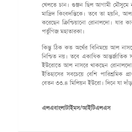
খেলতে চান। গুঞ্জন ছিল আগামী মৌসুমে 
মাদ্রিদ কিংবদন্তিকে। তবে তা হয়নি, আল
করেছেন ক্রিশ্চিয়ানো রোনালদো। যার ক
পর্তুগিজ মহাতারকা।
কিন্তু ঠিক কত অর্থের বিনিময়ে আল নাসর
নিশ্চিত নয়। তবে একাধিক আন্তর্জাতিক সং
ইউরোতে আল নাসরে থাকছেন রোনালদো।
ইতিহাসের সবচেয়ে বেশি পারিশ্রমিক প্রা
বেতন ৩৩.৪ মিলিয়ন ইউরো। দিনে যা দাঁ
এলএবাংলাটাইমস/আইটিএলএস