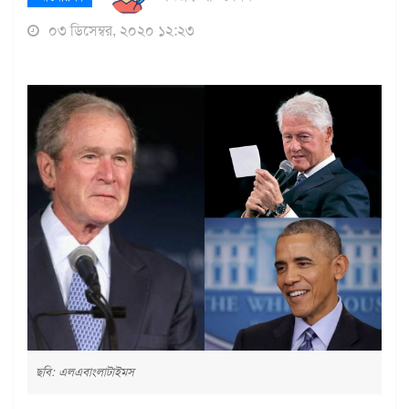
০৩ ডিসেম্বর, ২০২০ ১২:২৩
ছবি: এলএবাংলাটাইমস