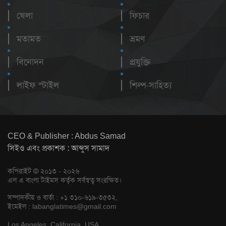
খেলা
ফিচার
মতামত
ভ্রমণ
বিনোদন
প্রযুক্তি
লাইফ স্টাইল
শিল্প-সাহিত্য
CEO & Publisher : Abdus Samad
সিইও এবং প্রকাশক : আব্দুস সামাদ
কপিরাইট © ২০১৩ - ২০২৬
এল এ বাংলা টাইমস কর্তৃক সর্বস্বত্ব সংরক্ষিত।
সম্পাদকীয় ও বার্তা : +১ ৩১০-৬১৯-৩৫৩২,
ইমেইল :
labanglatimes@gmail.com
Los Angeles, California, USA