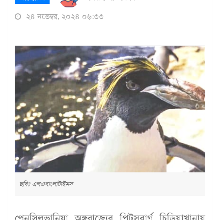
২৪ নভেম্বর, ২০২৪ ০৬:৩৩
ছবিঃ এলএবাংলাটাইমস
পেনসিলভানিয়া অঙ্গরাজ্যের পিটসবার্গ চিড়িয়াখানায়