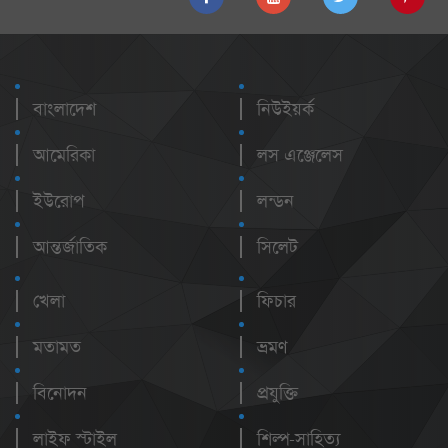
বাংলাদেশ
নিউইয়র্ক
আমেরিকা
লস এঞ্জেলেস
ইউরোপ
লন্ডন
আন্তর্জাতিক
সিলেট
খেলা
ফিচার
মতামত
ভ্রমণ
বিনোদন
প্রযুক্তি
লাইফ স্টাইল
শিল্প-সাহিত্য