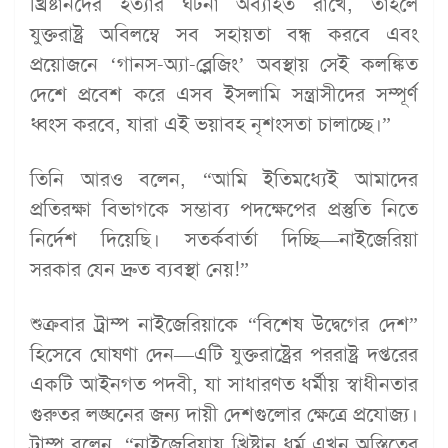
খ্রিষ্টানদের হত্যার ঘটনা অব্যাহত রাখে, তাহলে
যুক্তরাষ্ট্র অবিলম্বে সব সহায়তা বন্ধ করবে এবং
প্রয়োজনে ‘গানস-অ্যা-ব্লেজিং’ অবস্থায় সেই কলঙ্কিত
দেশে প্রবেশ করে এসব ইসলামি সন্ত্রাসীদের সম্পূর্ণ
ধ্বংস করবে, যারা এই ভয়াবহ নৃশংসতা চালাচ্ছে।”
তিনি আরও বলেন, “আমি ইতিমধ্যেই আমাদের
প্রতিরক্ষা বিভাগকে সম্ভাব্য পদক্ষেপের প্রস্তুতি নিতে
নির্দেশ দিয়েছি। সতর্কবার্তা দিচ্ছি—নাইজেরিয়া
সরকার যেন দ্রুত ব্যবস্থা নেয়!”
শুক্রবার ট্রাম্প নাইজেরিয়াকে “বিশেষ উদ্বেগের দেশ”
হিসেবে ঘোষণা দেন—এটি যুক্তরাষ্ট্রের পররাষ্ট্র দপ্তরের
একটি আইনগত পদবী, যা সাধারণত ধর্মীয় স্বাধীনতার
গুরুতর লঙ্ঘনের জন্য দায়ী দেশগুলোর ক্ষেত্রে প্রযোজ্য।
ট্রাম্প বলেন, “নাইজেরিয়ায় খ্রিষ্টান ধর্ম এখন অস্তিত্বের