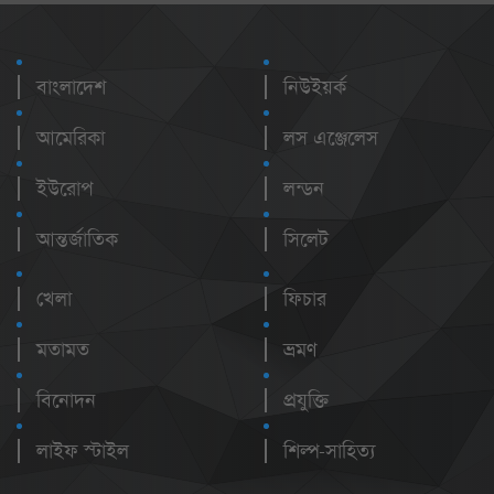
বাংলাদেশ
নিউইয়র্ক
আমেরিকা
লস এঞ্জেলেস
ইউরোপ
লন্ডন
আন্তর্জাতিক
সিলেট
খেলা
ফিচার
মতামত
ভ্রমণ
বিনোদন
প্রযুক্তি
লাইফ স্টাইল
শিল্প-সাহিত্য