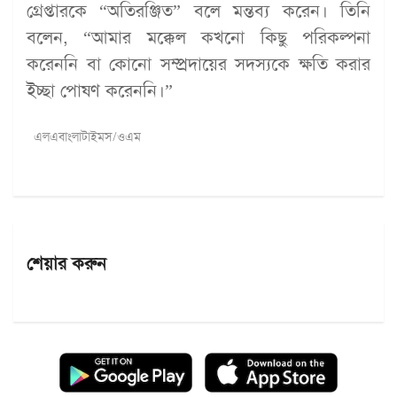
গ্রেপ্তারকে “অতিরঞ্জিত” বলে মন্তব্য করেন। তিনি
বলেন, “আমার মক্কেল কখনো কিছু পরিকল্পনা
করেননি বা কোনো সম্প্রদায়ের সদস্যকে ক্ষতি করার
ইচ্ছা পোষণ করেননি।”
এলএবাংলাটাইমস/ওএম
শেয়ার করুন