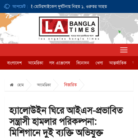
০ ডলার
আপডেট :
ই-মোটরসাইকেল দুর্ঘটনায় নিহত ১, গুরুতর আহত ১
জন্মসূত্রে না
বাংলাদেশ
আমেরিকা
লস এঞ্জেলেস
বিনোদন
খেলা
আন্তর্জাতিক
অর্
বিস্তারিত
হোম
আমেরিকা
হ্যালোউইন ঘিরে আইএস-প্রভাবিত
সন্ত্রাসী হামলার পরিকল্পনা:
মিশিগানে দুই ব্যক্তি অভিযুক্ত