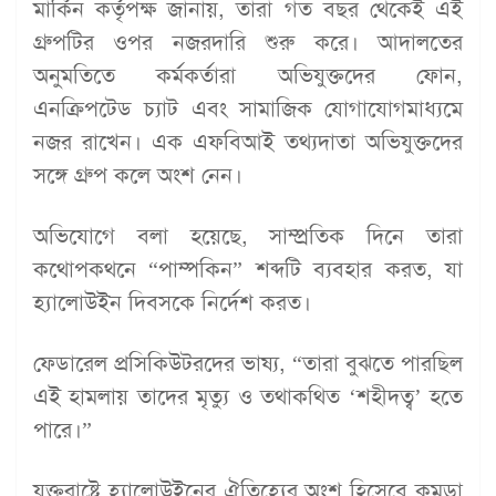
মার্কিন কর্তৃপক্ষ জানায়, তারা গত বছর থেকেই এই
গ্রুপটির ওপর নজরদারি শুরু করে। আদালতের
অনুমতিতে কর্মকর্তারা অভিযুক্তদের ফোন,
এনক্রিপটেড চ্যাট এবং সামাজিক যোগাযোগমাধ্যমে
নজর রাখেন। এক এফবিআই তথ্যদাতা অভিযুক্তদের
সঙ্গে গ্রুপ কলে অংশ নেন।
অভিযোগে বলা হয়েছে, সাম্প্রতিক দিনে তারা
কথোপকথনে “পাম্পকিন” শব্দটি ব্যবহার করত, যা
হ্যালোউইন দিবসকে নির্দেশ করত।
ফেডারেল প্রসিকিউটরদের ভাষ্য, “তারা বুঝতে পারছিল
এই হামলায় তাদের মৃত্যু ও তথাকথিত ‘শহীদত্ব’ হতে
পারে।”
যুক্তরাষ্ট্রে হ্যালোউইনের ঐতিহ্যের অংশ হিসেবে কুমড়া