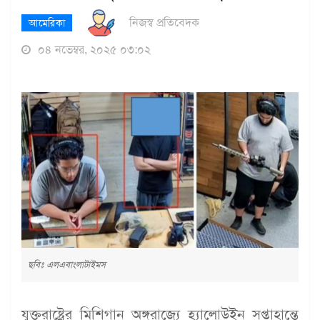
নিজস্ব প্রতিবেদক
আমেরিকা
০৪ নভেম্বর, ২০২৫ ০৩:০২
ছবিঃ এলএবাংলাটাইমস
যুক্তরাষ্ট্রের মিশিগান অঙ্গরাজ্যে হ্যালোউইন সপ্তাহান্তে