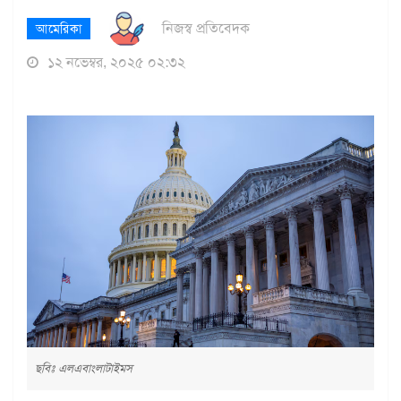
নিজস্ব প্রতিবেদক
আমেরিকা
১২ নভেম্বর, ২০২৫ ০২:৩২
ছবিঃ এলএবাংলাটাইমস