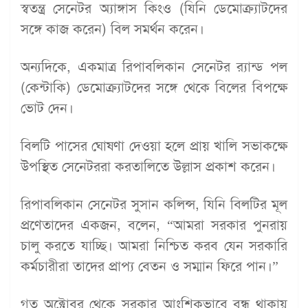
স্বতন্ত্র সেনেটর অ্যাঙ্গাস কিংও (যিনি ডেমোক্র্যাটদের
সঙ্গে কাজ করেন) বিল সমর্থন করেন।
অন্যদিকে, একমাত্র রিপাবলিকান সেনেটর র‍্যান্ড পল
(কেন্টাকি) ডেমোক্র্যাটদের সঙ্গে থেকে বিলের বিপক্ষে
ভোট দেন।
বিলটি পাসের ঘোষণা দেওয়া হলে প্রায় খালি সভাকক্ষে
উপস্থিত সেনেটররা করতালিতে উল্লাস প্রকাশ করেন।
রিপাবলিকান সেনেটর সুসান কলিন্স, যিনি বিলটির মূল
প্রণেতাদের একজন, বলেন, “আমরা সরকার পুনরায়
চালু করতে যাচ্ছি। আমরা নিশ্চিত করব যেন সরকারি
কর্মচারীরা তাদের প্রাপ্য বেতন ও সম্মান ফিরে পান।”
গত অক্টোবর থেকে সরকার আংশিকভাবে বন্ধ থাকায়