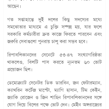
আছেন।
গত সপ্তাহান্তে দুই দলের কিছু সদস্যের মধ্যে
সমঝোতার মাধ্যমে এ চুক্তি সম্পন্ন হয়, যার ফলে
সরকারি কর্মচারীরা দ্রুত কাজে ফিরতে পারবেন এবং
জরুরি সেবাগুলো পুনরায় চালু করা সম্ভব হবে।
রিপাবলিকানদের সেনেটে ৫৩-৪৭ সংখ্যাগরিষ্ঠতা
থাকলেও, বিলটি পাস করতে ন্যূনতম ৬০ ভোট
প্রয়োজন ছিল।
ডেমোক্র্যাট সেনেটর ডিক ডারবিন, জন ফেটারম্যান,
ক্যাথরিন কর্টেজ মাস্টো, ম্যাগি হাসান, টিম কেইন,
জ্যাকি রোজেন ও জিন শাহিন রিপাবলিকানদের সঙ্গে
যোগ দিয়ে বিলের পক্ষে ভোট দেন। মেইন অঙ্গরাজ্যের