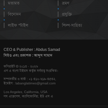
মতামত
ভ্রমণ
বিনোদন
প্রযুক্তি
লাইফ স্টাইল
শিল্প-সাহিত্য
CEO & Publisher : Abdus Samad
সিইও এবং প্রকাশক : আব্দুস সামাদ
কপিরাইট © ২০১৩ - ২০২৬
এল এ বাংলা টাইমস কর্তৃক সর্বস্বত্ব সংরক্ষিত।
সম্পাদকীয় ও বার্তা : +১ ৩১০-৬১৯-৩৫৩২,
ইমেইল :
labanglatimes@gmail.com
Los Angeles, California, USA
লস এঞ্জেলেস, ক্যালিফোর্নিয়া, ইউ এস এ