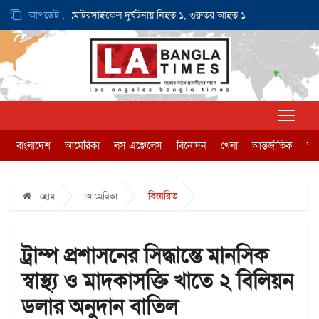
ডলার
আপডেট :
ই-মোটরসাইকেল দুর্ঘটনায় নিহত ১, গুরুতর আহত ১
জন্মসূত্রে নাগরি
বাংলাদেশ
আমেরিকা
লস এঞ্জেলেস
বিনোদন
খেলা
আন্তর্জাতিক
অর্
বিস্তারিত
হোম
আমেরিকা
ট্রাম্প প্রশাসনের সিদ্ধান্তে মানসিক
স্বাস্থ্য ও মাদকাসক্তি খাতে ২ বিলিয়ন
ডলার অনুদান বাতিল