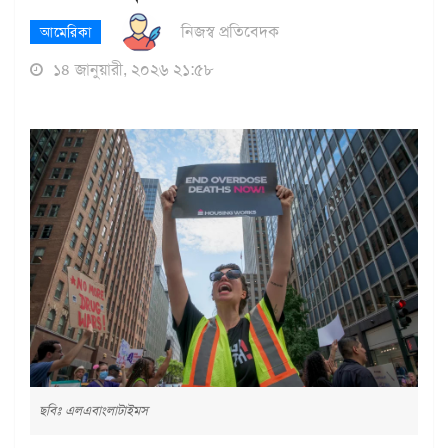
নিজস্ব প্রতিবেদক
আমেরিকা
১৪ জানুয়ারী, ২০২৬ ২১:৫৮
ছবিঃ এলএবাংলাটাইমস