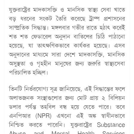
যুক্তরাষ্ট্রের মাদকাসক্তি ও মানসিক স্বাস্থ্য সেবা খাতে
বড় ধরনের সংকট তৈরি করেছে ট্রাম্প প্রশাসনের
সাম্প্রতিক সিদ্ধান্ত। মঙ্গলবার গভীর রাতে হঠাৎ করেই
শত শত ফেডারেল অনুদান বাতিলের চিঠি পাঠানো
হয়েছে, যা তাৎক্ষণিকভাবে কার্যকর হয়েছে। এসব
অনুদানের মাধ্যমে সারা দেশে মাদকাসক্তি, মানসিক
অসুস্থতা ও গৃহহীন মানুষের জন্য জরুরি স্বাস্থ্যসেবা
পরিচালিত হচ্ছিল।
তিনটি নির্ভরযোগ্য সূত্র জানিয়েছে, এই সিদ্ধান্তের ফলে
অলাভজনক সংস্থাগুলোর জন্য মোট প্রায় ২ বিলিয়ন
ডলার পর্যন্ত তহবিল বন্ধ হয়ে যেতে পারে। তবে
এনপিআর (NPR) এখনো এই অঙ্ক স্বাধীনভাবে
নিশ্চিত করতে পারেনি। যুক্তরাষ্ট্রের Substance
Abuse and Mental Health Services