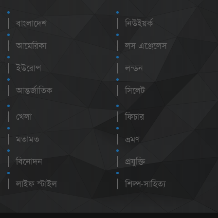
বাংলাদেশ
নিউইয়র্ক
আমেরিকা
লস এঞ্জেলেস
ইউরোপ
লন্ডন
আন্তর্জাতিক
সিলেট
খেলা
ফিচার
মতামত
ভ্রমণ
বিনোদন
প্রযুক্তি
লাইফ স্টাইল
শিল্প-সাহিত্য