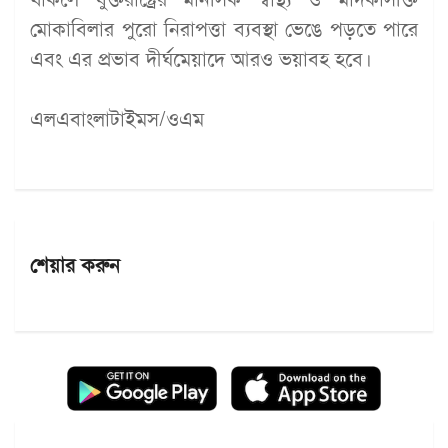
মোকাবিলার পুরো নিরাপত্তা ব্যবস্থা ভেঙে পড়তে পারে
এবং এর প্রভাব দীর্ঘমেয়াদে আরও ভয়াবহ হবে।
এলএবাংলাটাইমস/ওএম
শেয়ার করুন