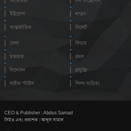
আমেরিকা
লস এঞ্জেলেস
ইউরোপ
লন্ডন
আন্তর্জাতিক
সিলেট
খেলা
ফিচার
মতামত
ভ্রমণ
বিনোদন
প্রযুক্তি
লাইফ স্টাইল
শিল্প-সাহিত্য
CEO & Publisher : Abdus Samad
সিইও এবং প্রকাশক : আব্দুস সামাদ