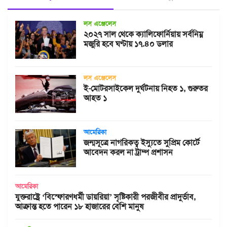
লস এঞ্জেলেস
২০২৭ সাল থেকে ক্যালিফোর্নিয়ায় সর্বনিম্ন
মজুরি হবে ঘণ্টায় ১৭.৪০ ডলার
লস এঞ্জেলেস
ই-মোটরসাইকেল দুর্ঘটনায় নিহত ১, গুরুতর
আহত ১
আমেরিকা
জন্মসূত্রে নাগরিকত্ব ইস্যুতে সুপ্রিম কোর্টে
আবেদন করল না ট্রাম্প প্রশাসন
আমেরিকা
যুক্তরাষ্ট্রে ‘বিস্ফোরণধর্মী ডায়রিয়া’ সৃষ্টিকারী পরজীবীর প্রাদুর্ভাব,
আক্রান্ত হতে পারেন ১৮ হাজারের বেশি মানুষ