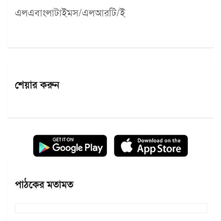
এলএবাংলাটাইমস/এলআরটি/ই
শেয়ার করুন
পাঠকের মতামত