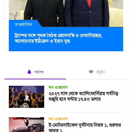
আন্তর্জাতিক
ট্রাম্পের সঙ্গে পৃথক বৈঠক জেলেনস্কি ও নেতানিয়াহুর,
আলোচনায় ইউক্রেন ও ইরান যুদ্ধ
সর্বশেষ
ট্রেন্ডিং
লস এঞ্জেলেস
২০২৭ সাল থেকে ক্যালিফোর্নিয়ায় সর্বনিম্ন
মজুরি হবে ঘণ্টায় ১৭.৪০ ডলার
লস এঞ্জেলেস
ই-মোটরসাইকেল দুর্ঘটনায় নিহত ১, গুরুতর
আহত ১