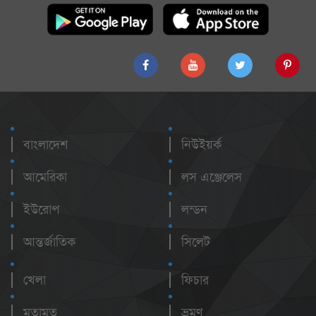
বাংলাদেশ
নিউইয়র্ক
আমেরিকা
লস এঞ্জেলেস
ইউরোপ
লন্ডন
আন্তর্জাতিক
সিলেট
খেলা
ফিচার
মতামত
ভ্রমণ