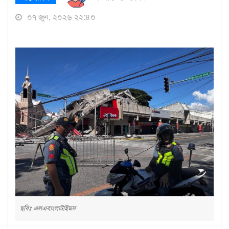
০৭ জুন, ২০২৬ ২২:৪০
ছবিঃ এলএবাংলাটাইমস