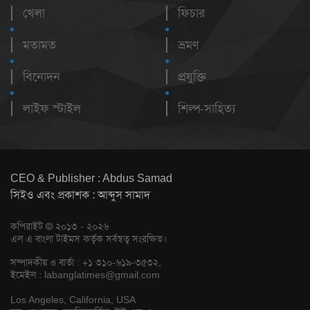
খেলা
ফিচার
মতামত
ভ্রমণ
বিনোদন
প্রযুক্তি
লাইফ স্টাইল
শিল্প-সাহিত্য
CEO & Publisher : Abdus Samad
সিইও এবং প্রকাশক : আব্দুস সামাদ
কপিরাইট © ২০১৩ - ২০২৬
এল এ বাংলা টাইমস কর্তৃক সর্বস্বত্ব সংরক্ষিত।
সম্পাদকীয় ও বার্তা : +১ ৩১০-৬১৯-৩৫৩২,
ইমেইল :
labanglatimes@gmail.com
Los Angeles, California, USA