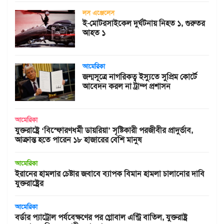
লস এঞ্জেলেস
ই-মোটরসাইকেল দুর্ঘটনায় নিহত ১, গুরুতর
আহত ১
আমেরিকা
জন্মসূত্রে নাগরিকত্ব ইস্যুতে সুপ্রিম কোর্টে
আবেদন করল না ট্রাম্প প্রশাসন
আমেরিকা
যুক্তরাষ্ট্রে ‘বিস্ফোরণধর্মী ডায়রিয়া’ সৃষ্টিকারী পরজীবীর প্রাদুর্ভাব,
আক্রান্ত হতে পারেন ১৮ হাজারের বেশি মানুষ
আমেরিকা
ইরানের হামলার চেষ্টার জবাবে ব্যাপক বিমান হামলা চালানোর দাবি
যুক্তরাষ্ট্রের
আমেরিকা
বর্ডার প্যাট্রোল পর্যবেক্ষণের পর গ্লোবাল এন্ট্রি বাতিল, যুক্তরাষ্ট্র