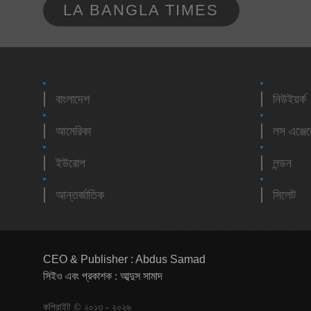
LA BANGLA TIMES
বাংলাদেশ
নিউইয়র্ক
আমেরিকা
লস এঞ্জে
ইউরোপ
লন্ডন
আন্তর্জাতিক
সিলেট
CEO & Publisher : Abdus Samad
সিইও এবং প্রকাশক : আব্দুস সামাদ
কপিরাইট © ২০১৩ - ২০২৬