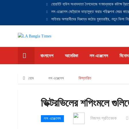
হোয়াইট হাউস সংবাদদাতা নৈশভোজে গণমাধ্যমকে কটাক্ষ ট্রাম
লস এঞ্জেলেস মেট্রোকে ভাড়ামুক্ত করার পরিকল্পনা মেয়র কারে
সাইবার অপরাধীদের বিরুদ্ধে কঠোর যুক্তরাষ্ট্র, নতুন ভিসা নিষ
বাংলাদেশ
আমেরিকা
লস এঞ্জেলেস
বিনোদ
হোম
লস এঞ্জেলেস
বিস্তারিত
ভিক্টরভিলের শপিংমলে গুল
নিজস্ব প্রতিবেদক
লস এঞ্জেলেস