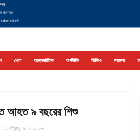
্পের
ন ব্যাসের
েধাজ্ঞা ঘোষণা
ন
খেলা
আন্তর্জাতিক
অর্থনীতি
ভিডিও
মতামত
চ
িতে আহত ৯ বছরের শিশু
১৩ এপ্রিল, ২০২২ ০১:৫৬