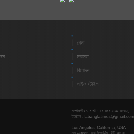
খেলা
লেস
মতামত
বিনোদন
লাইফ স্টাইল
সম্পাদকীয় ও বার্তা : +১ ৩১০-৬১৯-৩৫৩২,
labanglatimes@gmail.co
ইমেইল :
Los Angeles, California, USA
লস এঞ্জেলেস, ক্যালিফোর্নিয়া, ইউ এস এ