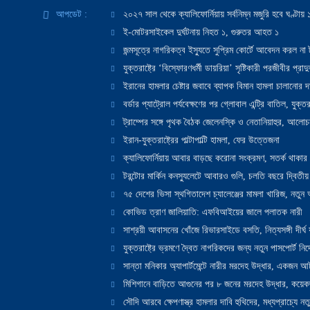
আপডেট :
২০২৭ সাল থেকে ক্যালিফোর্নিয়ায় সর্বনিম্ন মজুরি হবে ঘণ্টা
ই-মোটরসাইকেল দুর্ঘটনায় নিহত ১, গুরুতর আহত ১
জন্মসূত্রে নাগরিকত্ব ইস্যুতে সুপ্রিম কোর্টে আবেদন করল না ট
যুক্তরাষ্ট্রে ‘বিস্ফোরণধর্মী ডায়রিয়া’ সৃষ্টিকারী পরজীবীর প্র
ইরানের হামলার চেষ্টার জবাবে ব্যাপক বিমান হামলা চালানোর দাবি
বর্ডার প্যাট্রোল পর্যবেক্ষণের পর গ্লোবাল এন্ট্রি বাতিল, যুক্তর
ট্রাম্পের সঙ্গে পৃথক বৈঠক জেলেনস্কি ও নেতানিয়াহুর, আলোচ
ইরান-যুক্তরাষ্ট্রের পাল্টাপাল্টি হামলা, ফের উত্তেজনা
ক্যালিফোর্নিয়ায় আবার বাড়ছে করোনা সংক্রমণ, সতর্ক থাকার পরাম
টরন্টোর মার্কিন কনস্যুলেটে আবারও গুলি, চলতি বছরে দ্বিতীয়
৭৫ দেশের ভিসা স্থগিতাদেশ চ্যালেঞ্জের মামলা খারিজ, নতু
কোভিড ত্রাণ জালিয়াতি: এফবিআইয়ের জালে পলাতক নারী
সাশ্রয়ী আবাসনের খোঁজে রিভারসাইডে বসতি, নিত্যসঙ্গী দীর্ঘ
যুক্তরাষ্ট্রে ভ্রমণে দ্বৈত নাগরিকদের জন্য নতুন পাসপোর্ট নির্দ
সান্তা মনিকার অ্যাপার্টমেন্টে নারীর মরদেহ উদ্ধার, একজন 
মিশিগানে বাড়িতে আগুনের পর ৮ জনের মরদেহ উদ্ধার, কয়েকজ
সৌদি আরবে ক্ষেপণাস্ত্র হামলার দাবি হুথিদের, মধ্যপ্রাচ্যে ন