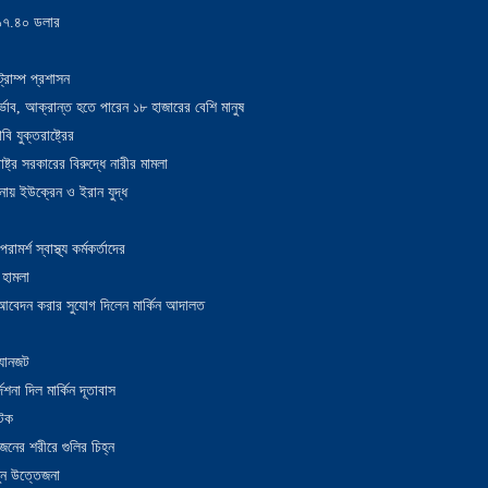
য় ১৭.৪০ ডলার
্রাম্প প্রশাসন
াদুর্ভাব, আক্রান্ত হতে পারেন ১৮ হাজারের বেশি মানুষ
 যুক্তরাষ্ট্রের
াষ্ট্র সরকারের বিরুদ্ধে নারীর মামলা
নায় ইউক্রেন ও ইরান যুদ্ধ
র্শ স্বাস্থ্য কর্মকর্তাদের
 হামলা
ন আবেদন করার সুযোগ দিলেন মার্কিন আদালত
 যানজট
েশনা দিল মার্কিন দূতাবাস
আটক
নের শরীরে গুলির চিহ্ন
তুন উত্তেজনা