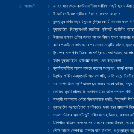
আপডেট :
২০২৭ সাল থেকে ক্যালিফোর্নিয়ায় সর্বনিম্ন মজুরি হবে ঘণ্টা
ই-মোটরসাইকেল দুর্ঘটনায় নিহত ১, গুরুতর আহত ১
জন্মসূত্রে নাগরিকত্ব ইস্যুতে সুপ্রিম কোর্টে আবেদন করল না ট
যুক্তরাষ্ট্রে ‘বিস্ফোরণধর্মী ডায়রিয়া’ সৃষ্টিকারী পরজীবীর প্র
ইরানের হামলার চেষ্টার জবাবে ব্যাপক বিমান হামলা চালানোর দাবি
বর্ডার প্যাট্রোল পর্যবেক্ষণের পর গ্লোবাল এন্ট্রি বাতিল, যুক্তর
ট্রাম্পের সঙ্গে পৃথক বৈঠক জেলেনস্কি ও নেতানিয়াহুর, আলোচ
ইরান-যুক্তরাষ্ট্রের পাল্টাপাল্টি হামলা, ফের উত্তেজনা
ক্যালিফোর্নিয়ায় আবার বাড়ছে করোনা সংক্রমণ, সতর্ক থাকার পরাম
টরন্টোর মার্কিন কনস্যুলেটে আবারও গুলি, চলতি বছরে দ্বিতীয়
৭৫ দেশের ভিসা স্থগিতাদেশ চ্যালেঞ্জের মামলা খারিজ, নতু
কোভিড ত্রাণ জালিয়াতি: এফবিআইয়ের জালে পলাতক নারী
সাশ্রয়ী আবাসনের খোঁজে রিভারসাইডে বসতি, নিত্যসঙ্গী দীর্ঘ
যুক্তরাষ্ট্রে ভ্রমণে দ্বৈত নাগরিকদের জন্য নতুন পাসপোর্ট নির্দ
সান্তা মনিকার অ্যাপার্টমেন্টে নারীর মরদেহ উদ্ধার, একজন 
মিশিগানে বাড়িতে আগুনের পর ৮ জনের মরদেহ উদ্ধার, কয়েকজ
সৌদি আরবে ক্ষেপণাস্ত্র হামলার দাবি হুথিদের, মধ্যপ্রাচ্যে ন