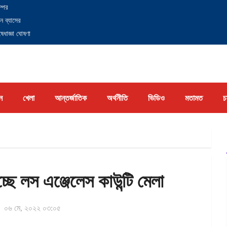
্পের
ন ব্যাসের
েধাজ্ঞা ঘোষণা
ন
খেলা
আন্তর্জাতিক
অর্থনীতি
ভিডিও
মতামত
চ
ছে লস এঞ্জেলেস কাউন্টি মেলা
০৬ মে, ২০২২ ০৩:০৫