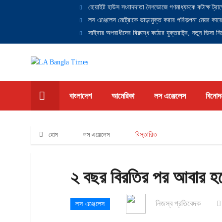
হোয়াইট হাউস সংবাদদাতা নৈশভোজে গণমাধ্যমকে কটাক্ষ ট্রাম
লস এঞ্জেলেস মেট্রোকে ভাড়ামুক্ত করার পরিকল্পনা মেয়র কারে
সাইবার অপরাধীদের বিরুদ্ধে কঠোর যুক্তরাষ্ট্র, নতুন ভিসা নিষ
বাংলাদেশ
আমেরিকা
লস এঞ্জেলেস
বিনোদ
হোম
লস এঞ্জেলেস
বিস্তারিত
২ বছর বিরতির পর আবার হচ্
নিজস্ব প্রতিবেদক
লস এঞ্জেলেস