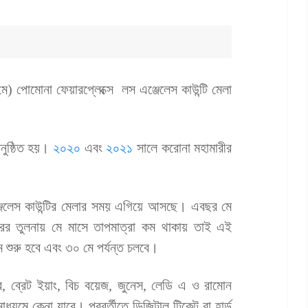
ে) পোমোনা ফেয়ারপ্লেক্সে লস এঞ্জেলেস কাউন্টি মেলা
অনুষ্ঠিত হয়।
২০২০
এবং
২০২১
সালে করোনা মহামারীর
েলেস কাউন্টির মেলার সময় এগিয়ে আসছে। এবছর মে
্বরের তুলনায় মে মাসে তাপমাত্রা কম থাকায় তাই এই
 শুরু হবে এবং ৩০ মে পর্যন্ত চলবে।
, ব্রেট ইয়াং, বিচ বয়েজ, জুনেস, লেডি এ ও রামোন
্যমে কেনা যাবে। পরবর্তীতে ডিজিটাল টিকেট বা হার্ড