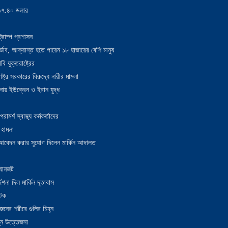
য় ১৭.৪০ ডলার
্রাম্প প্রশাসন
াদুর্ভাব, আক্রান্ত হতে পারেন ১৮ হাজারের বেশি মানুষ
 যুক্তরাষ্ট্রের
াষ্ট্র সরকারের বিরুদ্ধে নারীর মামলা
নায় ইউক্রেন ও ইরান যুদ্ধ
র্শ স্বাস্থ্য কর্মকর্তাদের
 হামলা
ন আবেদন করার সুযোগ দিলেন মার্কিন আদালত
 যানজট
েশনা দিল মার্কিন দূতাবাস
আটক
নের শরীরে গুলির চিহ্ন
তুন উত্তেজনা