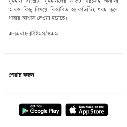
গৃহহীন বাজেট, গৃহহীনদের অডিট খরচসহ অন্যান্য
আরও কিছু বিষয়ে বিস্তারিত অ্যাকাউন্টিং খরচ তুলে
ধারার আশ্বাস দেওয়া হয়েছে।
এলএবাংলাটাইমস/ওএম
শেয়ার করুন