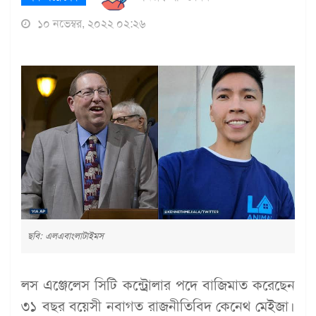
১০ নভেম্বর, ২০২২ ০২:২৬
ছবি: এলএবাংলাটাইমস
লস এঞ্জেলেস সিটি কন্ট্রোলার পদে বাজিমাত করেছেন
৩১ বছর বয়েসী নবাগত রাজনীতিবিদ কেনেথ মেইজা।