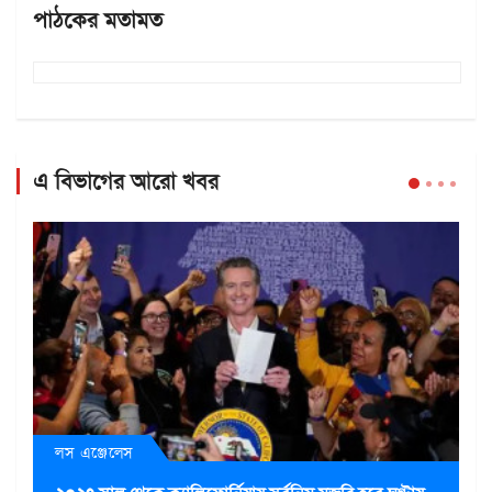
পাঠকের মতামত
এ বিভাগের আরো খবর
লস এঞ্জেলেস