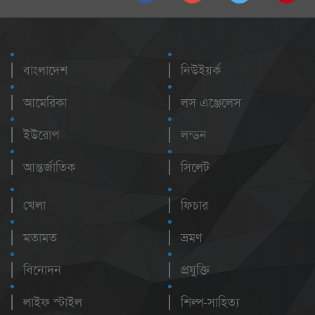
বাংলাদেশ
নিউইয়র্ক
আমেরিকা
লস এঞ্জেলেস
ইউরোপ
লন্ডন
আন্তর্জাতিক
সিলেট
খেলা
ফিচার
মতামত
ভ্রমণ
বিনোদন
প্রযুক্তি
লাইফ স্টাইল
শিল্প-সাহিত্য