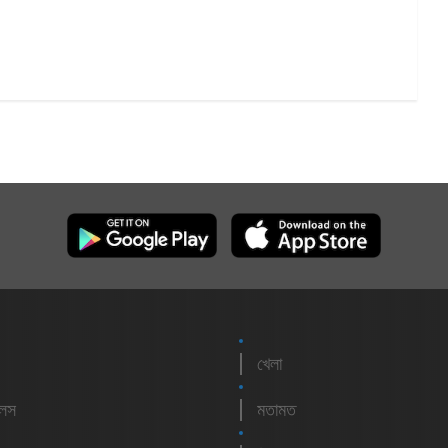
খেলা
লেস
মতামত