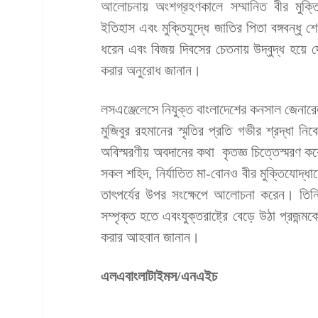
আলোচনায় অংশগ্রহণকালে সম্মানিত বীর মুক্তিযো
ইতিহাস এবং মুক্তিযুদ্ধে জাতির পিতা বঙ্গবন্ধু শ
ধরেন এবং বিজয় দিবসের চেতনায় উদ্বুদ্ধ হয়
করার অনুরোধ জানান।
লসএঞ্জেলেসে নিযুক্ত বাংলাদেশের কনসাল জেনারেল স
মুজিবুর রহমানের স্মৃতির প্রতি গভীর শ্রদ্ধা ন
অবিস্মরণীয় অবদানের কথা কৃতজ্ঞ চিত্তেস্মরণ ক
সকল শহিদ, নির্যাতিত মা-বোনও বীর মুক্তিযোদ্ধা
তাৎপর্যের উপর সংক্ষেপে আলোচনা করেন। তিনি 
সম্পৃক্ত হতে এবংযুক্তরাষ্ট্রে বেড়ে উঠা প্রজন্ম
করার আহবান জানান।
এলএবাংলাটাইমস/এনএইচ