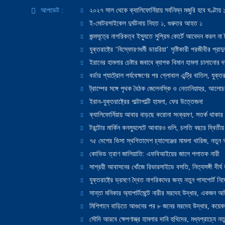
আপডেট :
২০২৭ সাল থেকে ক্যালিফোর্নিয়ায় সর্বনিম্ন মজুরি হবে ঘণ্টা
ই-মোটরসাইকেল দুর্ঘটনায় নিহত ১, গুরুতর আহত ১
জন্মসূত্রে নাগরিকত্ব ইস্যুতে সুপ্রিম কোর্টে আবেদন করল না ট
যুক্তরাষ্ট্রে ‘বিস্ফোরণধর্মী ডায়রিয়া’ সৃষ্টিকারী পরজীবীর প্র
ইরানের হামলার চেষ্টার জবাবে ব্যাপক বিমান হামলা চালানোর দাবি
বর্ডার প্যাট্রোল পর্যবেক্ষণের পর গ্লোবাল এন্ট্রি বাতিল, যুক্তর
ট্রাম্পের সঙ্গে পৃথক বৈঠক জেলেনস্কি ও নেতানিয়াহুর, আলোচ
ইরান-যুক্তরাষ্ট্রের পাল্টাপাল্টি হামলা, ফের উত্তেজনা
ক্যালিফোর্নিয়ায় আবার বাড়ছে করোনা সংক্রমণ, সতর্ক থাকার পরাম
টরন্টোর মার্কিন কনস্যুলেটে আবারও গুলি, চলতি বছরে দ্বিতীয়
৭৫ দেশের ভিসা স্থগিতাদেশ চ্যালেঞ্জের মামলা খারিজ, নতু
কোভিড ত্রাণ জালিয়াতি: এফবিআইয়ের জালে পলাতক নারী
সাশ্রয়ী আবাসনের খোঁজে রিভারসাইডে বসতি, নিত্যসঙ্গী দীর্ঘ
যুক্তরাষ্ট্রে ভ্রমণে দ্বৈত নাগরিকদের জন্য নতুন পাসপোর্ট নির্দ
সান্তা মনিকার অ্যাপার্টমেন্টে নারীর মরদেহ উদ্ধার, একজন 
মিশিগানে বাড়িতে আগুনের পর ৮ জনের মরদেহ উদ্ধার, কয়েকজ
সৌদি আরবে ক্ষেপণাস্ত্র হামলার দাবি হুথিদের, মধ্যপ্রাচ্যে ন