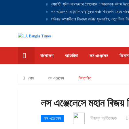
হোয়াইট হাউস সংবাদদাতা নৈশভোজে গণমাধ্যমকে কটাক্ষ ট্রাম
লস এঞ্জেলেস মেট্রোকে ভাড়ামুক্ত করার পরিকল্পনা মেয়র কারে
সাইবার অপরাধীদের বিরুদ্ধে কঠোর যুক্তরাষ্ট্র, নতুন ভিসা নিষ
বাংলাদেশ
আমেরিকা
লস এঞ্জেলেস
বিনোদ
হোম
লস এঞ্জেলেস
বিস্তারিত
লস এঞ্জেলেসে মহান বিজয় 
নিজস্ব প্রতিবেদক
লস এঞ্জেলেস