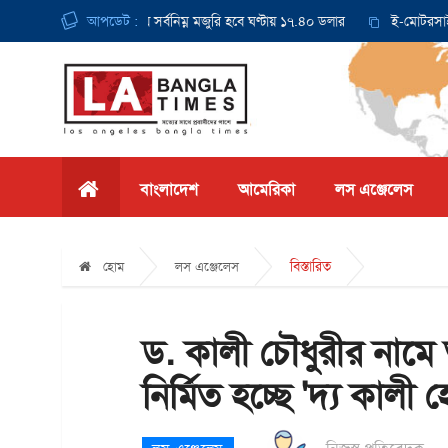
 থেকে ক্যালিফোর্নিয়ায় সর্বনিম্ন মজুরি হবে ঘণ্টায় ১৭.৪০ ডলার
আপডেট :
ই-মোটরসাইকেল দ
বাংলাদেশ
আমেরিকা
লস এঞ্জেলেস
বিস্তারিত
হোম
লস এঞ্জেলেস
ড. কালী চৌধুরীর নাম
নির্মিত হচ্ছে 'দ্য কালী