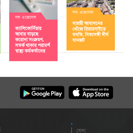
লস এঞ্জেলেস
লস এঞ্জেলেস
সাশ্রয়ী আবাসনের
ক্যালিফোর্নিয়ায়
খোঁজে রিভারসাইডে
আবার বাড়ছে
বসতি, নিত্যসঙ্গী দীর্ঘ
করোনা সংক্রমণ,
যানজট
সতর্ক থাকার পরামর্শ
স্বাস্থ্য কর্মকর্তাদের
ক
খেলা