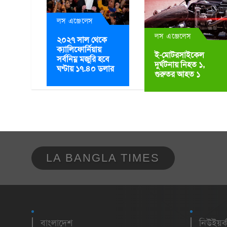
লস এঞ্জেলেস
লস এঞ্জেলেস
২০২৭ সাল থেকে
ক্যালিফোর্নিয়ায়
ই-মোটরসাইকেল
সর্বনিম্ন মজুরি হবে
দুর্ঘটনায় নিহত ১,
ঘণ্টায় ১৭.৪০ ডলার
গুরুতর আহত ১
LA BANGLA TIMES
বাংলাদেশ
নিউইয়র্