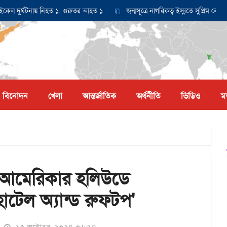
ুর্ঘটনায় নিহত ১, গুরুতর আহত ১
জন্মসূত্রে নাগরিকত্ব ইস্যুতে সুপ্রিম কোর্টে আ
বিনোদন
খেলা
আন্তর্জাতিক
অর্থনীতি
ভিডিও
ম
ে আমেরিকার হলিউডে
 হোটেল অ্যান্ড রুফটপ'