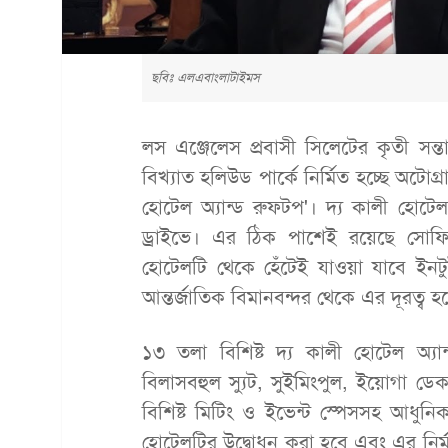
ছবিঃ এলএবাংলাটাইমস
লস এঞ্জেলেস প্রবাসী সিলেটের কৃতী সন্ত
বিখ্যাত হলিউড পার্কে নির্মিত হচ্ছে অটো
হোটেল অ্যান্ড রুফটপ'। দ্য কালী হোটেল অ
ড্রাইভে। এর ঠিক পাশেই রয়েছে সোফি
হোটেলটি থেকে হেঁটেই যাওয়া যাবে ইন
আন্তর্জাতিক বিমানবন্দর থেকে এর দূরত্ব হব
১৩ তলা বিশিষ্ট দ্য কালী হোটেল অ্য
বিলাসবহুল স্যুট, সুইমিংপুল, ইয়োগা ডেক
বিশিষ্ট মিটিং ও ইভেন্ট স্পেসসহ আধুন
হোটেলটির উদ্বোধন করা হবে এবং এর নির্