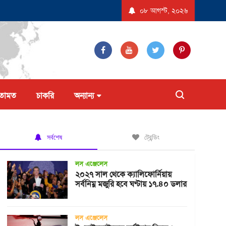
বেদন করল না ট্রাম্প প্রশাসন
যুক্তরাষ্ট্রে ‘বিস্ফোরণধর্মী ডায়রিয়া’ সৃষ্টিকারী পরজীবীর
০৮ আগস্ট, ২০২৬
তামত
চাকরি
অন্যান্য
সর্বশেষ
ট্রেন্ডিং
লস এঞ্জেলেস
২০২৭ সাল থেকে ক্যালিফোর্নিয়ায়
সর্বনিম্ন মজুরি হবে ঘণ্টায় ১৭.৪০ ডলার
লস এঞ্জেলেস