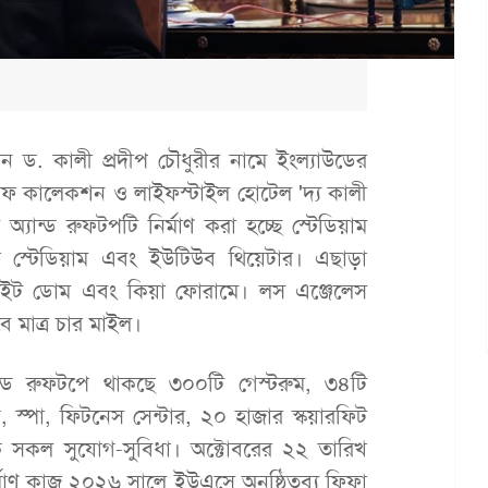
ান ড. কালী প্রদীপ চৌধুরীর নামে ইংল্যাউডের
গ্রাফ কালেকশন ও লাইফস্টাইল হোটেল 'দ্য কালী
্যান্ড রুফটপটি নির্মাণ করা হচ্ছে স্টেডিয়াম
 স্টেডিয়াম এবং ইউটিউব থিয়েটার। এছাড়া
টুইট ডোম এবং কিয়া ফোরামে। লস এঞ্জেলেস
ে মাত্র চার মাইল।
ান্ড রুফটপে থাকছে ৩০০টি গেস্টরুম, ৩৪টি
, স্পা, ফিটনেস সেন্টার, ২০ হাজার স্কয়ারফিট
িক সকল সুযোগ-সুবিধা। অক্টোবরের ২২ তারিখ
মাণ কাজ ২০২৬ সালে ইউএসে অনুষ্ঠিতব্য ফিফা