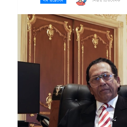
নিজস্ব প্রতিবেদক
লস এঞ্জেলেস