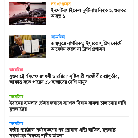
লস এঞ্জেলেস
ই-মোটরসাইকেল দুর্ঘটনায় নিহত ১, গুরুতর
আহত ১
আমেরিকা
জন্মসূত্রে নাগরিকত্ব ইস্যুতে সুপ্রিম কোর্টে
আবেদন করল না ট্রাম্প প্রশাসন
আমেরিকা
যুক্তরাষ্ট্রে ‘বিস্ফোরণধর্মী ডায়রিয়া’ সৃষ্টিকারী পরজীবীর প্রাদুর্ভাব,
আক্রান্ত হতে পারেন ১৮ হাজারের বেশি মানুষ
আমেরিকা
ইরানের হামলার চেষ্টার জবাবে ব্যাপক বিমান হামলা চালানোর দাবি
যুক্তরাষ্ট্রের
আমেরিকা
বর্ডার প্যাট্রোল পর্যবেক্ষণের পর গ্লোবাল এন্ট্রি বাতিল, যুক্তরাষ্ট্র
সরকারের বিরুদ্ধে নারীর মামলা