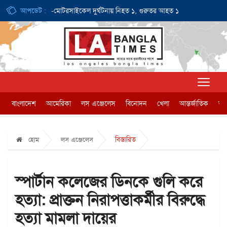
০ ডলার
আপডেট :
ই-মোটরসাইকেল দুর্ঘটনায় নিহত ১, গুরুতর আহত ১
জন্মসূত্রে নাগ
বাংলাদেশ
আমেরিকা
লস এঞ্জেলেস
বিনোদন
খেলা
আন্তর্জাতিক
অর্
বিস্তারিত
হোম
লস এঞ্জেলেস
স্পার্টান কলেজের ডিনকে গুলি করে
হত্যা: প্রাক্তন নিরাপত্তাকর্মীর বিরুদ্ধে
হত্যা মামলা দায়ের