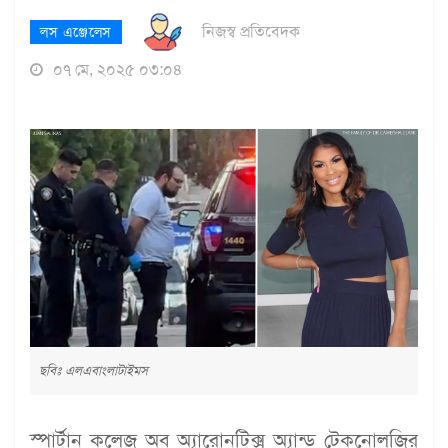
নিজস্ব প্রতিবেদক
লস এঞ্জেলেস
০৭ মে, ২০২৫ ০৩:০৪
ছবিঃ এলএবাংলাটাইমস
স্পার্টান কলেজ অব অ্যারোনটিক্স অ্যান্ড টেকনোলজির