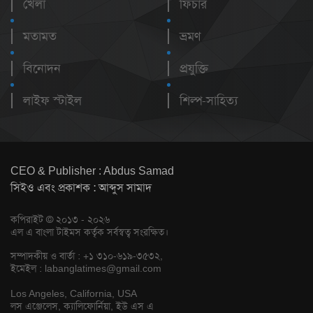
খেলা
ফিচার
মতামত
ভ্রমণ
বিনোদন
প্রযুক্তি
লাইফ স্টাইল
শিল্প-সাহিত্য
CEO & Publisher : Abdus Samad
সিইও এবং প্রকাশক : আব্দুস সামাদ
কপিরাইট © ২০১৩ - ২০২৬
এল এ বাংলা টাইমস কর্তৃক সর্বস্বত্ব সংরক্ষিত।
সম্পাদকীয় ও বার্তা : +১ ৩১০-৬১৯-৩৫৩২,
ইমেইল :
labanglatimes@gmail.com
Los Angeles, California, USA
লস এঞ্জেলেস, ক্যালিফোর্নিয়া, ইউ এস এ