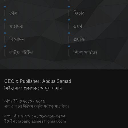
খেলা
ফিচার
মতামত
ভ্রমণ
বিনোদন
প্রযুক্তি
লাইফ স্টাইল
শিল্প-সাহিত্য
CEO & Publisher : Abdus Samad
সিইও এবং প্রকাশক : আব্দুস সামাদ
কপিরাইট © ২০১৩ - ২০২৬
এল এ বাংলা টাইমস কর্তৃক সর্বস্বত্ব সংরক্ষিত।
সম্পাদকীয় ও বার্তা : +১ ৩১০-৬১৯-৩৫৩২,
ইমেইল :
labanglatimes@gmail.com