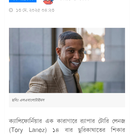
১৩ মে, ২০২৫ ০৪:২৩
ছবিঃ এলএবাংলাটাইমস
ক্যালিফোর্নিয়ার এক কারাগারে র‍্যাপার টোরি লেনজ
(Tory Lanez) ১৪ বার ছুরিকাঘাতের শিকার