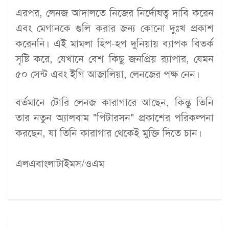
এরপর, লেনজ আদালতে নিজের নির্দোষত্ব দাবি করেন
এবং মেগানকে গুলি করার জন্য কোনো দুঃখ প্রকাশ
করেননি। এই মামলা হিপ-হপ দুনিয়ায় ব্যাপক বিতর্ক
সৃষ্টি করে, যেখানে বেশ কিছু জনপ্রিয় র‍্যাপার, যেমন
৫০ সেন্ট এবং ইগি আজালিয়া, লেনজের পক্ষ নেন।
বর্তমানে টোরি লেনজ কারাগারে আছেন, কিন্তু তিনি
তার নতুন অ্যালবাম "পিটারসন" প্রকাশের পরিকল্পনা
করছেন, যা তিনি কারাগার থেকেই মুক্তি দিতে চান।
এলএবাংলাটাইমস/ওএম