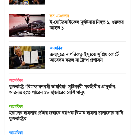
লস এঞ্জেলেস
ই-মোটরসাইকেল দুর্ঘটনায় নিহত ১, গুরুতর
আহত ১
আমেরিকা
জন্মসূত্রে নাগরিকত্ব ইস্যুতে সুপ্রিম কোর্টে
আবেদন করল না ট্রাম্প প্রশাসন
আমেরিকা
যুক্তরাষ্ট্রে ‘বিস্ফোরণধর্মী ডায়রিয়া’ সৃষ্টিকারী পরজীবীর প্রাদুর্ভাব,
আক্রান্ত হতে পারেন ১৮ হাজারের বেশি মানুষ
আমেরিকা
ইরানের হামলার চেষ্টার জবাবে ব্যাপক বিমান হামলা চালানোর দাবি
যুক্তরাষ্ট্রের
আমেরিকা