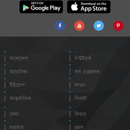
বাংলাদেশ
নিউইয়র্ক
আমেরিকা
লস এঞ্জেলেস
ইউরোপ
লন্ডন
আন্তর্জাতিক
সিলেট
খেলা
ফিচার
মতামত
ভ্রমণ