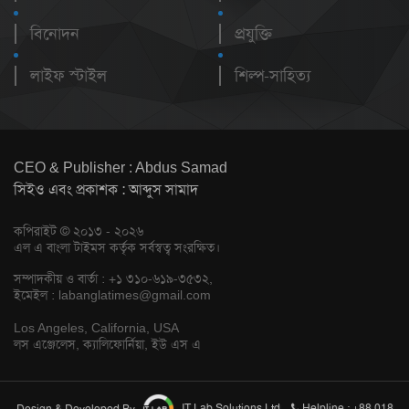
বিনোদন
প্রযুক্তি
লাইফ স্টাইল
শিল্প-সাহিত্য
CEO & Publisher : Abdus Samad
সিইও এবং প্রকাশক : আব্দুস সামাদ
কপিরাইট © ২০১৩ - ২০২৬
এল এ বাংলা টাইমস কর্তৃক সর্বস্বত্ব সংরক্ষিত।
সম্পাদকীয় ও বার্তা : +১ ৩১০-৬১৯-৩৫৩২,
ইমেইল :
labanglatimes@gmail.com
Los Angeles, California, USA
লস এঞ্জেলেস, ক্যালিফোর্নিয়া, ইউ এস এ
Design & Developed By
IT Lab Solutions Ltd.
Helpline : +88 018