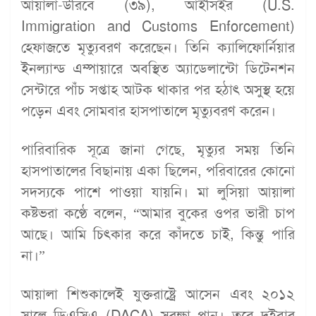
আয়ালা-উরিবে (৩৯), আইসিইর (U.S.
Immigration and Customs Enforcement)
হেফাজতে মৃত্যুবরণ করেছেন। তিনি ক্যালিফোর্নিয়ার
ইনল্যান্ড এম্পায়ারে অবস্থিত অ্যাডেলান্টো ডিটেনশন
সেন্টারে পাঁচ সপ্তাহ আটক থাকার পর হঠাৎ অসুস্থ হয়ে
পড়েন এবং সোমবার হাসপাতালে মৃত্যুবরণ করেন।
পারিবারিক সূত্রে জানা গেছে, মৃত্যুর সময় তিনি
হাসপাতালের বিছানায় একা ছিলেন, পরিবারের কোনো
সদস্যকে পাশে পাওয়া যায়নি। মা লুসিয়া আয়ালা
কষ্টভরা কণ্ঠে বলেন, “আমার বুকের ওপর ভারী চাপ
আছে। আমি চিৎকার করে কাঁদতে চাই, কিন্তু পারি
না।”
আয়ালা শিশুকালেই যুক্তরাষ্ট্রে আসেন এবং ২০১২
সালে ডিএসিএ (DACA) সুরক্ষা পান। তবে দুইবার