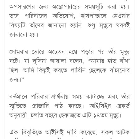
অপসারণের জন্য অস্ত্রোপচারের সময়সূচি করা হয়।
তবে পরিবারের অভিযোগ, হাসপাতালে নেওয়ার
বিষয়টি তাঁদের জানানো হয়নি—শুধু মৃত্যুর খবরই
জানানো হয়।
সোমবার ভোরে অচেতন হয়ে পড়ার পর তাঁর মৃত্যু
ঘটে। মা লুসিয়া আয়ালা বলেন, “আমার হাত বাঁধা
ছিল, আমি কিছুই করতে পারিনি ছেলেকে বাঁচানোর
জন্য।”
বর্তমানে পরিবার প্রার্থনায় সময় কাটাচ্ছে এবং তাঁর
স্মৃতিতে রোজারি পাঠ করছে। আইসিইর রেকর্ড
অনুযায়ী, চলতি বছরে হেফাজতে এটি ১৪তম মৃত্যু।
এক বিবৃতিতে আইসিই দাবি করেছে, সকল আটক