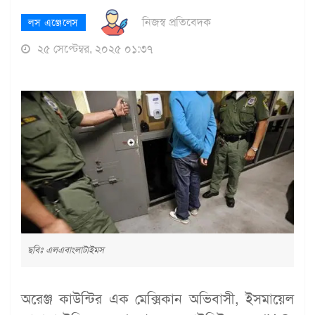
নিজস্ব প্রতিবেদক
লস এঞ্জেলেস
২৫ সেপ্টেম্বর, ২০২৫ ০১:৩৭
ছবিঃ এলএবাংলাটাইমস
অরেঞ্জ কাউন্টির এক মেক্সিকান অভিবাসী, ইসমায়েল