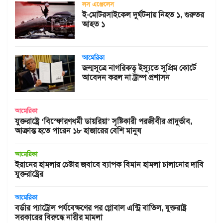
লস এঞ্জেলেস
ই-মোটরসাইকেল দুর্ঘটনায় নিহত ১, গুরুতর
আহত ১
আমেরিকা
জন্মসূত্রে নাগরিকত্ব ইস্যুতে সুপ্রিম কোর্টে
আবেদন করল না ট্রাম্প প্রশাসন
আমেরিকা
যুক্তরাষ্ট্রে ‘বিস্ফোরণধর্মী ডায়রিয়া’ সৃষ্টিকারী পরজীবীর প্রাদুর্ভাব,
আক্রান্ত হতে পারেন ১৮ হাজারের বেশি মানুষ
আমেরিকা
ইরানের হামলার চেষ্টার জবাবে ব্যাপক বিমান হামলা চালানোর দাবি
যুক্তরাষ্ট্রের
আমেরিকা
বর্ডার প্যাট্রোল পর্যবেক্ষণের পর গ্লোবাল এন্ট্রি বাতিল, যুক্তরাষ্ট্র
সরকারের বিরুদ্ধে নারীর মামলা