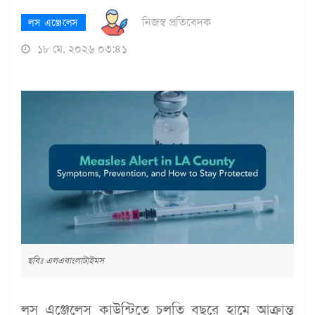
নিজস্ব প্রতিবেদক
লস এঞ্জেলেস
১৮ মে, ২০২৬ ০৩:৪১
ছবিঃ এলএবাংলাটাইমস
লস এঞ্জেলেস কাউন্টিতে চলতি বছরে হামে আক্রান্ত