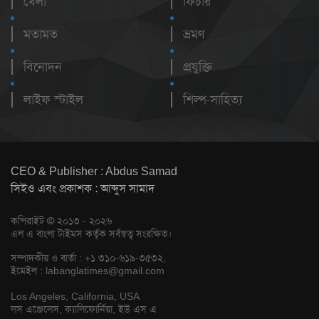
খেলা
ফিচার
মতামত
ভ্রমণ
বিনোদন
প্রযুক্তি
লাইফ স্টাইল
শিল্প-সাহিত্য
CEO & Publisher : Abdus Samad
সিইও এবং প্রকাশক : আব্দুস সামাদ
কপিরাইট © ২০১৩ - ২০২৬
এল এ বাংলা টাইমস কর্তৃক সর্বস্বত্ব সংরক্ষিত।
সম্পাদকীয় ও বার্তা : +১ ৩১০-৬১৯-৩৫৩২,
ইমেইল :
labanglatimes@gmail.com
Los Angeles, California, USA
লস এঞ্জেলেস, ক্যালিফোর্নিয়া, ইউ এস এ