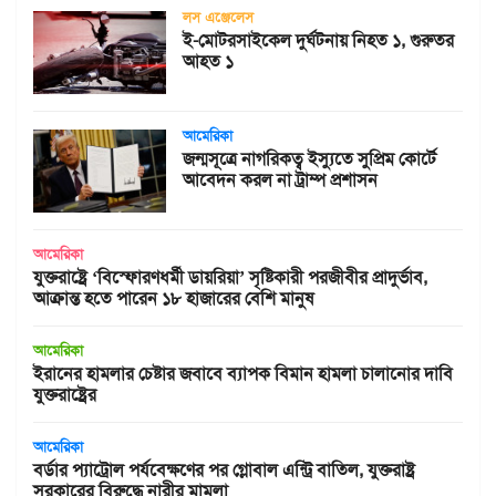
লস এঞ্জেলেস
ই-মোটরসাইকেল দুর্ঘটনায় নিহত ১, গুরুতর
আহত ১
আমেরিকা
জন্মসূত্রে নাগরিকত্ব ইস্যুতে সুপ্রিম কোর্টে
আবেদন করল না ট্রাম্প প্রশাসন
আমেরিকা
যুক্তরাষ্ট্রে ‘বিস্ফোরণধর্মী ডায়রিয়া’ সৃষ্টিকারী পরজীবীর প্রাদুর্ভাব,
আক্রান্ত হতে পারেন ১৮ হাজারের বেশি মানুষ
আমেরিকা
ইরানের হামলার চেষ্টার জবাবে ব্যাপক বিমান হামলা চালানোর দাবি
যুক্তরাষ্ট্রের
আমেরিকা
বর্ডার প্যাট্রোল পর্যবেক্ষণের পর গ্লোবাল এন্ট্রি বাতিল, যুক্তরাষ্ট্র
সরকারের বিরুদ্ধে নারীর মামলা