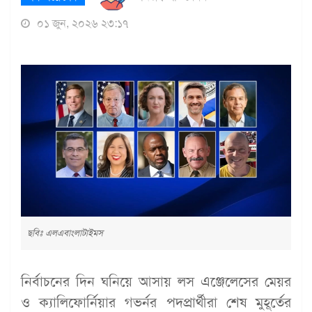
০১ জুন, ২০২৬ ২৩:১৭
ছবিঃ এলএবাংলাটাইমস
নির্বাচনের দিন ঘনিয়ে আসায় লস এঞ্জেলেসের মেয়র
ও ক্যালিফোর্নিয়ার গভর্নর পদপ্রার্থীরা শেষ মুহূর্তের