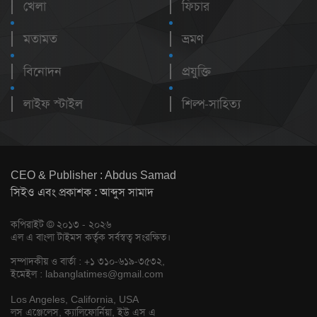
খেলা
ফিচার
মতামত
ভ্রমণ
বিনোদন
প্রযুক্তি
লাইফ স্টাইল
শিল্প-সাহিত্য
CEO & Publisher : Abdus Samad
সিইও এবং প্রকাশক : আব্দুস সামাদ
কপিরাইট © ২০১৩ - ২০২৬
এল এ বাংলা টাইমস কর্তৃক সর্বস্বত্ব সংরক্ষিত।
সম্পাদকীয় ও বার্তা : +১ ৩১০-৬১৯-৩৫৩২,
ইমেইল :
labanglatimes@gmail.com
Los Angeles, California, USA
লস এঞ্জেলেস, ক্যালিফোর্নিয়া, ইউ এস এ